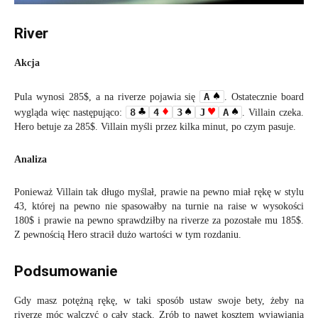
River
Akcja
A
Pula wynosi 285$, a na riverze pojawia się
. Ostatecznie board
8
4
3
J
A
wygląda więc następująco:
. Villain czeka.
Hero betuje za 285$. Villain myśli przez kilka minut, po czym pasuje.
Analiza
Ponieważ Villain tak długo myślał, prawie na pewno miał rękę w stylu
43, której na pewno nie spasowałby na turnie na raise w wysokości
180$ i prawie na pewno sprawdziłby na riverze za pozostałe mu 185$.
Z pewnością Hero stracił dużo wartości w tym rozdaniu.
Podsumowanie
Gdy masz potężną rękę, w taki sposób ustaw swoje bety, żeby na
riverze móc walczyć o cały stack. Zrób to nawet kosztem wyjawiania