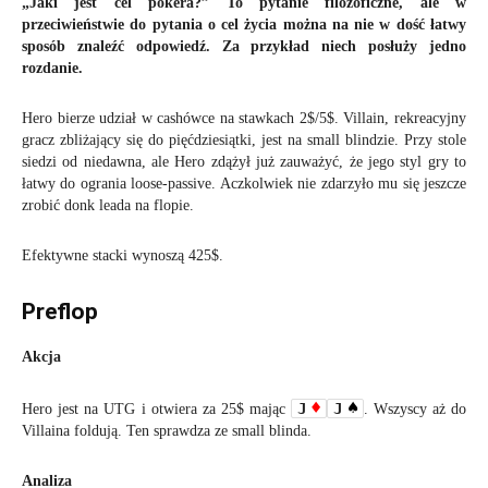
„Jaki jest cel pokera?” To pytanie filozoficzne, ale w
przeciwieństwie do pytania o cel życia można na nie w dość łatwy
sposób znaleźć odpowiedź. Za przykład niech posłuży jedno
rozdanie.
Hero bierze udział w cashówce na stawkach 2$/5$. Villain, rekreacyjny
gracz zbliżający się do pięćdziesiątki, jest na small blindzie. Przy stole
siedzi od niedawna, ale Hero zdążył już zauważyć, że jego styl gry to
łatwy do ogrania loose-passive. Aczkolwiek nie zdarzyło mu się jeszcze
zrobić donk leada na flopie.
Efektywne stacki wynoszą 425$.
Preflop
Akcja
J
J
Hero jest na UTG i otwiera za 25$ mając
. Wszyscy aż do
Villaina foldują. Ten sprawdza ze small blinda.
Analiza