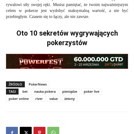
rywalowi siły swojej ręki. Musisz pamiętać, że twoim najważniejszym
celem w pokerze jest wydobyć maksymalną wartość, a nie być
przebiegłym. Czasem się to łączy, ale nie zawsze.
Oto 10 sekretów wygrywających
pokerzystów
ŹRÓDŁO
PokerNews
TAGI
bet
nauka pokera
pieniądze
poker live
poker online
river
value
żetony