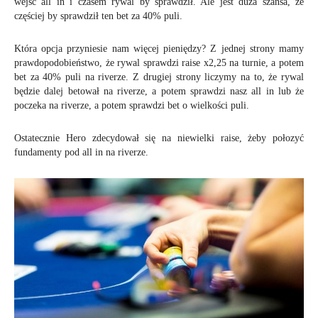
wejść all in i czasem rywal by sprawdził. Ale jest duża szansa, że
częściej by sprawdził ten bet za 40% puli.
Która opcja przyniesie nam więcej pieniędzy? Z jednej strony mamy
prawdopodobieństwo, że rywal sprawdzi raise x2,25 na turnie, a potem
bet za 40% puli na riverze. Z drugiej strony liczymy na to, że rywal
będzie dalej betował na riverze, a potem sprawdzi nasz all in lub że
poczeka na riverze, a potem sprawdzi bet o wielkości puli.
Ostatecznie Hero zdecydował się na niewielki raise, żeby połozyć
fundamenty pod all in na riverze.