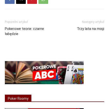
Poprzedni artykuł
Następny artykuł
Pokerowe teorie: czarne
Trzy lata na misji
łabędzie
Poker Roomy