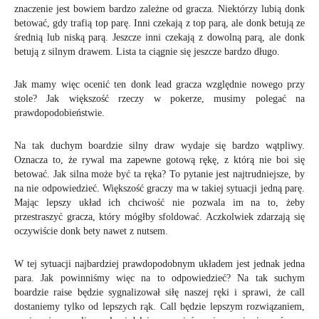
znaczenie jest bowiem bardzo zależne od gracza. Niektórzy lubią donk
betować, gdy trafią top parę. Inni czekają z top parą, ale donk betują ze
średnią lub niską parą. Jeszcze inni czekają z dowolną parą, ale donk
betują z silnym drawem. Lista ta ciągnie się jeszcze bardzo długo.
Jak mamy więc ocenić ten donk lead gracza względnie nowego przy
stole? Jak większość rzeczy w pokerze, musimy polegać na
prawdopodobieństwie.
Na tak duchym boardzie silny draw wydaje się bardzo wątpliwy.
Oznacza to, że rywal ma zapewne gotową rękę, z którą nie boi się
betować. Jak silna może być ta ręka? To pytanie jest najtrudniejsze, by
na nie odpowiedzieć. Większość graczy ma w takiej sytuacji jedną parę.
Mając lepszy układ ich chciwość nie pozwala im na to, żeby
przestraszyć gracza, który mógłby sfoldować. Aczkolwiek zdarzają się
oczywiście donk bety nawet z nutsem.
W tej sytuacji najbardziej prawdopodobnym układem jest jednak jedna
para. Jak powinniśmy więc na to odpowiedzieć? Na tak suchym
boardzie raise będzie sygnalizował siłę naszej ręki i sprawi, że call
dostaniemy tylko od lepszych rąk. Call będzie lepszym rozwiązaniem,