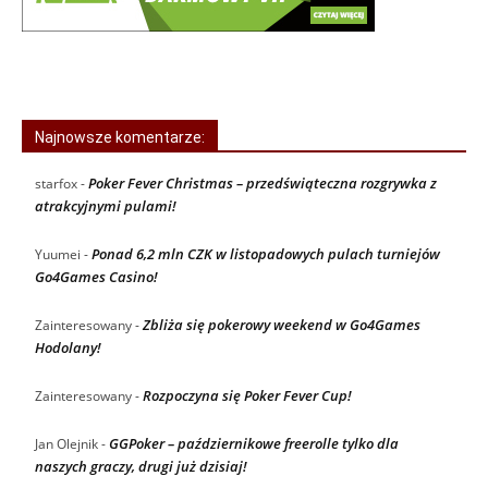
Najnowsze komentarze:
Poker Fever Christmas – przedświąteczna rozgrywka z
starfox
-
atrakcyjnymi pulami!
Ponad 6,2 mln CZK w listopadowych pulach turniejów
Yuumei
-
Go4Games Casino!
Zbliża się pokerowy weekend w Go4Games
Zainteresowany
-
Hodolany!
Rozpoczyna się Poker Fever Cup!
Zainteresowany
-
GGPoker – październikowe freerolle tylko dla
Jan Olejnik
-
naszych graczy, drugi już dzisiaj!