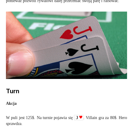
ponieważ pozwoli rywalowi dalej przeceniać swoją parę i raisować.
Turn
Akcja
J
W puli jest 125$. Na turnie pojawia się
. Villain gra za 80$. Hero
sprawdza.