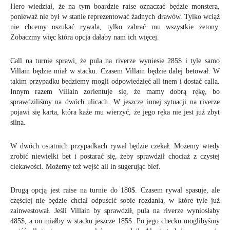
Hero wiedział, że na tym boardzie raise oznaczać będzie monstera,
ponieważ nie był w stanie reprezentować żadnych drawów. Tylko wciąż
nie chcemy oszukać rywala, tylko zabrać mu wszystkie żetony.
Zobaczmy więc która opcja dałaby nam ich więcej.
Call na turnie sprawi, że pula na riverze wyniesie 285$ i tyle samo
Villain będzie miał w stacku. Czasem Villain będzie dalej betował. W
takim przypadku będziemy mogli odpowiedzieć all inem i dostać calla.
Innym razem Villain zorientuje się, że mamy dobrą rękę, bo
sprawdziliśmy na dwóch ulicach. W jeszcze innej sytuacji na riverze
pojawi się karta, która każe mu wierzyć, że jego ręka nie jest już zbyt
silna.
W dwóch ostatnich przypadkach rywal będzie czekał. Możemy wtedy
zrobić niewielki bet i postarać się, żeby sprawdził chociaż z czystej
ciekawości. Możemy też wejść all in sugerując blef.
Drugą opcją jest raise na turnie do 180$. Czasem rywal spasuje, ale
częściej nie będzie chciał odpuścić sobie rozdania, w które tyle już
zainwestował. Jeśli Villain by sprawdził, pula na riverze wyniosłaby
485$, a on miałby w stacku jeszcze 185$. Po jego checku moglibyśmy