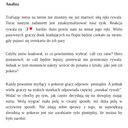
Analiza
Trafiając nutsa na turnie nie musimy się już martwić siłą ręki rywala.
Teraz naszym zadaniem jest zmaksymalizować nasz zysk. Reakcja
J
rywala na
bardzo dużo powie nam na temat jego ręki. Wielu
pasywnych graczy donk leadujących na flopie będzie czekało na turnie,
gdy pojawi się overkarta do ich pary.
Gdyby znów leadował, to co powinniśmy wybrać: call czy raise? Hero
postanowił, że call będzie lepszy, ponieważ nie przestraszy rywala.
Jednak w tym momencie należy wrócić do pytania z tytułu: jaki jest cel
pokera?
Każdy poważnie myślący o pokerze gracz odpowie: pieniądze. A jednak
wielu graczy na niskich stawkach odpowiada częściej „oszukać rywali”.
Widać to choćby po tym, jak często decydują się na slowplay mając
nutsa. Wolą wygrać mała pulę w cwany sposób, niż duża pulę w
oczywisty sposób. Nie zdają sobie sprawy z tego, że największą
zbrodnią w pokerze jest nie zarabianie tylu pieniędzy, ile można by
było zarobić.