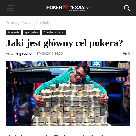
Strona główna
Artykuły
Artykuły
specjalne
Szkoła pokera
Jaki jest główny cel pokera?
Autor
elgaucho
-
17/09/2018 14:30
0