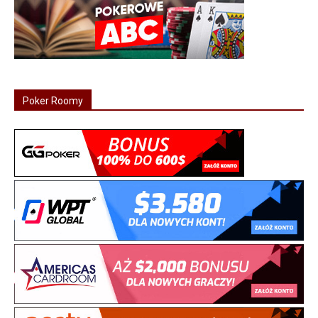
Poker Roomy