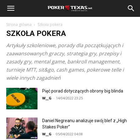
Strona główna
Szkoła pokera
SZKOŁA POKERA
Artykuły szkoleniowe, porady dla początkujących i
zaawansowanych graczy, strategia gry, przepisy i
zasady gry, mental game, bankroll management,
turnieje MTT, sit&go, cash games, pokerowe telle i
wiele innych zagadnień
Pięć porad dotyczących obrony big blinda
W__G
-
14/04/2022 23:25
Daniel Negreanu analizuje swój blef z „High
Stakes Poker”
W__G
-
05/04/2022 04:08