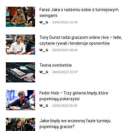
Faraz Jaka o radzeniu sobie z turniejowym
swingami
W__G
-
25/03/2022 22:45
Tony Dunst radzi graczom online i live – telle,
czytanie rywali i tendencje oponentów
W__G
-
28/02/2022 08:04
Teoria overbetów
W__G
-
24/02/2022 22:47
Fedor Holz – Trzy główne błędy, które
popełniają pokerzyści
W__G
-
23/02/2022 00:43
Jakie błędy we wczesnej fazie turnieju
popełniają gracze?