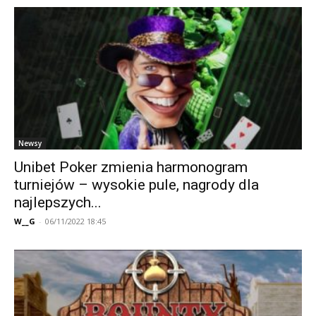
Newsy
Unibet Poker zmienia harmonogram
turniejów – wysokie pule, nagrody dla
najlepszych...
W__G
-
06/11/2022 18:45