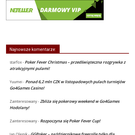
Najnowsze komentarze:
Poker Fever Christmas – przedświąteczna rozgrywka z
starfox
-
atrakcyjnymi pulami!
Ponad 6,2 mln CZK w listopadowych pulach turniejów
Yuumei
-
Go4Games Casino!
Zbliża się pokerowy weekend w Go4Games
Zainteresowany
-
Hodolany!
Rozpoczyna się Poker Fever Cup!
Zainteresowany
-
GGPoker – październikowe freerolle tylko dla
Jan Olejnik
-