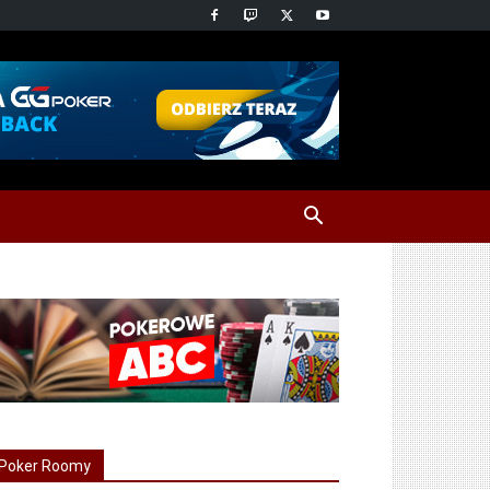
Poker Roomy