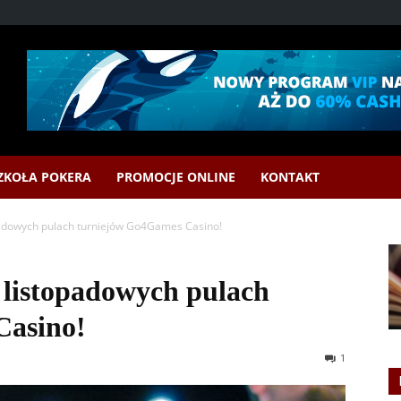
ZKOŁA POKERA
PROMOCJE ONLINE
KONTAKT
padowych pulach turniejów Go4Games Casino!
listopadowych pulach
Casino!
1