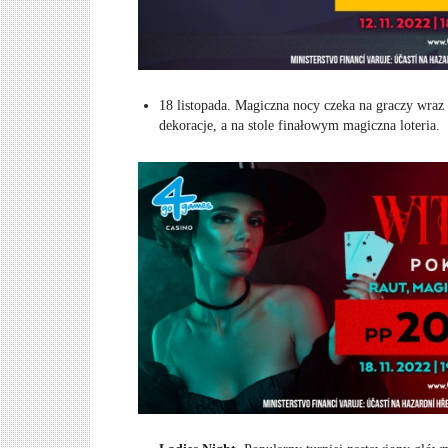
18 listopada. Magiczna nocy czeka na graczy wraz
dekoracje, a na stole finałowym magiczna loteria.