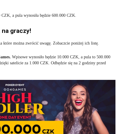
00 CZK, a pula wynosiła będzie 600.000 CZK.
 na graczy!
 które można zwrócić uwagę. Zobaczcie poniżej ich listę.
Games.
Wpisowe wynosiło będzie 10.000 CZK, a pula to 500.000
ęki satelicie za 1.000 CZK. Odbędzie się na 2 godziny przed