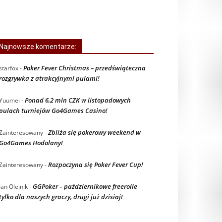
Najnowsze komentarze:
Poker Fever Christmas – przedświąteczna
starfox
-
rozgrywka z atrakcyjnymi pulami!
Ponad 6,2 mln CZK w listopadowych
Yuumei
-
pulach turniejów Go4Games Casino!
Zbliża się pokerowy weekend w
Zainteresowany
-
Go4Games Hodolany!
Rozpoczyna się Poker Fever Cup!
Zainteresowany
-
GGPoker – październikowe freerolle
Jan Olejnik
-
tylko dla naszych graczy, drugi już dzisiaj!