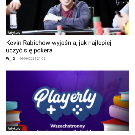
Artykuły
Kevin Rabichow wyjaśnia, jak najlepiej
uczyć się pokera
W__G
-
16/06/2021 21:05
Artykuły