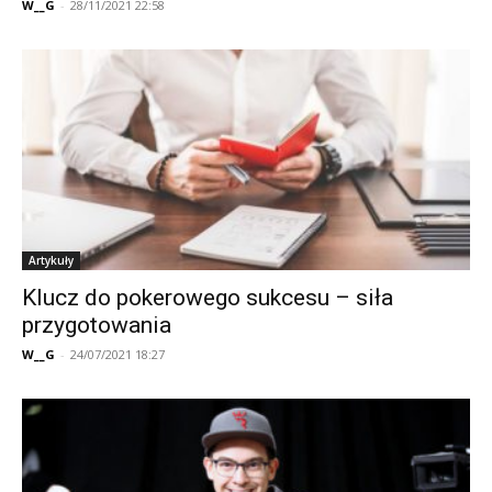
W__G
-
28/11/2021 22:58
Artykuły
Klucz do pokerowego sukcesu – siła
przygotowania
W__G
-
24/07/2021 18:27