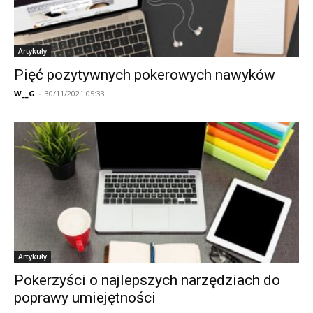
Artykuły
Pięć pozytywnych pokerowych nawyków
W__G
-
30/11/2021 05:33
Artykuły
Pokerzyści o najlepszych narzędziach do
poprawy umiejętności