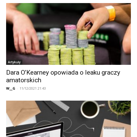
Artykuły
Dara O’Kearney opowiada o leaku graczy
amatorskich
W__G
-
11/12/2021 21:43