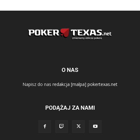
O NAS
Napisz do nas
redakcja [malpa] pokertexas.net
PODĄŻAJ ZA NAMI