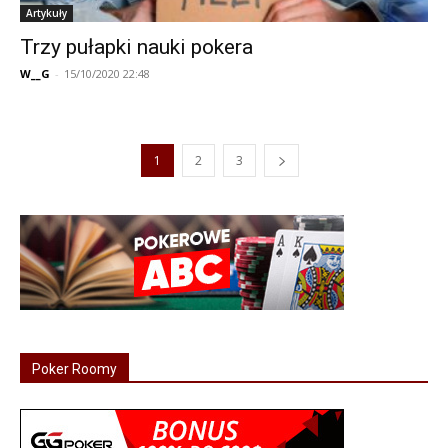
Artykuły
Trzy pułapki nauki pokera
W__G
-
15/10/2020 22:48
1
2
3
Poker Roomy