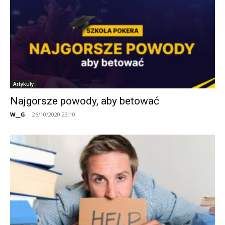
Artykuły
Najgorsze powody, aby betować
W__G
-
26/10/2020 23:10