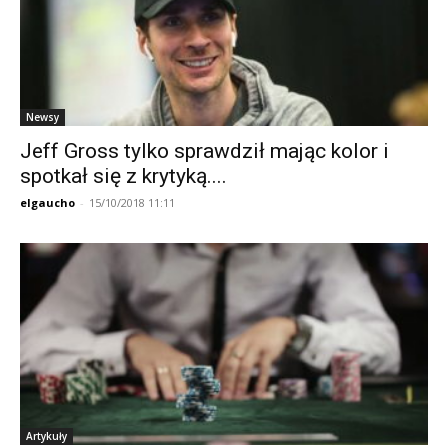
Newsy
Jeff Gross tylko sprawdził mając kolor i
spotkał się z krytyką....
elgaucho
-
15/10/2018 11:11
Artykuły