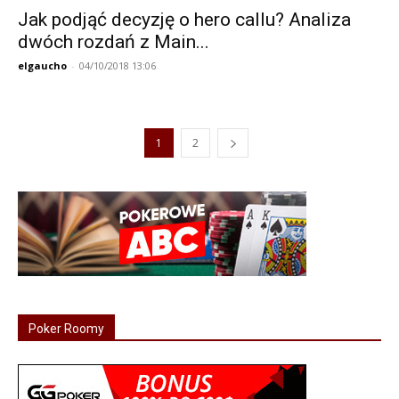
Jak podjąć decyzję o hero callu? Analiza
dwóch rozdań z Main...
elgaucho
-
04/10/2018 13:06
1
2
Poker Roomy