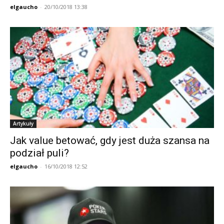
elgaucho
-
20/10/2018 13:38
Artykuły
Jak value betować, gdy jest duża szansa na
podział puli?
elgaucho
-
16/10/2018 12:52