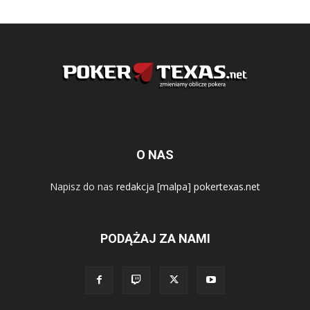
O NAS
Napisz do nas
redakcja [malpa] pokertexas.net
PODĄŻAJ ZA NAMI