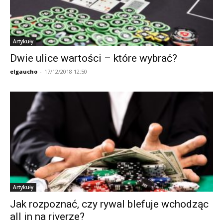
Artykuły
Dwie ulice wartości – które wybrać?
elgaucho
-
17/12/2018 12:50
Artykuły
Jak rozpoznać, czy rywal blefuje wchodząc
all in na riverze?