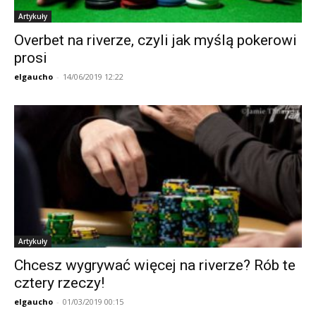
Artykuły
Overbet na riverze, czyli jak myślą pokerowi
prosi
elgaucho
-
14/06/2019 12:22
Artykuły
Chcesz wygrywać więcej na riverze? Rób te
cztery rzeczy!
elgaucho
-
01/03/2019 00:15