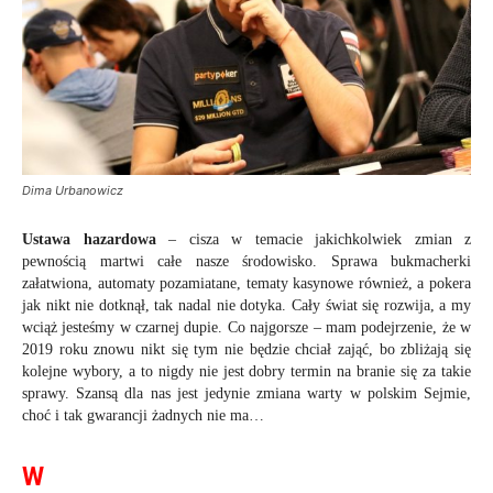
Dima Urbanowicz
Ustawa hazardowa
– cisza w temacie jakichkolwiek zmian z
pewnością martwi całe nasze środowisko. Sprawa bukmacherki
załatwiona, automaty pozamiatane, tematy kasynowe również, a pokera
jak nikt nie dotknął, tak nadal nie dotyka. Cały świat się rozwija, a my
wciąż jesteśmy w czarnej dupie. Co najgorsze – mam podejrzenie, że w
2019 roku znowu nikt się tym nie będzie chciał zająć, bo zbliżają się
kolejne wybory, a to nigdy nie jest dobry termin na branie się za takie
sprawy. Szansą dla nas jest jedynie zmiana warty w polskim Sejmie,
choć i tak gwarancji żadnych nie ma…
W