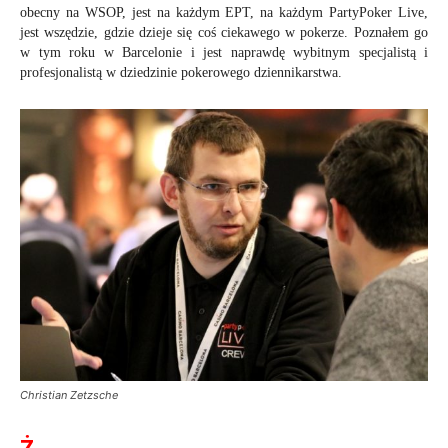
obecny na WSOP, jest na każdym EPT, na każdym PartyPoker Live,
jest wszędzie, gdzie dzieje się coś ciekawego w pokerze. Poznałem go
w tym roku w Barcelonie i jest naprawdę wybitnym specjalistą i
profesjonalistą w dziedzinie pokerowego dziennikarstwa.
Christian Zetzsche