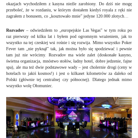
okazjach wychodziłem z kasyna nieźle zarobiony. Do dziś nie mogę
przeboleć, że w rozdaniu, w którym dostałem kiedyś royala z ręki nie
zagrałem z bonusem, co „kosztowało mnie” jedyne 120.000 złotych…
Rozvadov
– odwiedziłem to „europejskie Las Vegas” w tym roku po
raz pierwszy od kilku lat i byłem pod ogromnym wrażeniem, jak to
wszystko na tej czeskiej wsi rośnie i się rozwija. Mimo wszystko Poker
Fever tam „nie pyknął” tak, jak można było się spodziewać i pewnie
tam już nie wrócimy. Rozvadov ma wiele zalet (doskonałe kasyno,
świetna organizacja, mnóstwo stołów, ładny hotel, dobre jedzenie, fajne
spa), ale ma też dwie podstawowe wady – jest cholernie drogi (ceny w
hotelach to jakiś kosmos!) i jest o kilkaset kilometrów za daleko od
Polski (głównie tej centralnej czy północnej). Dlatego jednak mimo
wszystko wolę Ołomuniec.