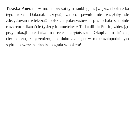
Trzaska Aneta
– w moim prywatnym rankingu największa bohaterka
tego roku. Dokonała czegoś, za co pewnie nie wzięłaby się
zdecydowana większość polskich pokerzystów – przejechała samotnie
rowerem kilkanaście tysięcy kilometrów z Tajlandii do Polski, zbierając
przy okazji pieniądze na cele charytatywne. Okupiła to bólem,
cierpieniem, zmęczeniem, ale dokonała tego w nieprawdopodobnym
stylu. I jeszcze po drodze pograła w pokera!