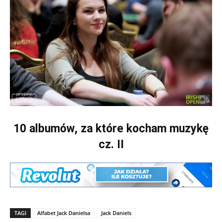
10 albumów, za które kocham muzykę
cz. II
TAGI
Alfabet Jack Danielsa
Jack Daniels