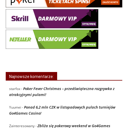
Najnowsze komentarze:
Poker Fever Christmas – przedświąteczna rozgrywka z
starfox
-
atrakcyjnymi pulami!
Ponad 6,2 mln CZK w listopadowych pulach turniejów
Yuumei
-
Go4Games Casino!
Zbliża się pokerowy weekend w Go4Games
Zainteresowany
-