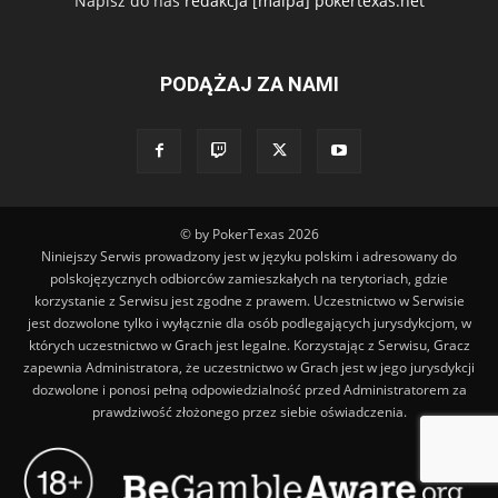
Napisz do nas
redakcja [malpa] pokertexas.net
PODĄŻAJ ZA NAMI
© by PokerTexas
2026
Niniejszy Serwis prowadzony jest w języku polskim i adresowany do
polskojęzycznych odbiorców zamieszkałych na terytoriach, gdzie
korzystanie z Serwisu jest zgodne z prawem. Uczestnictwo w Serwisie
jest dozwolone tylko i wyłącznie dla osób podlegających jurysdykcjom, w
których uczestnictwo w Grach jest legalne. Korzystając z Serwisu, Gracz
zapewnia Administratora, że uczestnictwo w Grach jest w jego jurysdykcji
dozwolone i ponosi pełną odpowiedzialność przed Administratorem za
prawdziwość złożonego przez siebie oświadczenia.