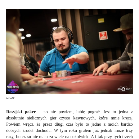
River
Rosyjski poker
– no nie powiem, lubię pograć. Jest to jedna z
absolutnie nielicznych gier czysto kasynowych, które mnie kręcą.
Powiem wręcz, że przez długi czas było to jedno z moich bardzo
dobrych źródeł dochodu. W tym roku grałem już jednak może trzy
razy, bo czasu nie mam za wiele na cokolwiek. A i tak przy tych trzech