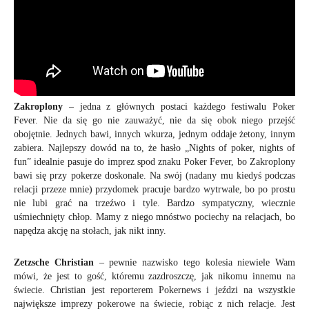
Zakroplony
– jedna z głównych postaci każdego festiwalu Poker
Fever. Nie da się go nie zauważyć, nie da się obok niego przejść
obojętnie. Jednych bawi, innych wkurza, jednym oddaje żetony, innym
zabiera. Najlepszy dowód na to, że hasło „Nights of poker, nights of
fun” idealnie pasuje do imprez spod znaku Poker Fever, bo Zakroplony
bawi się przy pokerze doskonale. Na swój (nadany mu kiedyś podczas
relacji przeze mnie) przydomek pracuje bardzo wytrwale, bo po prostu
nie lubi grać na trzeźwo i tyle. Bardzo sympatyczny, wiecznie
uśmiechnięty chłop. Mamy z niego mnóstwo pociechy na relacjach, bo
napędza akcję na stołach, jak nikt inny.
Zetzsche Christian
– pewnie nazwisko tego kolesia niewiele Wam
mówi, że jest to gość, któremu zazdroszczę, jak nikomu innemu na
świecie. Christian jest reporterem Pokernews i jeździ na wszystkie
największe imprezy pokerowe na świecie, robiąc z nich relacje. Jest