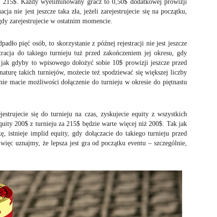
 215$. Każdy wyeliminowany gracz to 0,50$ dodatkowej prowizji
a nie jest jeszcze taka zła, jeżeli zarejestrujecie się na początku,
gdy zarejestrujecie w ostatnim momencie.
dło pięć osób, to skorzystanie z późnej rejestracji nie jest jeszcze
tracja do takiego turnieju tuż przed zakończeniem jej okresu, gdy
 jak gdyby to wpisowego dołożyć sobie 10$ prowizji jeszcze przed
turę takich turniejów, możecie też spodziewać się większej liczby
ie macie możliwości dołączenie do turnieju w okresie do piętnastu
estrujecie się do turnieju na czas, zyskujecie equity z wszystkich
equity 200$ z turnieju za 215$ będzie warte więcej niż 200$. Tak jak
ę, istnieje implid equity, gdy dołączacie do takiego turnieju przed
a więc uznajmy, że lepsza jest gra od początku eventu – szczególnie,