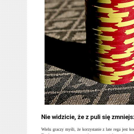
Nie widzicie, że z puli się zmniej
Wielu graczy myśli, że korzystanie z late rega jest k