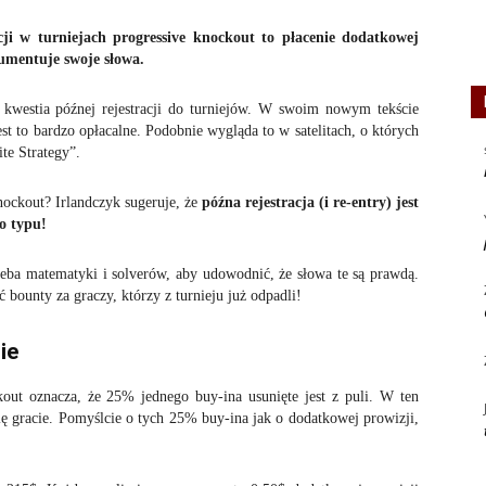
ji w turniejach progressive knockout to płacenie dodatkowej
rgumentuje swoje słowa.
t kwestia późnej rejestracji do turniejów. W swoim nowym tekście
est to bardzo opłacalne. Podobnie wygląda to w satelitach, o których
te Strategy”.
nockout? Irlandczyk sugeruje, że
późna rejestracja (i re-entry) jest
o typu!
rzeba matematyki i solverów, aby udowodnić, że słowa te są prawdą.
ć bounty za graczy, którzy z turnieju już odpadli!
ie
kout oznacza, że 25% jednego buy-ina usunięte jest z puli. W ten
ulę gracie. Pomyślcie o tych 25% buy-ina jak o dodatkowej prowizji,