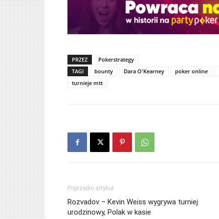
PRZEZ
Pokerstrategy
TAGI
bounty
Dara O'Kearney
poker online
turnieje mtt
Poprzedni artykuł
Rozvadov – Kevin Weiss wygrywa turniej
urodzinowy, Polak w kasie