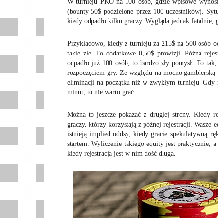
W turnieju PKO na 100 osób, gdzie wpisowe wynosi
(bounty 50$ podzielone przez 100 uczestników). Sytuacj
kiedy odpadło kilku graczy. Wygląda jednak fatalnie, 
Przykładowo, kiedy z turnieju za 215$ na 500 osób odpa
takie złe. To dodatkowe 0,50$ prowizji. Późna rejes
odpadło już 100 osób, to bardzo zły pomysł. To tak,
rozpoczęciem gry. Ze względu na mocno gamblerską na
eliminacji na początku niż w zwykłym turnieju. Gdy n
minut, to nie warto grać.
Można to jeszcze pokazać z drugiej strony. Kiedy rej
graczy, którzy korzystają z późnej rejestracji. Wasze 
istnieją implied oddsy, kiedy gracie spekulatywną ręk
startem. Wyliczenie takiego equity jest praktycznie, 
kiedy rejestracja jest w nim dość długa.