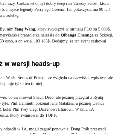
28 razy. Ciekawostką był dobry deep run Vanessy Selbst, która
ło 6. miejsce legendy Perry'ego Greena. Ten pokerzysta ma 90 lat!
bransoletkę.
 Był nim
Yang Wang
, który zwyciężył w turnieju PLO za 5 000$,
merykańska bransoletka należała do
Qibanga Cheunga
ze Szkocji,
59 osób, a on wziął 103 185$. Dodajmy, że ten event cashował
.
iż w wersji heads-up
ent World Series of Poker – ze względu na nazwiska, wpisowe, ale
bejmuje tylko ten turniej.
wie, bo awansował Shaun Deeb, ale później przegrał z Ryutą
 tyle. Phil Hellmuth pokonał Iana Matakisa, a później Davida
 kolei Phil Ivey uległ Darrenowi Eliasowi. W dniu 1A
eanu, który awansował do TOP16.
zy odpadli w 1A, mogli zagrać ponownie. Doug Polk przeszedł