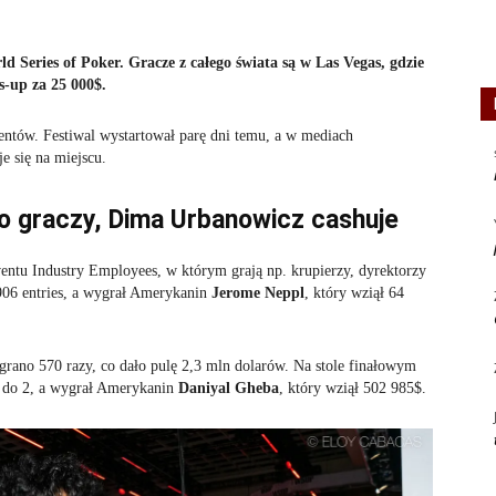
ld Series of Poker. Gracze z całego świata są w Las Vegas, gdzie
s-up za 25 000$.
entów. Festiwal wystartował parę dni temu, a w mediach
e się na miejscu.
do graczy
,
Dima Urbanowicz cashuje
ventu Industry Employees, w którym grają np. krupierzy, dyrektorzy
906 entries, a wygrał Amerykanin
Jerome Neppl
, który wziął 64
rano 570 razy, co dało pulę 2,3 mln dolarów. Na stole finałowym
 5 do 2, a wygrał Amerykanin
Daniyal Gheba
, który wziął 502 985$.