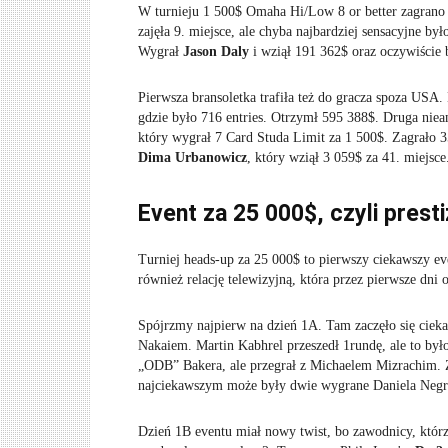
W turnieju 1 500$ Omaha Hi/Low 8 or better zagrano 8
zajęła 9. miejsce, ale chyba najbardziej sensacyjne by
Wygrał
Jason Daly
i wziął 191 362$ oraz oczywiście 
Pierwsza bransoletka trafiła też do gracza spoza USA.
gdzie było 716 entries. Otrzymł 595 388$. Druga niea
który wygrał 7 Card Studa Limit za 1 500$. Zagrało 3
Dima Urbanowicz
, który wziął 3 059$ za 41. miejsce
Event za 25 000$, czyli prest
Turniej heads-up za 25 000$ to pierwszy ciekawszy ev
również relację telewizyjną, która przez pierwsze dni o
Spójrzmy najpierw na dzień 1A. Tam zaczęło się cieka
Nakaiem. Martin Kabhrel przeszedł 1rundę, ale to było
„ODB” Bakera, ale przegrał z Michaelem Mizrachim. Z
najciekawszym może były dwie wygrane Daniela Negr
Dzień 1B eventu miał nowy twist, bo zawodnicy, któr