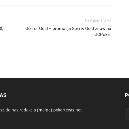
Następny artykuł
$,
Go for Gold – promocja Spin & Gold znów na
GGPoker
NAS
P
sz do nas
redakcja [malpa] pokertexas.net