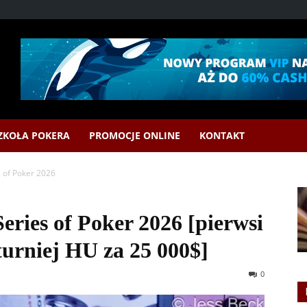
ZKOŁA POKERA
PROMOCJE ONLINE
KONTAKT
s of Poker 2026
eries of Poker 2026 [pierwsi
turniej HU za 25 000$]
0