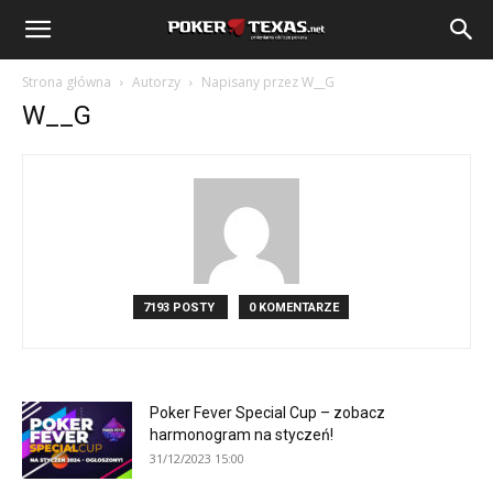
Strona główna
Autorzy
Napisany przez W__G
W__G
7193 POSTY
0 KOMENTARZE
Poker Fever Special Cup – zobacz
harmonogram na styczeń!
31/12/2023 15:00