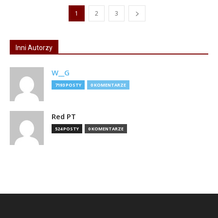
1
2
3
Inni Autorzy
W__G
7193 POSTY
0 KOMENTARZE
Red PT
524 POSTY
0 KOMENTARZE