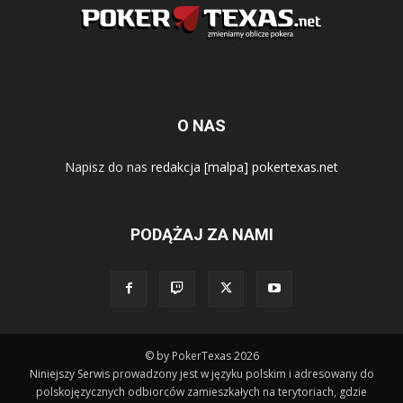
O NAS
Napisz do nas
redakcja [malpa] pokertexas.net
PODĄŻAJ ZA NAMI
© by PokerTexas
2026
Niniejszy Serwis prowadzony jest w języku polskim i adresowany do
polskojęzycznych odbiorców zamieszkałych na terytoriach, gdzie