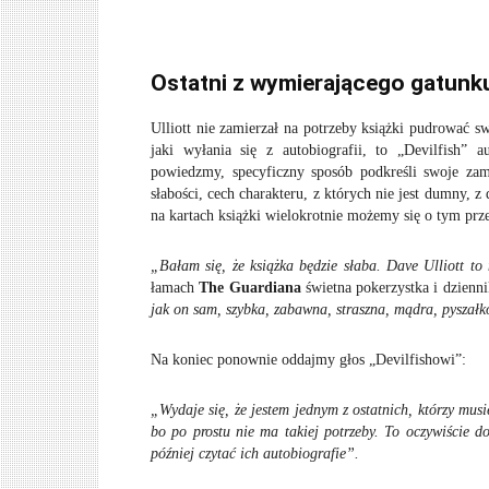
Ostatni z wymierającego gatunk
Ulliott nie zamierzał na potrzeby książki pudrować sw
jaki wyłania się z autobiografii, to „Devilfish” 
powiedzmy, specyficzny sposób podkreśli swoje za
słabości, cech charakteru, z których nie jest dumny, z
na kartach książki wielokrotnie możemy się o tym prz
„Bałam się, że książka będzie słaba. Dave Ulliott t
łamach
The Guardiana
świetna pokerzystka i dzienn
jak on sam, szybka, zabawna, straszna, mądra, pyszał
Na koniec ponownie oddajmy głos „Devilfishowi”:
„Wydaje się, że jestem jednym z ostatnich, którzy musie
bo po prostu nie ma takiej potrzeby. To oczywiście do
później czytać ich autobiografie”.