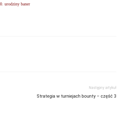
Następny artykuł
Strategia w turniejach bounty – część 3