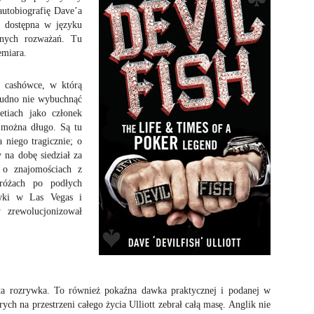
 autobiografię Dave’a
st dostępna w języku
alnych rozważań. Tu
emiara.
o cashówce, w którą
rudno nie wybuchnąć
tiach jako członek
można długo. Są tu
 niego tragicznie; o
 na dobę siedział za
 o znajomościach z
różach po podłych
awki w Las Vegas i
y zrewolucjonizował
ta rozrywka. To również pokaźna dawka praktycznej i podanej w
ych na przestrzeni całego życia Ulliott zebrał całą masę. Anglik nie