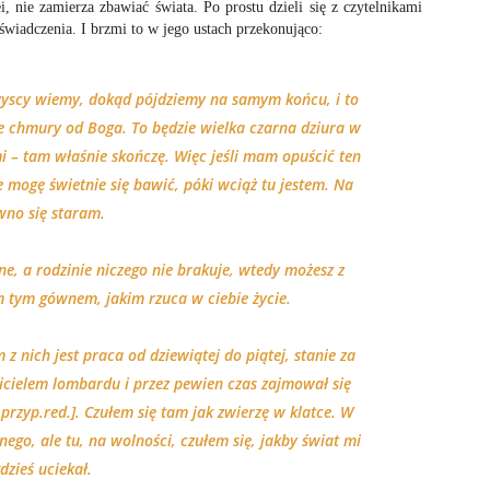
 nie zamierza zbawiać świata. Po prostu dzieli się z czytelnikami
wiadczenia. I brzmi to w jego ustach przekonująco:
zyscy wiemy, dokąd pójdziemy na samym końcu, i to
ie chmury od Boga. To będzie wielka czarna dziura w
 – tam właśnie skończę. Więc jeśli mam opuścić ten
 mogę świetnie się bawić, póki wciąż tu jestem. Na
wno się staram.
ne, a rodzinie niczego nie brakuje, wtedy możesz z
 tym gównem, jakim rzuca w ciebie życie.
 z nich jest praca od dziewiątej do piątej, stanie za
ścicielem lombardu i przez pewien czas zajmował się
przyp.red.]. Czułem się tam jak zwierzę w klatce. W
nego, ale tu, na wolności, czułem się, jakby świat mi
dzieś uciekał.