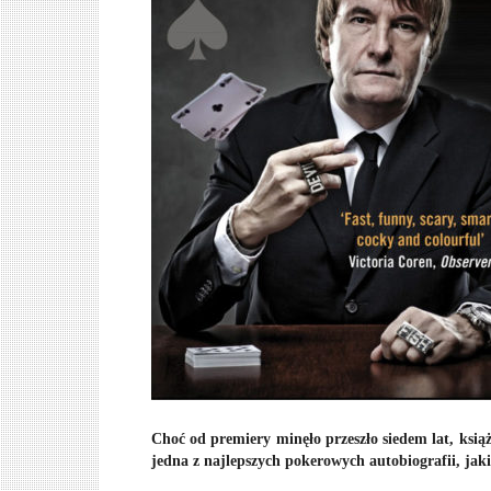
Choć od premiery minęło przeszło siedem lat, ksią
jedna z najlepszych pokerowych autobiografii, jak