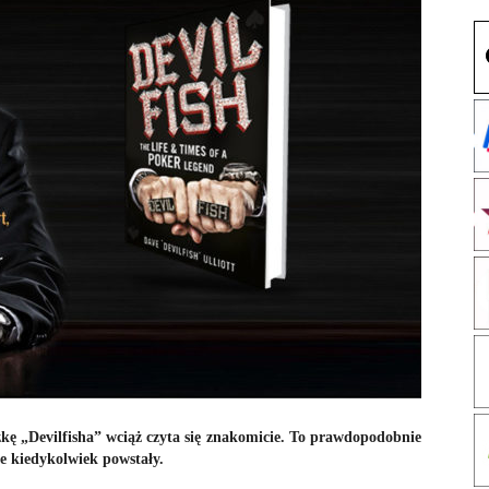
żkę „Devilfisha” wciąż czyta się znakomicie. To prawdopodobnie
ie kiedykolwiek powstały.