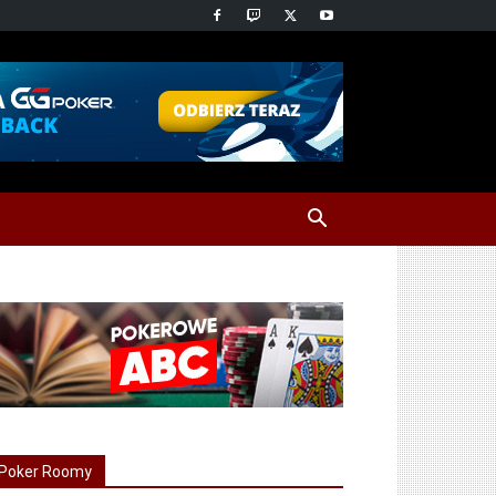
Poker Roomy