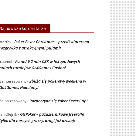
Najnowsze komentarze:
Poker Fever Christmas – przedświąteczna
starfox
-
rozgrywka z atrakcyjnymi pulami!
Ponad 6,2 mln CZK w listopadowych
Yuumei
-
pulach turniejów Go4Games Casino!
Zbliża się pokerowy weekend w
Zainteresowany
-
Go4Games Hodolany!
Rozpoczyna się Poker Fever Cup!
Zainteresowany
-
GGPoker – październikowe freerolle
Jan Olejnik
-
tylko dla naszych graczy, drugi już dzisiaj!