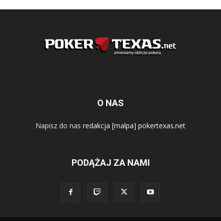
O NAS
Napisz do nas
redakcja [malpa] pokertexas.net
PODĄŻAJ ZA NAMI