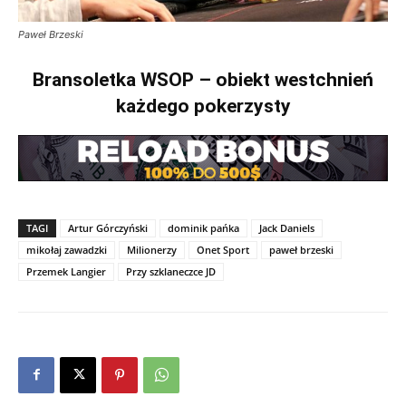
Paweł Brzeski
Bransoletka WSOP – obiekt westchnień
każdego pokerzysty
TAGI
Artur Górczyński
dominik pańka
Jack Daniels
mikołaj zawadzki
Milionerzy
Onet Sport
paweł brzeski
Przemek Langier
Przy szklaneczce JD