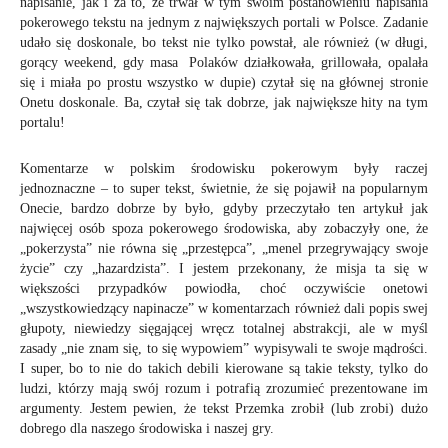
napisanie, jak i za to, że trwał w tym swoim postanowieniu napisania
pokerowego tekstu na jednym z największych portali w Polsce. Zadanie
udało się doskonale, bo tekst nie tylko powstał, ale również (w długi,
gorący weekend, gdy masa Polaków działkowała, grillowała, opalała
się i miała po prostu wszystko w dupie) czytał się na głównej stronie
Onetu doskonale. Ba, czytał się tak dobrze, jak największe hity na tym
portalu!
Komentarze w polskim środowisku pokerowym były raczej
jednoznaczne – to super tekst, świetnie, że się pojawił na popularnym
Onecie, bardzo dobrze by było, gdyby przeczytało ten artykuł jak
najwięcej osób spoza pokerowego środowiska, aby zobaczyły one, że
„pokerzysta” nie równa się „przestępca”, „menel przegrywający swoje
życie” czy „hazardzista”. I jestem przekonany, że misja ta się w
większości przypadków powiodła, choć oczywiście onetowi
„wszystkowiedzący napinacze” w komentarzach również dali popis swej
głupoty, niewiedzy sięgającej wręcz totalnej abstrakcji, ale w myśl
zasady „nie znam się, to się wypowiem” wypisywali te swoje mądrości.
I super, bo to nie do takich debili kierowane są takie teksty, tylko do
ludzi, którzy mają swój rozum i potrafią zrozumieć prezentowane im
argumenty. Jestem pewien, że tekst Przemka zrobił (lub zrobi) dużo
dobrego dla naszego środowiska i naszej gry.