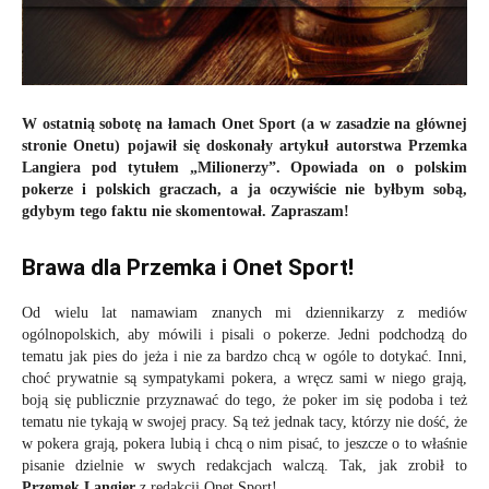
W ostatnią sobotę na łamach Onet Sport (a w zasadzie na głównej
stronie Onetu) pojawił się doskonały artykuł autorstwa Przemka
Langiera pod tytułem „Milionerzy”. Opowiada on o polskim
pokerze i polskich graczach, a ja oczywiście nie byłbym sobą,
gdybym tego faktu nie skomentował. Zapraszam!
Brawa dla Przemka i Onet Sport!
Od wielu lat namawiam znanych mi dziennikarzy z mediów
ogólnopolskich, aby mówili i pisali o pokerze. Jedni podchodzą do
tematu jak pies do jeża i nie za bardzo chcą w ogóle to dotykać. Inni,
choć prywatnie są sympatykami pokera, a wręcz sami w niego grają,
boją się publicznie przyznawać do tego, że poker im się podoba i też
tematu nie tykają w swojej pracy. Są też jednak tacy, którzy nie dość, że
w pokera grają, pokera lubią i chcą o nim pisać, to jeszcze o to właśnie
pisanie dzielnie w swych redakcjach walczą. Tak, jak zrobił to
Przemek Langier
z redakcji Onet Sport!