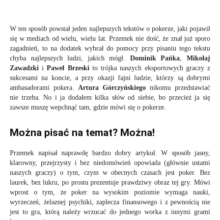
W ten sposób powstał jeden najlepszych tekstów o pokerze, jaki pojawił
się w mediach od wielu, wielu lat. Przemek nie dość, że znał już sporo
zagadnień, to na dodatek wybrał do pomocy przy pisaniu tego tekstu
chyba najlepszych ludzi, jakich mógł.
Dominik Pańka
,
Mikołaj
Zawadzki
i
Paweł Brzeski
to trójka naszych eksportowych graczy z
sukcesami na koncie, a przy okazji fajni ludzie, którzy są dobrymi
ambasadorami pokera.
Artura Górczyńskiego
nikomu przedstawiać
nie trzeba. No i ja dodałem kilka słów od siebie, bo przecież ja się
zawsze muszę wepchnąć tam, gdzie mówi się o pokerze.
Można pisać na temat? Można!
Przemek napisał naprawdę bardzo dobry artykuł. W sposób jasny,
klarowny, przejrzysty i bez niedomówień opowiada (głównie ustami
naszych graczy) o tym, czym w obecnych czasach jest poker. Bez
laurek, bez lukru, po prostu prezentuje prawdziwy obraz tej gry. Mówi
wprost o tym, że poker na wysokim poziomie wymaga nauki,
wyrzeczeń, żelaznej psychiki, zaplecza finansowego i z pewnością nie
jest to gra, którą należy wrzucać do jednego worka z innymi grami