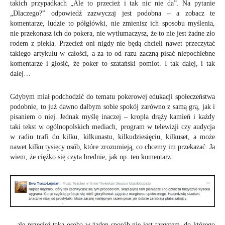
takich przypadkach „Ale to przecież i tak nic nie da”. Na pytanie
„Dlaczego?” odpowiedź zazwyczaj jest podobna – a zobacz te
komentarze, ludzie to półgłówki, nie zmienisz ich sposobu myślenia,
nie przekonasz ich do pokera, nie wytłumaczysz, że to nie jest żadne zło
rodem z piekła. Przecież oni nigdy nie będą chcieli nawet przeczytać
takiego artykułu w całości, a za to od razu zaczną pisać niepochlebne
komentarze i głosić, że poker to szatański pomiot. I tak dalej, i tak
dalej…
Gdybym miał podchodzić do tematu pokerowej edukacji społeczeństwa
podobnie, to już dawno dałbym sobie spokój zarówno z samą grą, jak i
pisaniem o niej. Jednak myślę inaczej – kropla drąży kamień i każdy
taki tekst w ogólnopolskich mediach, program w telewizji czy audycja
w radiu trafi do kilku, kilkunastu, kilkudziesięciu, kilkuset, a może
nawet kilku tysięcy osób, które zrozumieją, co chcemy im przekazać. Ja
wiem, że ciężko się czyta brednie, jak np. ten komentarz:
…ale przecież taka osoba w żaden sposób nie jest targetem, do którego