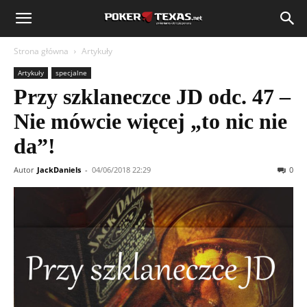
Strona główna
Artykuły
Artykuły
specjalne
Przy szklaneczce JD odc. 47 –
Nie mówcie więcej „to nic nie
da”!
Autor
JackDaniels
-
04/06/2018 22:29
0