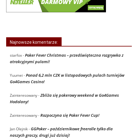
Najnowsze komentarze:
Poker Fever Christmas – przedświąteczna rozgrywka z
starfox
-
atrakcyjnymi pulami!
Ponad 6,2 mln CZK w listopadowych pulach turniejów
Yuumei
-
Go4Games Casino!
Zbliża się pokerowy weekend w Go4Games
Zainteresowany
-
Hodolany!
Rozpoczyna się Poker Fever Cup!
Zainteresowany
-
GGPoker – październikowe freerolle tylko dla
Jan Olejnik
-
naszych graczy, drugi już dzisiaj!