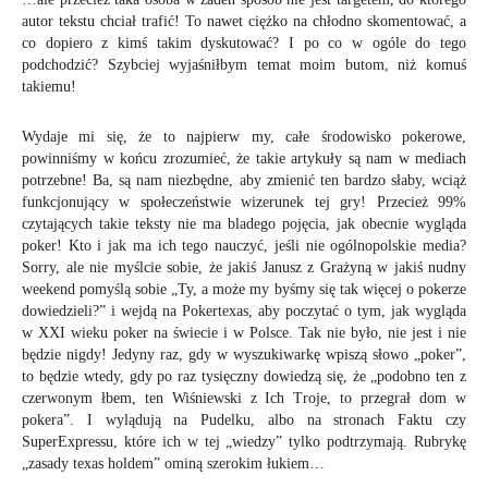
autor tekstu chciał trafić! To nawet ciężko na chłodno skomentować, a
co dopiero z kimś takim dyskutować? I po co w ogóle do tego
podchodzić? Szybciej wyjaśniłbym temat moim butom, niż komuś
takiemu!
Wydaje mi się, że to najpierw my, całe środowisko pokerowe,
powinniśmy w końcu zrozumieć, że takie artykuły są nam w mediach
potrzebne! Ba, są nam niezbędne, aby zmienić ten bardzo słaby, wciąż
funkcjonujący w społeczeństwie wizerunek tej gry! Przecież 99%
czytających takie teksty nie ma bladego pojęcia, jak obecnie wygląda
poker! Kto i jak ma ich tego nauczyć, jeśli nie ogólnopolskie media?
Sorry, ale nie myślcie sobie, że jakiś Janusz z Grażyną w jakiś nudny
weekend pomyślą sobie „Ty, a może my byśmy się tak więcej o pokerze
dowiedzieli?” i wejdą na Pokertexas, aby poczytać o tym, jak wygląda
w XXI wieku poker na świecie i w Polsce. Tak nie było, nie jest i nie
będzie nigdy! Jedyny raz, gdy w wyszukiwarkę wpiszą słowo „poker”,
to będzie wtedy, gdy po raz tysięczny dowiedzą się, że „podobno ten z
czerwonym łbem, ten Wiśniewski z Ich Troje, to przegrał dom w
pokera”. I wylądują na Pudelku, albo na stronach Faktu czy
SuperExpressu, które ich w tej „wiedzy” tylko podtrzymają. Rubrykę
„zasady texas holdem” ominą szerokim łukiem…