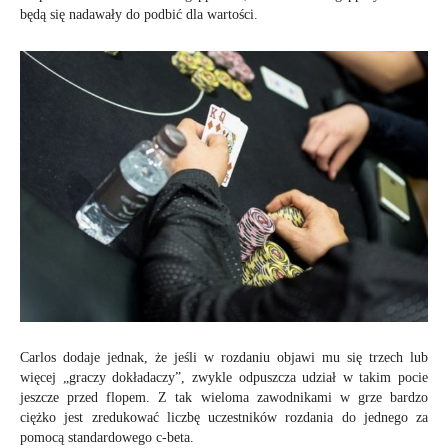
będą się nadawały do podbić dla wartości.
Carlos dodaje jednak, że jeśli w rozdaniu objawi mu się trzech lub
więcej „graczy dokładaczy”, zwykle odpuszcza udział w takim pocie
jeszcze przed flopem. Z tak wieloma zawodnikami w grze bardzo
ciężko jest zredukować liczbę uczestników rozdania do jednego za
pomocą standardowego c-beta.