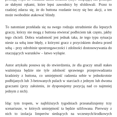
ze słabymi rękami, które lepsi zawodnicy by sfoldowali. Przez to
rzadziej zdarza się, że do buttona rozdanie toczy się bez akcji, a ten
może swobodnie atakować blindy.
To natomiast przekłada się na swego rodzaju utrudnienie dla lepszych
graczy, którzy nie mogą z buttona otwierać podbiciem tak często, jakby
tego chcieli. Dobra wiadomość jest jednak taka, że tego typu sytuacja
niesie za sobą inne błędy, z którymi gracz z przyciskiem dealera przed
sobą – przy odrobinie spostrzegawczości i zdolności dostosowywania do
otaczających warunków – łatwo wyłapie.
Autor artykułu posuwa się do stwierdzenia, że dla graczy small stakes
ważniejsza będzie nie tyle zdolność sprawnego przeprowadzania
kradzieży z buttona, co umiejętność radzenia sobie w jednokrotnie
podbijanych lub 3-betowanych pulach w starciach z jednym lub dwoma
graczami (przy założeniu, że dysponujemy pozycją nad co najmniej
jednym z nich).
Idąc tym tropem, w najbliższych tygodniach przeanalizujemy trzy
scenariusze, w których umiejętność ta będzie szlifowana. Pierwszy z
nich to izolacja limperów siedzących na wczesnych/środkowych