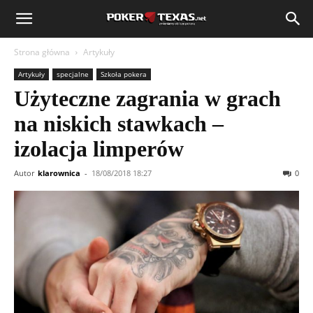
Strona główna
Artykuły
Artykuły
specjalne
Szkoła pokera
Użyteczne zagrania w grach
na niskich stawkach –
izolacja limperów
Autor
klarownica
-
18/08/2018 18:27
0