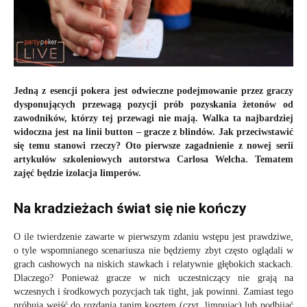
Jedną z esencji pokera jest odwieczne podejmowanie przez graczy
dysponujących przewagą pozycji prób pozyskania żetonów od
zawodników, którzy tej przewagi nie mają. Walka ta najbardziej
widoczna jest na linii button – gracze z blindów. Jak przeciwstawić
się temu stanowi rzeczy? Oto pierwsze zagadnienie z nowej serii
artykułów szkoleniowych autorstwa Carlosa Welcha. Tematem
zajęć będzie izolacja limperów.
Na kradzieżach świat się nie kończy
O ile twierdzenie zawarte w pierwszym zdaniu wstępu jest prawdziwe,
o tyle wspomnianego scenariusza nie będziemy zbyt często oglądali w
grach cashowych na niskich stawkach i relatywnie głębokich stackach.
Dlaczego? Ponieważ gracze w nich uczestniczący nie grają na
wczesnych i środkowych pozycjach tak tight, jak powinni. Zamiast tego
próbują wejść do rozdania tanim kosztem (czyt. limpując) lub podbijać