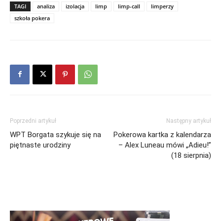
TAGI
analiza
izolacja
limp
limp-call
limperzy
szkoła pokera
Poprzedni artykuł
Następny artykuł
WPT Borgata szykuje się na
Pokerowa kartka z kalendarza
piętnaste urodziny
– Alex Luneau mówi „Adieu!”
(18 sierpnia)