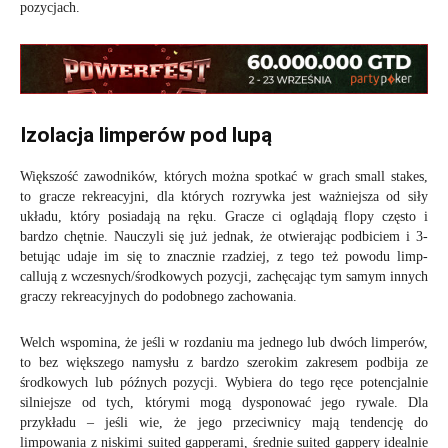
pozycjach.
Izolacja limperów pod lupą
Większość zawodników, których można spotkać w grach small stakes,
to gracze rekreacyjni, dla których rozrywka jest ważniejsza od siły
układu, który posiadają na ręku. Gracze ci oglądają flopy często i
bardzo chętnie. Nauczyli się już jednak, że otwierając podbiciem i 3-
betując udaje im się to znacznie rzadziej, z tego też powodu limp-
callują z wczesnych/środkowych pozycji, zachęcając tym samym innych
graczy rekreacyjnych do podobnego zachowania.
Welch wspomina, że jeśli w rozdaniu ma jednego lub dwóch limperów,
to bez większego namysłu z bardzo szerokim zakresem podbija ze
środkowych lub późnych pozycji. Wybiera do tego ręce potencjalnie
silniejsze od tych, którymi mogą dysponować jego rywale. Dla
przykładu – jeśli wie, że jego przeciwnicy mają tendencję do
limpowania z niskimi suited gapperami, średnie suited gappery idealnie