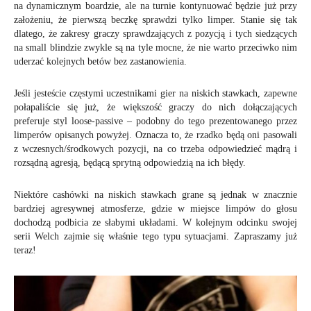
na dynamicznym boardzie, ale na turnie kontynuować będzie już przy
założeniu, że pierwszą beczkę sprawdzi tylko limper. Stanie się tak
dlatego, że zakresy graczy sprawdzających z pozycją i tych siedzących
na small blindzie zwykle są na tyle mocne, że nie warto przeciwko nim
uderzać kolejnych betów bez zastanowienia.
Jeśli jesteście częstymi uczestnikami gier na niskich stawkach, zapewne
połapaliście się już, że większość graczy do nich dołączających
preferuje styl loose-passive – podobny do tego prezentowanego przez
limperów opisanych powyżej. Oznacza to, że rzadko będą oni pasowali
z wczesnych/środkowych pozycji, na co trzeba odpowiedzieć mądrą i
rozsądną agresją, będącą sprytną odpowiedzią na ich błędy.
Niektóre cashówki na niskich stawkach grane są jednak w znacznie
bardziej agresywnej atmosferze, gdzie w miejsce limpów do głosu
dochodzą podbicia ze słabymi układami. W kolejnym odcinku swojej
serii Welch zajmie się właśnie tego typu sytuacjami. Zapraszamy już
teraz!