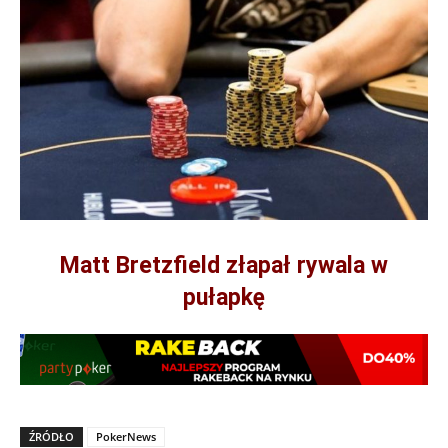
Matt Bretzfield złapał rywala w
pułapkę
ŹRÓDŁO
PokerNews