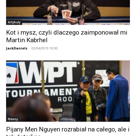
Artykuły
Kot i mysz, czyli dlaczego zaimponował mi
Martin Kabrhel
JackDaniels
-
02/04/2019 10:00
Newsy
Pijany Men Nguyen rozrabiał na całego, ale i