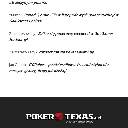
atrakcyjnymi pulami!
Ponad 6,2 mln CZK w listopadowych pulach turniejów
Yuumei
-
Go4Games Casino!
Zbliża się pokerowy weekend w Go4Games
Zainteresowany
-
Hodolany!
Rozpoczyna się Poker Fever Cup!
Zainteresowany
-
GGPoker – październikowe freerolle tylko dla
Jan Olejnik
-
naszych graczy, drugi już dzisiaj!