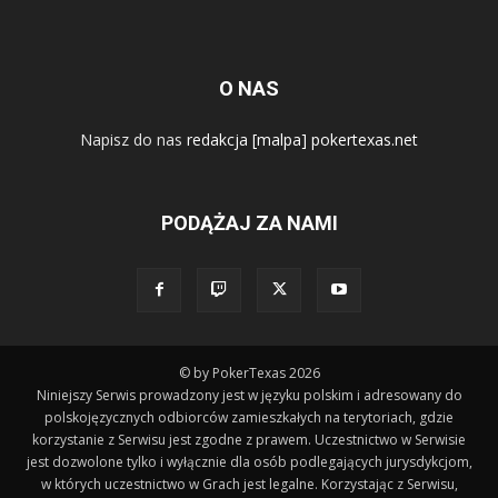
O NAS
Napisz do nas
redakcja [malpa] pokertexas.net
PODĄŻAJ ZA NAMI
© by PokerTexas
2026
Niniejszy Serwis prowadzony jest w języku polskim i adresowany do
polskojęzycznych odbiorców zamieszkałych na terytoriach, gdzie
korzystanie z Serwisu jest zgodne z prawem. Uczestnictwo w Serwisie
jest dozwolone tylko i wyłącznie dla osób podlegających jurysdykcjom,
w których uczestnictwo w Grach jest legalne. Korzystając z Serwisu,