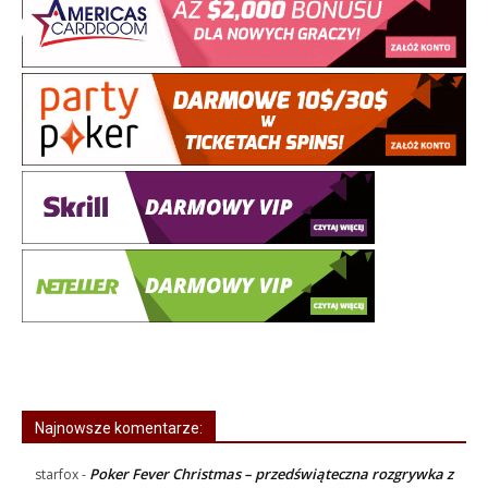
Najnowsze komentarze:
Poker Fever Christmas – przedświąteczna rozgrywka z
starfox
-