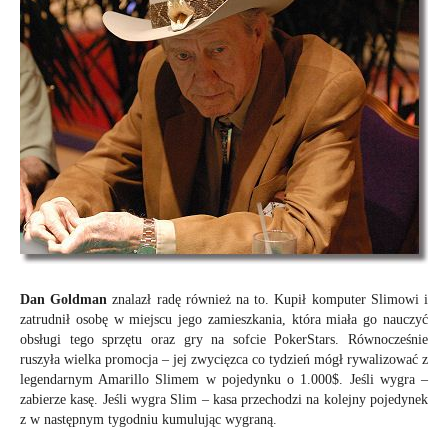
Dan Goldman
znalazł radę również na to. Kupił komputer Slimowi i
zatrudnił osobę w miejscu jego zamieszkania, która miała go nauczyć
obsługi tego sprzętu oraz gry na sofcie PokerStars. Równocześnie
ruszyła wielka promocja – jej zwycięzca co tydzień mógł rywalizować z
legendarnym Amarillo Slimem w pojedynku o 1.000$. Jeśli wygra –
zabierze kasę. Jeśli wygra Slim – kasa przechodzi na kolejny pojedynek
z w następnym tygodniu kumulując wygraną.