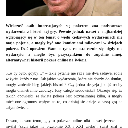
Większość osób interesujących się pokerem zna podstawowe
wydarzenia z historii tej gry. Pewnie jednak nawet ci najbardziej
wgłębiający się w ten temat o wielu ciekawych wydarzeniach nie
mają pojęcia, a mogły być one kamieniami milowymi w dziejach
pokera. Dziś opowiem Wam o tym, co ostatecznie się nigdy nie
wydarzyło, a mogło być przyczynkiem do zupełnie innej,
alternatywnej historii pokera online na świecie.
„Co by było, gdyby…” – takie pytanie nie raz i nie dwa zadawał sobie
w życiu każdy z nas. Jak jakieś wydarzenia, które nie doszły do skutku,
mogły zmienić bieg jakiejś historii? Czy jedna decyzja jakiejś osoby
mogła diametralnie zaburzyć losy całego środowiska? Okazuje się, że
takich opowieści ze świata pokera jest przynajmniej kilka, a mogły
mieć one ogromny wpływ na to, co dzisiaj się dzieje z naszą grą na
całym świecie.
Dawno, dawno temu, gdy o pokerze online nikt nawet jeszcze nie
myślał (czyli jakoś na przełomie XX i XXI wieku), świat znał w