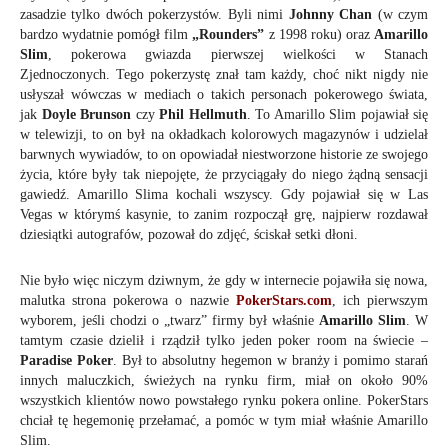
zasadzie tylko dwóch pokerzystów. Byli nimi
Johnny Chan
(w czym
bardzo wydatnie pomógł film
„Rounders”
z 1998 roku) oraz
Amarillo
Slim
, pokerowa gwiazda pierwszej wielkości w Stanach
Zjednoczonych. Tego pokerzystę znał tam każdy, choć nikt nigdy nie
usłyszał wówczas w mediach o takich personach pokerowego świata,
jak
Doyle Brunson
czy
Phil Hellmuth
. To Amarillo Slim pojawiał się
w telewizji, to on był na okładkach kolorowych magazynów i udzielał
barwnych wywiadów, to on opowiadał niestworzone historie ze swojego
życia, które były tak niepojęte, że przyciągały do niego żądną sensacji
gawiedź. Amarillo Slima kochali wszyscy. Gdy pojawiał się w Las
Vegas w którymś kasynie, to zanim rozpoczął grę, najpierw rozdawał
dziesiątki autografów, pozował do zdjęć, ściskał setki dłoni.
Nie było więc niczym dziwnym, że gdy w internecie pojawiła się nowa,
malutka strona pokerowa o nazwie
PokerStars.com
, ich pierwszym
wyborem, jeśli chodzi o „twarz” firmy był właśnie
Amarillo Slim
. W
tamtym czasie dzielił i rządził tylko jeden poker room na świecie –
Paradise Poker
. Był to absolutny hegemon w branży i pomimo starań
innych maluczkich, świeżych na rynku firm, miał on około 90%
wszystkich klientów nowo powstałego rynku pokera online. PokerStars
chciał tę hegemonię przełamać, a pomóc w tym miał właśnie Amarillo
Slim.