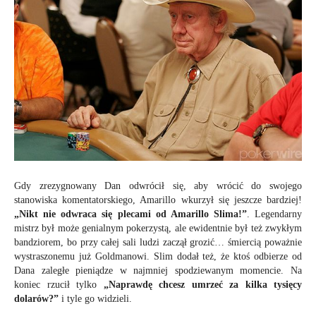
Gdy zrezygnowany Dan odwrócił się, aby wrócić do swojego
stanowiska komentatorskiego, Amarillo wkurzył się jeszcze bardziej!
„Nikt nie odwraca się plecami od Amarillo Slima!”
. Legendarny
mistrz był może genialnym pokerzystą, ale ewidentnie był też zwykłym
bandziorem, bo przy całej sali ludzi zaczął grozić… śmiercią poważnie
wystraszonemu już Goldmanowi. Slim dodał też, że ktoś odbierze od
Dana zaległe pieniądze w najmniej spodziewanym momencie. Na
koniec rzucił tylko
„Naprawdę chcesz umrzeć za kilka tysięcy
dolarów?”
i tyle go widzieli.