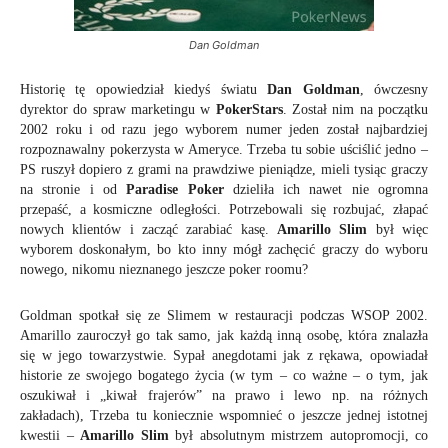
Dan Goldman
Historię tę opowiedział kiedyś światu
Dan Goldman
, ówczesny
dyrektor do spraw marketingu w
PokerStars
. Został nim na początku
2002 roku i od razu jego wyborem numer jeden został najbardziej
rozpoznawalny pokerzysta w Ameryce. Trzeba tu sobie uściślić jedno –
PS ruszył dopiero z grami na prawdziwe pieniądze, mieli tysiąc graczy
na stronie i od
Paradise Poker
dzieliła ich nawet nie ogromna
przepaść, a kosmiczne odległości. Potrzebowali się rozbujać, złapać
nowych klientów i zacząć zarabiać kasę.
Amarillo Slim
był więc
wyborem doskonałym, bo kto inny mógł zachęcić graczy do wyboru
nowego, nikomu nieznanego jeszcze poker roomu?
Goldman spotkał się ze Slimem w restauracji podczas WSOP 2002.
Amarillo zauroczył go tak samo, jak każdą inną osobę, która znalazła
się w jego towarzystwie. Sypał anegdotami jak z rękawa, opowiadał
historie ze swojego bogatego życia (w tym – co ważne – o tym, jak
oszukiwał i „kiwał frajerów” na prawo i lewo np. na różnych
zakładach), Trzeba tu koniecznie wspomnieć o jeszcze jednej istotnej
kwestii –
Amarillo Slim
był absolutnym mistrzem autopromocji, co