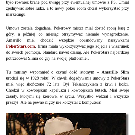
było również brane pod uwagę przy ewentualnej umowie z PS. Umiał
zjednywać sobie ludzi, a to nowy poker room chciał wykorzystać przy
marketingu.
Umowa została dogadana. Pokerowy mistrz miał dostać sporą kasę z
góry, a później co miesiąc otrzymywać niemałe wynagrodzenie.
Amarillo miał chodzić wszędzie obrandowany naszywkami
PokerStars.com
, firma miała wykorzystywać jego zdjęcia i wizerunek
do swoich promocji. Standard nawet dzisiaj. Ale PokerStars najbardziej
potrzebował Slima do gry na swojej platformie…
Tu musimy wspomnieć o czymś dość istotnym –
Amarillo Slim
urodził się w 1928 roku! W chwili dogadywania umowy z PokerStars
miał więc skończone 72 lata. Był Teksańczykiem z krwi i kości.
Chodził w kowbojskim kapeluszu i kowbojskich butach. Miał swoje
zasady, którymi się kierował w życiu. Wszystko widział i wszystko
przeżył. Ale na pewno nigdy nie korzystał z komputera!