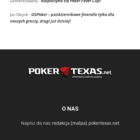
Rozpoczyna się Poker Fever Cup!
Zainteresowany
-
GGPoker – październikowe freerolle tylko dla
Jan Olejnik
-
naszych graczy, drugi już dzisiaj!
O NAS
Napisz do nas
redakcja [malpa] pokertexas.net