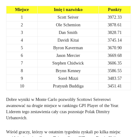
Miejsce
Imię i nazwisko
Punkty
1
Scott Seiver
3972.33
2
Ole Schemion
3878.61
3
Dan Smith
3828.71
4
Davidi Kitai
3745.14
5
Byron Kaverman
3670.90
6
Jason Mercier
3669.68
7
Stephen Chidwick
3606.35
8
Brynn Kenney
3586.55
9
Sorel Mizzi
3483.57
10
Pratyush Buddiga
3451.41
Dobre wyniki w Monte Carlo pozwoliły Scottowi Seiverowi
awansować na drugie miejsce w rankingu GPI Player of the Year.
Liderem tego zestawienia cały czas pozostaje Polak Dimitry
Urbanovich.
Wśród graczy, którzy w ostatnim tygodniu zyskali po kilka miejsc