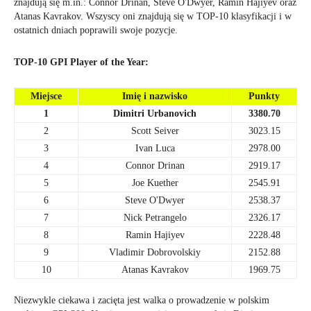
znajdują się m.in.: Connor Drinan, Steve O'Dwyer, Ramin Hajiyev oraz
Atanas Kavrakov. Wszyscy oni znajdują się w TOP-10 klasyfikacji i w
ostatnich dniach poprawili swoje pozycje.
TOP-10 GPI Player of the Year:
Miejsce
Imię i nazwisko
Punkty
1
Dimitri Urbanovich
3380.70
2
Scott Seiver
3023.15
3
Ivan Luca
2978.00
4
Connor Drinan
2919.17
5
Joe Kuether
2545.91
6
Steve O'Dwyer
2538.37
7
Nick Petrangelo
2326.17
8
Ramin Hajiyev
2228.48
9
Vladimir Dobrovolskiy
2152.88
10
Atanas Kavrakov
1969.75
Niezwykle ciekawa i zacięta jest walka o prowadzenie w polskim