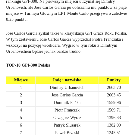
rankingu GPI-300. Na pierwszym miejscu utrzymał się Dimitry
Urbanovich, ale Jose Carlos Garcia po doliczeniu mu punktów za piąte
miejsce w Turnieju Głównym EPT Monte Carlo przegrywa o zaledwie
0.25 punktu.
Jose Carlos Garcia zyskał także w klasyfikacji GPI Gracz Roku Polska.
W tym zestawieniu Jose Carlos Garcia wyprzedził Piotra Franczaka i
wskoczył na pozycję wicelidera. Wygrać w tym roku z Dimitrym
Urbanovichem będzie jednak bardzo trudno.
TOP-10 GPI-300 Polska
Miejsce
Imię i nazwisko
Punkty
1
Dimitry Urbanovich
2663.70
2
Jose Carlos Garcia
2663.45
3
Dominik Pańka
1559.96
4
Piotr Franczak
1509.71
5
Grzegorz Wyraz
1396.33
6
Patryk Ślusarek
1382.00
7
Paweł Brzeski
1245.51