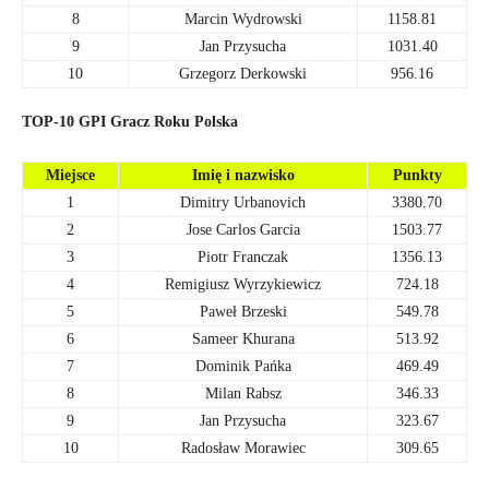
8
Marcin Wydrowski
1158.81
9
Jan Przysucha
1031.40
10
Grzegorz Derkowski
956.16
TOP-10 GPI Gracz Roku Polska
Miejsce
Imię i nazwisko
Punkty
1
Dimitry Urbanovich
3380.70
2
Jose Carlos Garcia
1503.77
3
Piotr Franczak
1356.13
4
Remigiusz Wyrzykiewicz
724.18
5
Paweł Brzeski
549.78
6
Sameer Khurana
513.92
7
Dominik Pańka
469.49
8
Milan Rabsz
346.33
9
Jan Przysucha
323.67
10
Radosław Morawiec
309.65