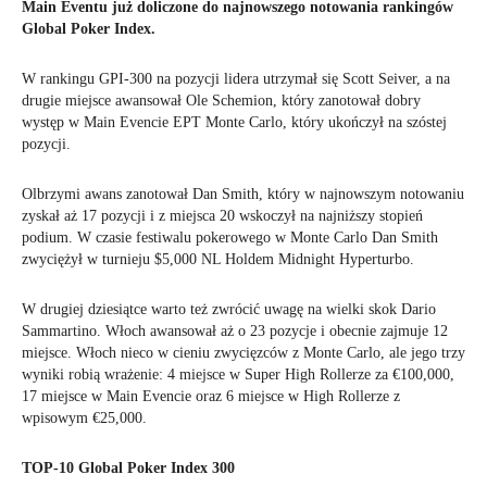
Main Eventu już doliczone do najnowszego notowania rankingów
Global Poker Index.
W rankingu GPI-300 na pozycji lidera utrzymał się Scott Seiver, a na
drugie miejsce awansował Ole Schemion, który zanotował dobry
występ w Main Evencie EPT Monte Carlo, który ukończył na szóstej
pozycji.
Olbrzymi awans zanotował Dan Smith, który w najnowszym notowaniu
zyskał aż 17 pozycji i z miejsca 20 wskoczył na najniższy stopień
podium. W czasie festiwalu pokerowego w Monte Carlo Dan Smith
zwyciężył w turnieju $5,000 NL Holdem Midnight Hyperturbo.
W drugiej dziesiątce warto też zwrócić uwagę na wielki skok Dario
Sammartino. Włoch awansował aż o 23 pozycje i obecnie zajmuje 12
miejsce. Włoch nieco w cieniu zwycięzców z Monte Carlo, ale jego trzy
wyniki robią wrażenie: 4 miejsce w Super High Rollerze za €100,000,
17 miejsce w Main Evencie oraz 6 miejsce w High Rollerze z
wpisowym €25,000.
TOP-10 Global Poker Index 300