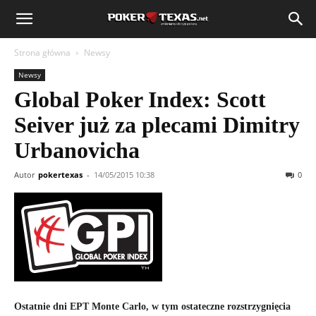
Strona główna
Newsy
Newsy
Global Poker Index: Scott
Seiver już za plecami Dimitry
Urbanovicha
Autor
pokertexas
-
14/05/2015 10:38
0
Ostatnie dni EPT Monte Carlo, w tym ostateczne rozstrzygnięcia