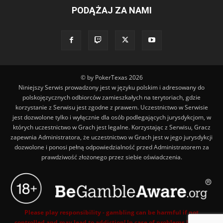
PODĄŻAJ ZA NAMI
© by PokerTexas
2026
Niniejszy Serwis prowadzony jest w języku polskim i adresowany do
polskojęzycznych odbiorców zamieszkałych na terytoriach, gdzie
korzystanie z Serwisu jest zgodne z prawem. Uczestnictwo w Serwisie
jest dozwolone tylko i wyłącznie dla osób podlegających jurysdykcjom, w
których uczestnictwo w Grach jest legalne. Korzystając z Serwisu, Gracz
zapewnia Administratora, że uczestnictwo w Grach jest w jego jurysdykcji
dozwolone i ponosi pełną odpowiedzialność przed Administratorem za
prawdziwość złożonego przez siebie oświadczenia.
Please play responsibility - gambling can be harmful if not
controlled and may lead to addiction! In case of problems look for