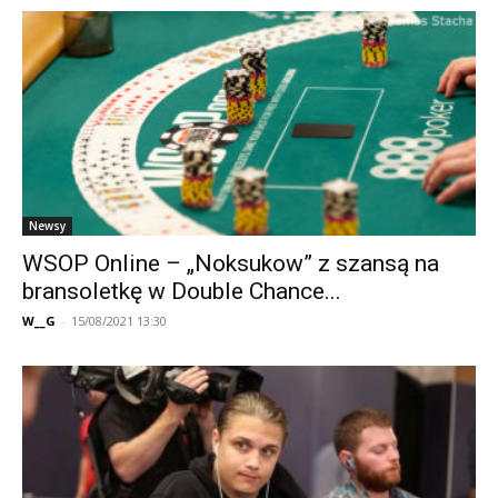
Newsy
WSOP Online – „Noksukow” z szansą na
bransoletkę w Double Chance...
W__G
-
15/08/2021 13:30