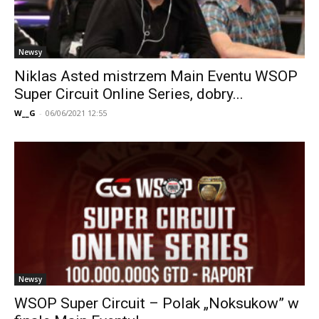
Newsy
Niklas Asted mistrzem Main Eventu WSOP
Super Circuit Online Series, dobry...
W__G
-
06/06/2021 12:55
Newsy
WSOP Super Circuit – Polak „Noksukow” w