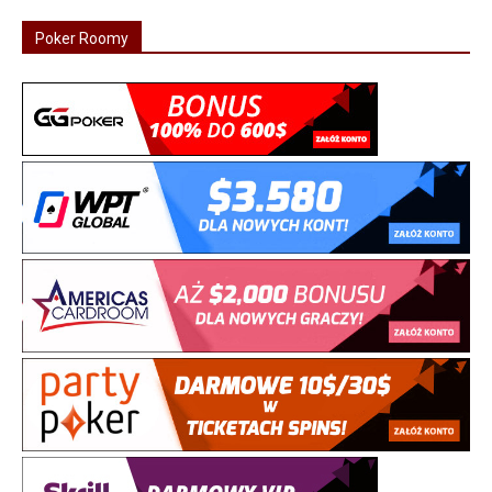
Poker Roomy