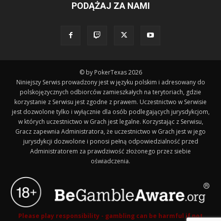
PODĄŻAJ ZA NAMI
© by PokerTexas
2026
Niniejszy Serwis prowadzony jest w języku polskim i adresowany do
polskojęzycznych odbiorców zamieszkałych na terytoriach, gdzie
korzystanie z Serwisu jest zgodne z prawem. Uczestnictwo w Serwisie
jest dozwolone tylko i wyłącznie dla osób podlegających jurysdykcjom,
w których uczestnictwo w Grach jest legalne. Korzystając z Serwisu,
Gracz zapewnia Administratora, że uczestnictwo w Grach jest w jego
jurysdykcji dozwolone i ponosi pełną odpowiedzialność przed
Administratorem za prawdziwość złożonego przez siebie
oświadczenia.
Please play responsibility - gambling can be harmful if not