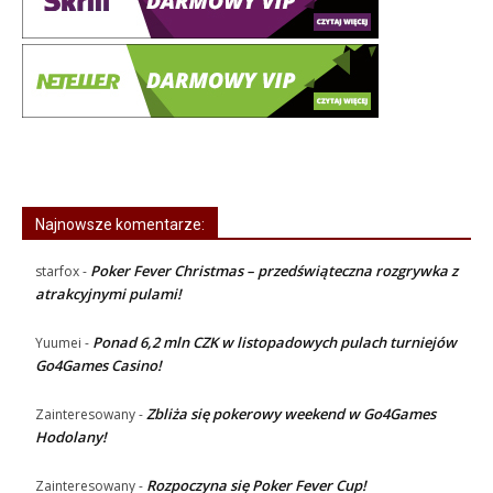
Najnowsze komentarze:
Poker Fever Christmas – przedświąteczna rozgrywka z
starfox
-
atrakcyjnymi pulami!
Ponad 6,2 mln CZK w listopadowych pulach turniejów
Yuumei
-
Go4Games Casino!
Zbliża się pokerowy weekend w Go4Games
Zainteresowany
-
Hodolany!
Rozpoczyna się Poker Fever Cup!
Zainteresowany
-