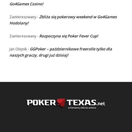
Go4Games Casino!
Zbliża się pokerowy weekend w Go4Games
Zainteresowany
-
Hodolany!
Rozpoczyna się Poker Fever Cup!
Zainteresowany
-
GGPoker – październikowe freerolle tylko dla
Jan Olejnik
-
naszych graczy, drugi już dzisiaj!