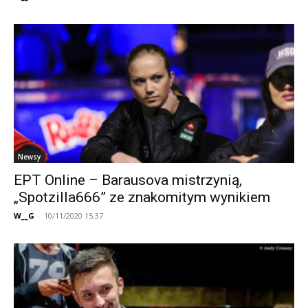
Newsy
EPT Online – Barausova mistrzynią,
„Spotzilla666” ze znakomitym wynikiem
W__G
-
10/11/2020 15:37