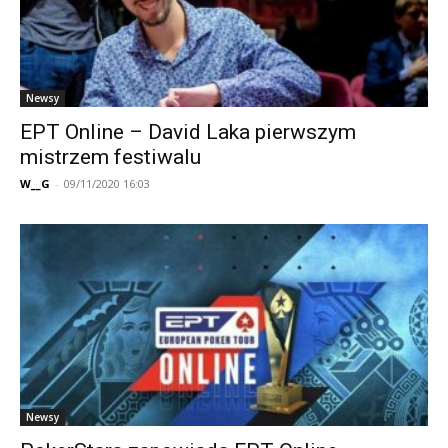
Newsy
EPT Online – David Laka pierwszym
mistrzem festiwalu
W__G
-
09/11/2020 16:03
Newsy