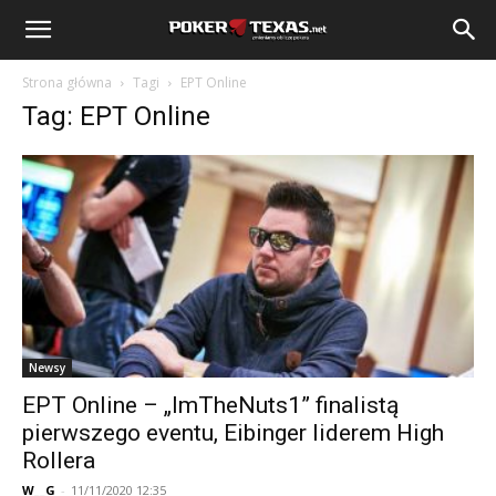
Strona główna
Tagi
EPT Online
Tag: EPT Online
Newsy
EPT Online – „ImTheNuts1” finalistą
pierwszego eventu, Eibinger liderem High
Rollera
W__G
-
11/11/2020 12:35