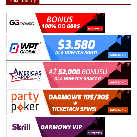
Poker Roomy