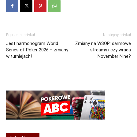
Poprzedni artykuł
Następny artykuł
Jest harmonogram World
Zmiany na WSOP: darmowe
Series of Poker 2026 – zmiany
streamy i czy wraca
w turniejach!
November Nine?