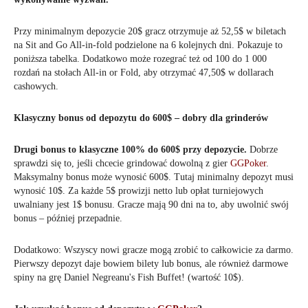
Przy minimalnym depozycie 20$ gracz otrzymuje aż 52,5$ w biletach
na Sit and Go All-in-fold podzielone na 6 kolejnych dni. Pokazuje to
poniższa tabelka. Dodatkowo może rozegrać też od 100 do 1 000
rozdań na stołach All-in or Fold, aby otrzymać 47,50$ w dollarach
cashowych.
Klasyczny bonus od depozytu do 600$ – dobry dla grinderów
Drugi bonus to klasyczne 100% do 600$ przy depozycie.
Dobrze
sprawdzi się to, jeśli chcecie grindować dowolną z gier
GGPoker
.
Maksymalny bonus może wynosić 600$. Tutaj minimalny depozyt musi
wynosić 10$. Za każde 5$ prowizji netto lub opłat turniejowych
uwalniany jest 1$ bonusu. Gracze mają 90 dni na to, aby uwolnić swój
bonus – później przepadnie.
Dodatkowo: Wszyscy nowi gracze mogą zrobić to całkowicie za darmo.
Pierwszy depozyt daje bowiem bilety lub bonus, ale również darmowe
spiny na grę Daniel Negreanu's Fish Buffet! (wartość 10$).