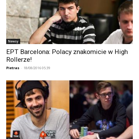
Newsy
EPT Barcelona: Polacy znakomicie w High
Rollerze!
Pietras
-
18/08/2016 05:39