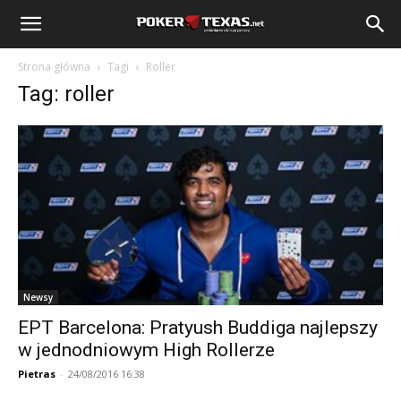
Strona główna
Tagi
Roller
Tag: roller
Newsy
EPT Barcelona: Pratyush Buddiga najlepszy
w jednodniowym High Rollerze
Pietras
-
24/08/2016 16:38