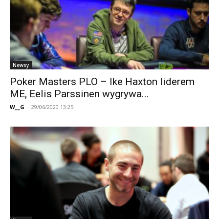
Newsy
Poker Masters PLO – Ike Haxton liderem
ME, Eelis Parssinen wygrywa...
W__G
-
29/06/2020 13:25