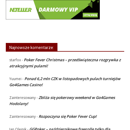
Najnowsze komentarze:
Poker Fever Christmas – przedświąteczna rozgrywka z
starfox
-
atrakcyjnymi pulami!
Ponad 6,2 mln CZK w listopadowych pulach turniejów
Yuumei
-
Go4Games Casino!
Zbliża się pokerowy weekend w Go4Games
Zainteresowany
-
Hodolany!
Rozpoczyna się Poker Fever Cup!
Zainteresowany
-
GGPoker – październikowe freerolle tylko dla
Jan Olejnik
-