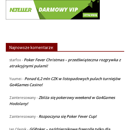
Najnowsze komentarze:
Poker Fever Christmas – przedświąteczna rozgrywka z
starfox
-
atrakcyjnymi pulami!
Ponad 6,2 mln CZK w listopadowych pulach turniejów
Yuumei
-
Go4Games Casino!
Zbliża się pokerowy weekend w Go4Games
Zainteresowany
-
Hodolany!
Rozpoczyna się Poker Fever Cup!
Zainteresowany
-
GGPoker – październikowe freerolle tylko dla
Jan Olejnik
-