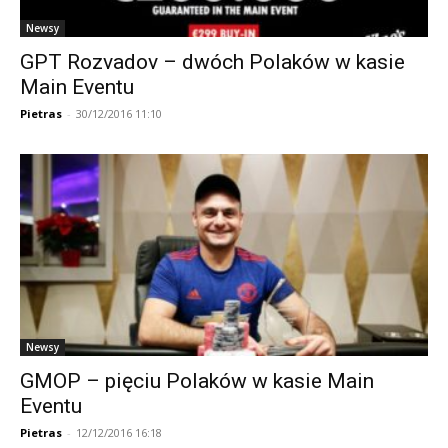
Newsy
GPT Rozvadov – dwóch Polaków w kasie
Main Eventu
Pietras
-
30/12/2016 11:10
Newsy
GMOP – pięciu Polaków w kasie Main
Eventu
Pietras
-
12/12/2016 16:18