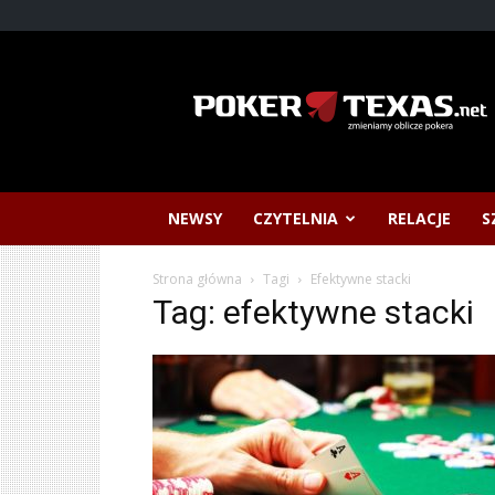
PokerTexas.net
NEWSY
CZYTELNIA
RELACJE
S
Strona główna
Tagi
Efektywne stacki
Tag: efektywne stacki