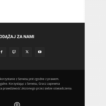
ODĄŻAJ ZA NAMI
korzystanie z Serwisu jest zgodne z prawem.
egalne. Korzystając z Serwisu, Gracz zapewnia
 za prawdziwość złożonego przez siebie oświadczenia.