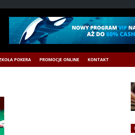
ZKOŁA POKERA
PROMOCJE ONLINE
KONTAKT