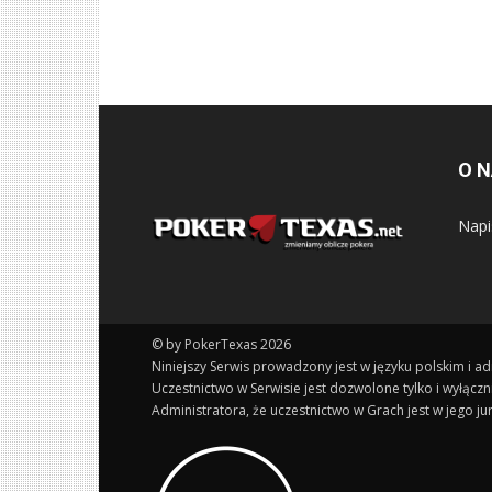
O 
Napi
© by PokerTexas
2026
Niniejszy Serwis prowadzony jest w języku polskim i 
Uczestnictwo w Serwisie jest dozwolone tylko i wyłącz
Administratora, że uczestnictwo w Grach jest w jego 