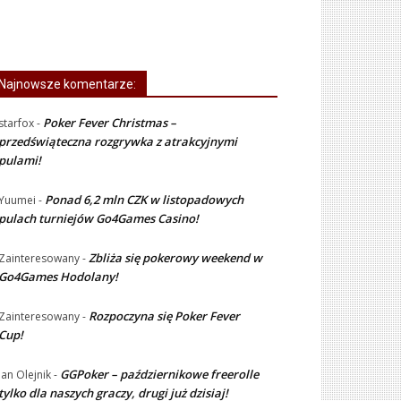
Najnowsze komentarze:
Poker Fever Christmas –
starfox
-
przedświąteczna rozgrywka z atrakcyjnymi
pulami!
Ponad 6,2 mln CZK w listopadowych
Yuumei
-
pulach turniejów Go4Games Casino!
Zbliża się pokerowy weekend w
Zainteresowany
-
Go4Games Hodolany!
Rozpoczyna się Poker Fever
Zainteresowany
-
Cup!
GGPoker – październikowe freerolle
Jan Olejnik
-
tylko dla naszych graczy, drugi już dzisiaj!