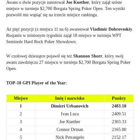
Awans o dwie pozycje zanotował
Joe Kuether
, który zajął szóste
miejsce w turnieju $2,700 Borgata Spring Poker Open. Ten wyniki
pozwolił mu wspiąć się na trzecie miejsce rankingu.
Aż pięć pozycji (z miejsca 11 na 6) awansował
Vladimir Dobrovoskiy
.
Rosjanin w minionym tygodniu zajął 18 miejsce w turnieju WPT
Seminole Hard Rock Poker Showdown.
W czołowej dziesiątce pojawił się też
Shannon Shorr
, który swój
awans zawdzięcza 27 miejscu w turnieju $2,700 Borgata Spring Poker
Open.
TOP-10 GPI Player of the Year:
Miejsce
Imię i nazwisko
Punkty
1
Dimitri Urbanovich
2483.10
2
Ivan Luca
2409.51
3
Joe Kuether
2303.33
4
Connor Drinan
2165.00
5
Nick Petrangelo
2152.17