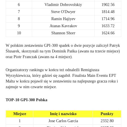
6
Vladimir Dobrovolskiy
1902.56
7
Steve O'Dwyer
1814.48
8
Ramin Hajiyev
1714.96
9
Atanas Kavrakov
1633.72
10
Shannon Shorr
1624.66
W polskim zestawieniu GPI-300 spadek o dwie pozycje zaliczył Patryk
Ślusarek, skorzystali na tym Dominik Pańka (awans na trzecie miejsce)
oraz Piotr Franczak (awans na 4 miejsce).
Organizatorzy rankingu w końcu też odnaleźli Remigiusza
Wyrzykiewicza, który gdzieś się zagubił. Finalista Main Eventu EPT
Malta w końcu pojawił się w zestawieniu na najlepszego gracza roku i
zajmuje w nim czwarte miejsce.
TOP-10 GPI-300 Polska
Miejsce
Imię i nazwisko
Punkty
1
Jose Carlos Garcia
2332.80