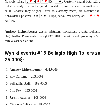
J
4
4
T
Na stole leżały
[]5h]
. Qartomy zagrał beta, który
był dość mały. Lichtenberger skorzystał z czasu, po czym wszedł all-in
za kilkanaście razy więcej. Teraz to Qartomy zaczął się zastanawiać.
K
4
T
9
Sprawdził i pokazał
. Trips jednak był gorszy od
Andrew.
Andrew Lichtenberger
został mistrzem trzynastego eventu Bellagio
High Roller. Pokerzysta zgarnął
432.000$
i przekroczył tym samym 5,5
mln w cashach online.
Wyniki eventu #13 Bellagio High Rollers za
25.000$:
Andrew Lichtenberger – 432.000$
Ray Qartomy – 283.500$
Selhaddin Bedir – 189.000$
Elio Fox – 135.000$
Jeremy Ausmus – 108.000$
Giuseppe Iadisernia – 81.000$