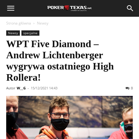
Strona główna
Newsy
Newsy
specjalne
WPT Five Diamond –
Andrew Lichtenberger
wygrywa ostatniego High
Rollera!
Autor
W__G
-
15/12/2021 14:43
0