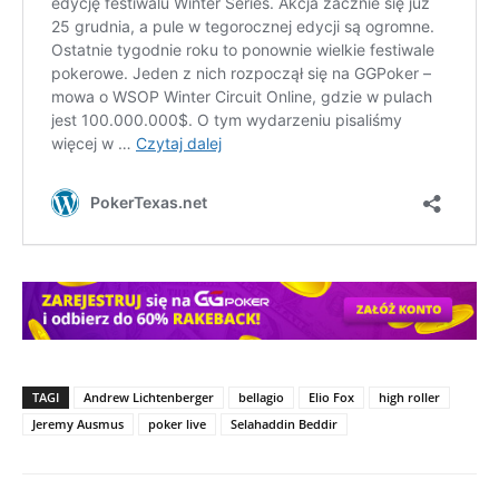
TAGI
Andrew Lichtenberger
bellagio
Elio Fox
high roller
Jeremy Ausmus
poker live
Selahaddin Beddir