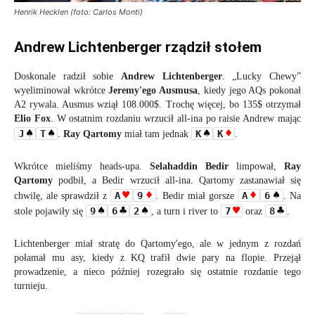
Henrik Hecklen (foto: Carlos Monti)
Andrew Lichtenberger rządził stołem
Doskonale radził sobie
Andrew Lichtenberger
. „Lucky Chewy”
wyeliminował wkrótce
Jeremy'ego Ausmusa
, kiedy jego AQs pokonał
A2 rywala. Ausmus wziął 108.000$. Trochę więcej, bo 135$ otrzymał
Elio Fox
. W ostatnim rozdaniu wrzucił all-ina po raisie Andrew mając
J
T
K
K
.
Ray Qartomy
miał tam jednak
.
Wkrótce mieliśmy heads-upa.
Selahaddin Bedir
limpował,
Ray
Qartomy
podbił, a Bedir wrzucił all-ina. Qartomy zastanawiał się
A
9
A
6
chwilę, ale sprawdził z
. Bedir miał gorsze
. Na
9
6
2
7
8
stole pojawiły się
, a turn i river to
oraz
.
Lichtenberger miał stratę do Qartomy'ego, ale w jednym z rozdań
połamał mu asy, kiedy z KQ trafił dwie pary na flopie. Przejął
prowadzenie, a nieco później rozegrało się ostatnie rozdanie tego
turnieju.