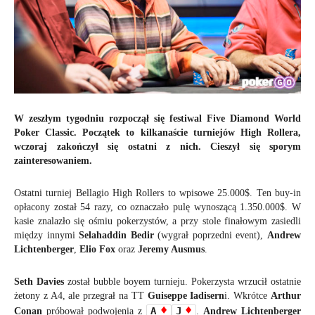
W zeszłym tygodniu rozpoczął się festiwal Five Diamond World
Poker Classic. Początek to kilkanaście turniejów High Rollera,
wczoraj zakończył się ostatni z nich. Cieszył się sporym
zainteresowaniem.
Ostatni turniej Bellagio High Rollers to wpisowe 25.000$. Ten buy-in
opłacony został 54 razy, co oznaczało pulę wynoszącą 1.350.000$. W
kasie znalazło się ośmiu pokerzystów, a przy stole finałowym zasiedli
między innymi
Selahaddin Bedir
(wygrał poprzedni event),
Andrew
Lichtenberger
,
Elio Fox
oraz
Jeremy Ausmus
.
Seth Davies
został bubble boyem turnieju. Pokerzysta wrzucił ostatnie
żetony z A4, ale przegrał na TT
Guiseppe Iadisern
i. Wkrótce
Arthur
A
J
Conan
próbował podwojenia z
.
Andrew Lichtenberger