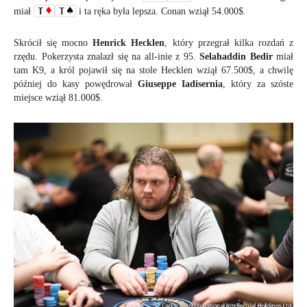
T
T
miał
i ta ręka była lepsza. Conan wziął 54.000$.
Skrócił się mocno
Henrick Hecklen
, który przegrał kilka rozdań z
rzędu. Pokerzysta znalazł się na all-inie z 95.
Selahaddin Bedir
miał
tam K9, a król pojawił się na stole Hecklen wziął 67.500$, a chwilę
później do kasy powędrował
Giuseppe Iadisernia
, który za szóste
miejsce wziął 81.000$.