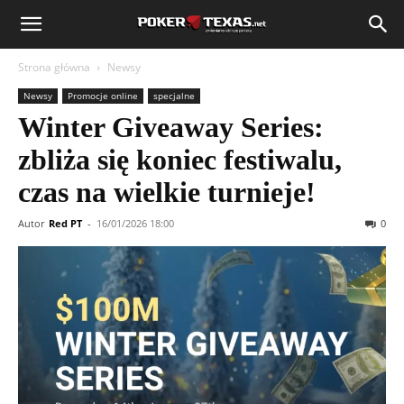
Strona główna
Newsy
Newsy
Promocje online
specjalne
Winter Giveaway Series:
zbliża się koniec festiwalu,
czas na wielkie turnieje!
Autor
Red PT
-
16/01/2026 18:00
0