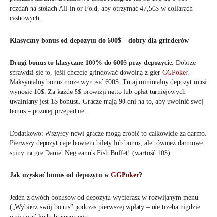
rozdań na stołach All-in or Fold, aby otrzymać 47,50$ w dollarach
cashowych.
Klasyczny bonus od depozytu do 600$ – dobry dla grinderów
Drugi bonus to klasyczne 100% do 600$ przy depozycie.
Dobrze
sprawdzi się to, jeśli chcecie grindować dowolną z gier
GGPoker
.
Maksymalny bonus może wynosić 600$. Tutaj minimalny depozyt musi
wynosić 10$. Za każde 5$ prowizji netto lub opłat turniejowych
uwalniany jest 1$ bonusu. Gracze mają 90 dni na to, aby uwolnić swój
bonus – później przepadnie.
Dodatkowo: Wszyscy nowi gracze mogą zrobić to całkowicie za darmo.
Pierwszy depozyt daje bowiem bilety lub bonus, ale również darmowe
spiny na grę Daniel Negreanu's Fish Buffet! (wartość 10$).
Jak uzyskać bonus od depozytu w
GGPoker
?
Jeden z dwóch bonusów od depozytu wybierasz w rozwijanym menu
(„Wybierz swój bonus” podczas pierwszej wpłaty – nie trzeba nigdzie
wpisywać kodu bonusowego.