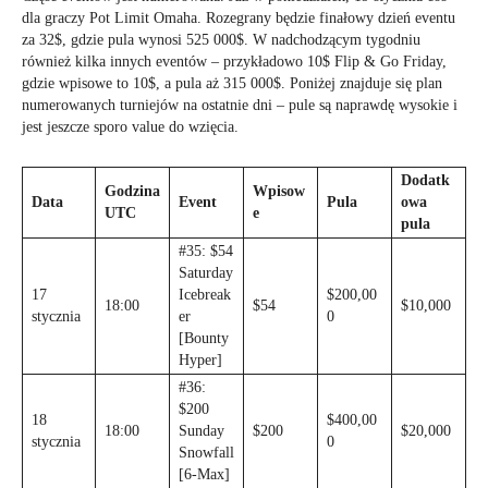
dla graczy Pot Limit Omaha. Rozegrany będzie finałowy dzień eventu
za 32$, gdzie pula wynosi 525 000$. W nadchodzącym tygodniu
również kilka innych eventów – przykładowo 10$ Flip & Go Friday,
gdzie wpisowe to 10$, a pula aż 315 000$. Poniżej znajduje się plan
numerowanych turniejów na ostatnie dni – pule są naprawdę wysokie i
jest jeszcze sporo value do wzięcia.
Dodatk
Godzina
Wpisow
Data
Event
Pula
owa
UTC
e
pula
#35: $54
Saturday
17
Icebreak
$200,00
18:00
$54
$10,000
stycznia
er
0
[Bounty
Hyper]
#36:
$200
18
$400,00
18:00
Sunday
$200
$20,000
stycznia
0
Snowfall
[6-Max]