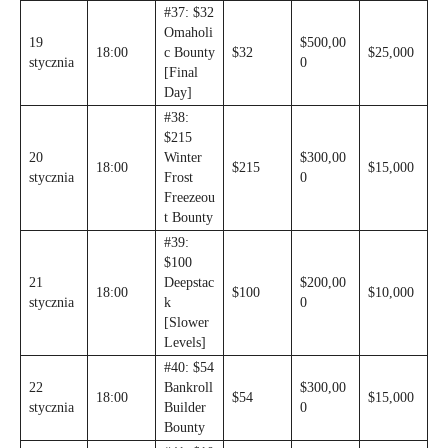
#37: $32
Omaholi
19
$500,00
18:00
c Bounty
$32
$25,000
stycznia
0
[Final
Day]
#38:
$215
20
Winter
$300,00
18:00
$215
$15,000
stycznia
Frost
0
Freezeou
t Bounty
#39:
$100
21
Deepstac
$200,00
18:00
$100
$10,000
stycznia
k
0
[Slower
Levels]
#40: $54
22
Bankroll
$300,00
18:00
$54
$15,000
stycznia
Builder
0
Bounty