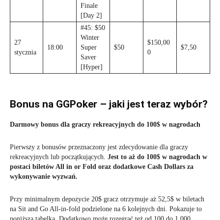
Finale
[Day 2]
#45: $50
Winter
27
$150,00
18:00
Super
$50
$7,50
stycznia
0
Saver
[Hyper]
Bonus na GGPoker – jaki jest teraz wybór?
Darmowy bonus dla graczy rekreacyjnych do 100$ w nagrodach
Pierwszy z bonusów przeznaczony jest zdecydowanie dla graczy
rekreacyjnych lub początkujących.
Jest to aż do 100$ w nagrodach w
postaci biletów All in or Fold oraz dodatkowe Cash Dollars za
wykonywanie wyzwań.
Przy minimalnym depozycie 20$ gracz otrzymuje aż 52,5$ w biletach
na Sit and Go All-in-fold podzielone na 6 kolejnych dni. Pokazuje to
poniższa tabelka. Dodatkowo może rozegrać też od 100 do 1 000