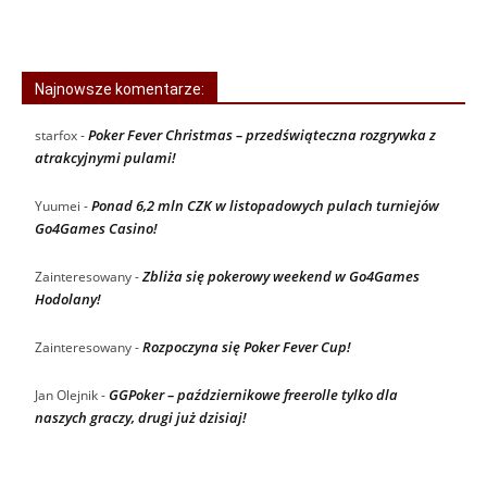
Najnowsze komentarze:
Poker Fever Christmas – przedświąteczna rozgrywka z
starfox
-
atrakcyjnymi pulami!
Ponad 6,2 mln CZK w listopadowych pulach turniejów
Yuumei
-
Go4Games Casino!
Zbliża się pokerowy weekend w Go4Games
Zainteresowany
-
Hodolany!
Rozpoczyna się Poker Fever Cup!
Zainteresowany
-
GGPoker – październikowe freerolle tylko dla
Jan Olejnik
-
naszych graczy, drugi już dzisiaj!