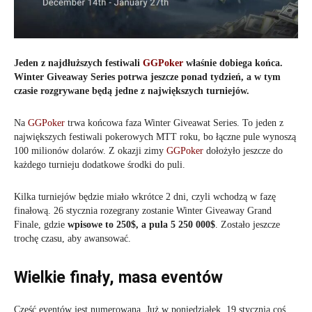
Jeden z najdłuższych festiwali
GGPoker
właśnie dobiega końca.
Winter Giveaway Series potrwa jeszcze ponad tydzień, a w tym
czasie rozgrywane będą jedne z największych turniejów.
Na
GGPoker
trwa końcowa faza Winter Giveawat Series. To jeden z
największych festiwali pokerowych MTT roku, bo łączne pule wynoszą
100 milionów dolarów. Z okazji zimy
GGPoker
dołożyło jeszcze do
każdego turnieju dodatkowe środki do puli.
Kilka turniejów będzie miało wkrótce 2 dni, czyli wchodzą w fazę
finałową. 26 stycznia rozegrany zostanie Winter Giveaway Grand
Finale, gdzie
wpisowe to 250$, a pula 5 250 000$
. Zostało jeszcze
trochę czasu, aby awansować.
Wielkie finały, masa eventów
Część eventów jest numerowana. Już w poniedziałek, 19 stycznia coś