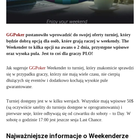
GGPoker
postanowiło wprowadzić do swojej oferty turniej, który
będzie dobrą opcją dla osób, które grają raczej w weekendy. The
Weekender to kilka opcji na awans o 2 dnia, przystępne wpisowe
oraz wysoka pula. Jest to coś dla graczy PLO!
Jak sugeruje
GGPoker
Weekender to turniej, który znakomicie sprawdzi
się w przypadku graczy, którzy nie mają wiele czasu, nie cierpią
dłużących się eventów i dodatkowo kochają wysokie pule
gwarantowane.
Turniej dostępny jest w w kilku wersjach. Wszystkie mają wpisowe 50$
(są oczywiście satelity do turnieju dostępne w oprogramowaniu) i
pierwsze sesje, które odbywają się od czwartku do soboty – to Day. W
sobotę o godzinie 17:00 jest jeszcze sesja Last Chance.
Najważniejsze informacje o Weekenderze