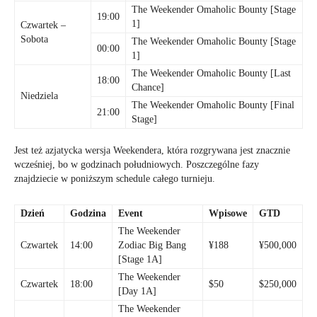
The Weekender Omaholic Bounty [Stage
19:00
1]
Czwartek –
Sobota
The Weekender Omaholic Bounty [Stage
00:00
1]
The Weekender Omaholic Bounty [Last
18:00
Chance]
Niedziela
The Weekender Omaholic Bounty [Final
21:00
Stage]
Jest też azjatycka wersja Weekendera, która rozgrywana jest znacznie
wcześniej, bo w godzinach południowych. Poszczególne fazy
znajdziecie w poniższym schedule całego turnieju.
Dzień
Godzina
Event
Wpisowe
GTD
The Weekender
Czwartek
14:00
Zodiac Big Bang
¥188
¥500,000
[Stage 1A]
The Weekender
Czwartek
18:00
$50
$250,000
[Day 1A]
The Weekender