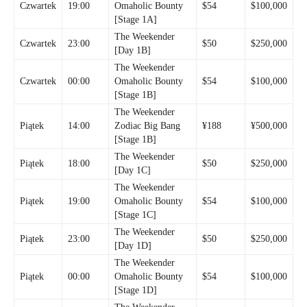
Czwartek
19:00
Omaholic Bounty
$54
$100,000
[Stage 1A]
The Weekender
Czwartek
23:00
$50
$250,000
[Day 1B]
The Weekender
Czwartek
00:00
Omaholic Bounty
$54
$100,000
[Stage 1B]
The Weekender
Piątek
14:00
Zodiac Big Bang
¥188
¥500,000
[Stage 1B]
The Weekender
Piątek
18:00
$50
$250,000
[Day 1C]
The Weekender
Piątek
19:00
Omaholic Bounty
$54
$100,000
[Stage 1C]
The Weekender
Piątek
23:00
$50
$250,000
[Day 1D]
The Weekender
Piątek
00:00
Omaholic Bounty
$54
$100,000
[Stage 1D]