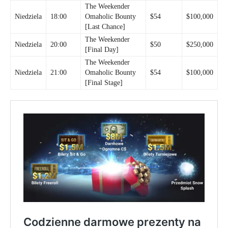
The Weekender
Niedziela
18:00
Omaholic Bounty
$54
$100,000
[Last Chance]
The Weekender
Niedziela
20:00
$50
$250,000
[Final Day]
The Weekender
Niedziela
21:00
Omaholic Bounty
$54
$100,000
[Final Stage]