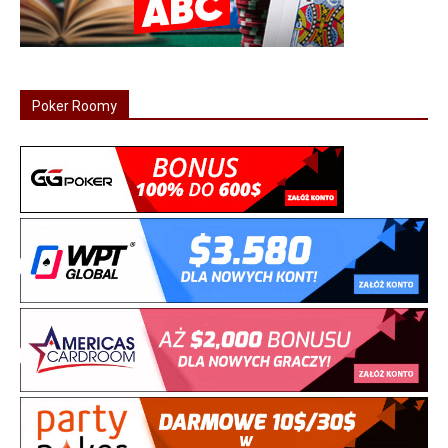
Poker Roomy