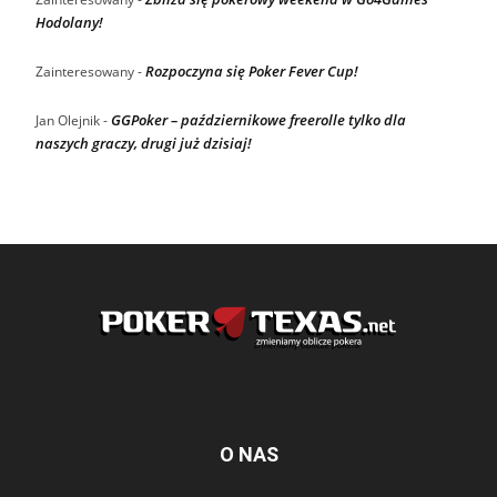
Hodolany!
Rozpoczyna się Poker Fever Cup!
Zainteresowany
-
GGPoker – październikowe freerolle tylko dla
Jan Olejnik
-
naszych graczy, drugi już dzisiaj!
O NAS