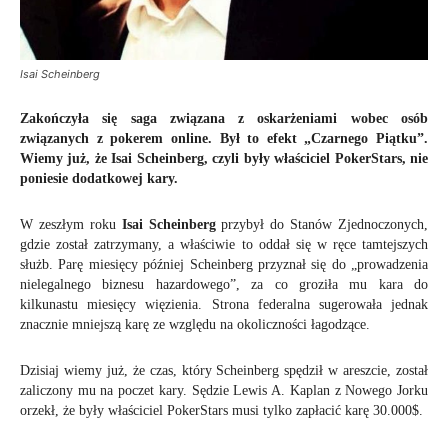
Isai Scheinberg
Zakończyła się saga związana z oskarżeniami wobec osób
związanych z pokerem online. Był to efekt „Czarnego Piątku”.
Wiemy już, że Isai Scheinberg, czyli były właściciel PokerStars, nie
poniesie dodatkowej kary.
W zeszłym roku
Isai Scheinberg
przybył do Stanów Zjednoczonych,
gdzie został zatrzymany, a właściwie to oddał się w ręce tamtejszych
służb. Parę miesięcy później Scheinberg przyznał się do „prowadzenia
nielegalnego biznesu hazardowego”, za co groziła mu kara do
kilkunastu miesięcy więzienia. Strona federalna sugerowała jednak
znacznie mniejszą karę ze względu na okoliczności łagodzące.
Dzisiaj wiemy już, że czas, który Scheinberg spędził w areszcie, został
zaliczony mu na poczet kary. Sędzie Lewis A. Kaplan z Nowego Jorku
orzekł, że były właściciel PokerStars musi tylko zapłacić karę 30.000$.