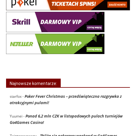
Najnowsze komentarze:
Poker Fever Christmas – przedświąteczna rozgrywka z
starfox
-
atrakcyjnymi pulami!
Ponad 6,2 mln CZK w listopadowych pulach turniejów
Yuumei
-
Go4Games Casino!
Zbliża się pokerowy weekend w Go4Games
Zainteresowany
-