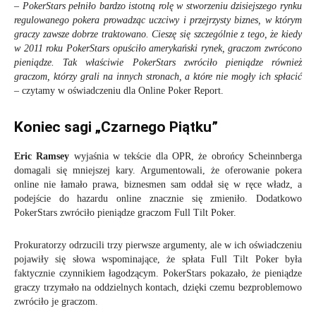
–
PokerStars pełniło bardzo istotną rolę w stworzeniu dzisiejszego rynku
regulowanego pokera prowadząc uczciwy i przejrzysty biznes, w którym
graczy zawsze dobrze traktowano. Cieszę się szczególnie z tego, że kiedy
w 2011 roku PokerStars opuściło amerykański rynek, graczom zwrócono
pieniądze. Tak właściwie PokerStars zwróciło pieniądze również
graczom, którzy grali na innych stronach, a które nie mogły ich spłacić
– czytamy w oświadczeniu dla Online Poker Report.
Koniec sagi „Czarnego Piątku”
Eric Ramsey
wyjaśnia w tekście dla OPR, że obrońcy Scheinnberga
domagali się mniejszej kary. Argumentowali, że oferowanie pokera
online nie łamało prawa, biznesmen sam oddał się w ręce władz, a
podejście do hazardu online znacznie się zmieniło. Dodatkowo
PokerStars zwróciło pieniądze graczom Full Tilt Poker.
Prokuratorzy odrzucili trzy pierwsze argumenty, ale w ich oświadczeniu
pojawiły się słowa wspominające, że spłata Full Tilt Poker była
faktycznie czynnikiem łagodzącym. PokerStars pokazało, że pieniądze
graczy trzymało na oddzielnych kontach, dzięki czemu bezproblemowo
zwróciło je graczom.