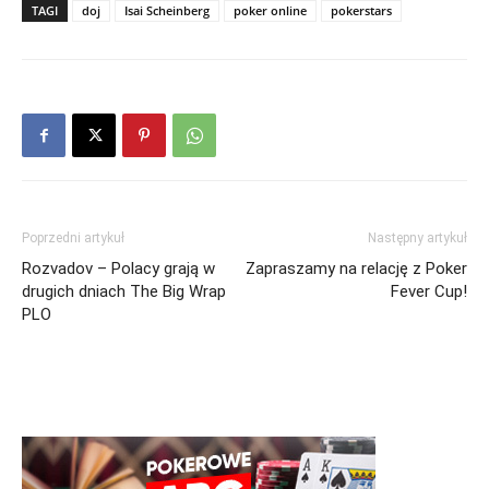
TAGI
doj
Isai Scheinberg
poker online
pokerstars
Poprzedni artykuł
Następny artykuł
Rozvadov – Polacy grają w
Zapraszamy na relację z Poker
drugich dniach The Big Wrap
Fever Cup!
PLO