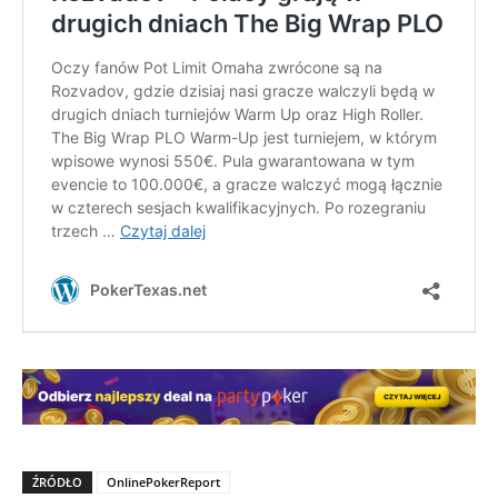
ŹRÓDŁO
OnlinePokerReport