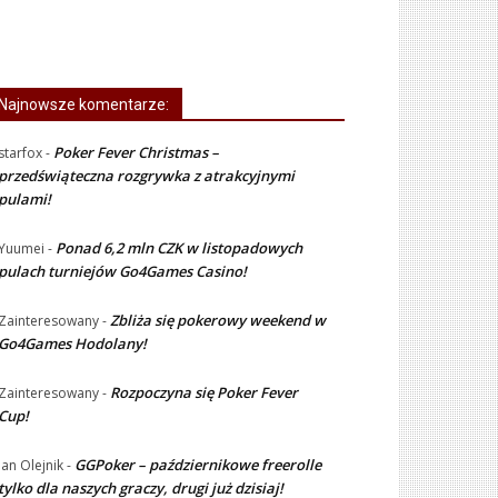
Najnowsze komentarze:
Poker Fever Christmas –
starfox
-
przedświąteczna rozgrywka z atrakcyjnymi
pulami!
Ponad 6,2 mln CZK w listopadowych
Yuumei
-
pulach turniejów Go4Games Casino!
Zbliża się pokerowy weekend w
Zainteresowany
-
Go4Games Hodolany!
Rozpoczyna się Poker Fever
Zainteresowany
-
Cup!
GGPoker – październikowe freerolle
Jan Olejnik
-
tylko dla naszych graczy, drugi już dzisiaj!