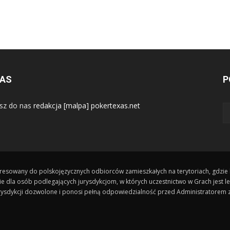
NAS
P
sz do nas
redakcja [malpa] pokertexas.net
adresowany do polskojęzycznych odbiorców zamieszkałych na terytoriach, gdzie 
nie dla osób podlegających jurysdykcjom, w których uczestnictwo w Grach jest l
jurysdykcji dozwolone i ponosi pełną odpowiedzialność przed Administratorem