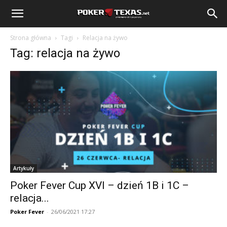
Strona główna
Tagi
Relacja na żywo
Tag: relacja na żywo
Artykuły
Poker Fever Cup XVI – dzień 1B i 1C –
relacja...
Poker Fever
-
26/06/2021 17:27