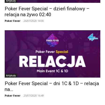
Artykuły
Poker Fever Special – dzień finałowy –
relacja na żywo 02:40
Poker Fever
-
26/07/2020 14:00
Artykuły
Poker Fever Special – dni 1C & 1D – relacja
na...
Poker Fever
-
25/07/2020 16:49