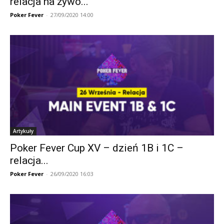
relacja na żywo...
Poker Fever
-
27/09/2020 14:00
Artykuły
Poker Fever Cup XV – dzień 1B i 1C –
relacja...
Poker Fever
-
26/09/2020 16:03