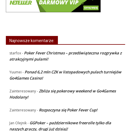
Najnowsze komentarze:
Poker Fever Christmas – przedświąteczna rozgrywka z
starfox
-
atrakcyjnymi pulami!
Ponad 6,2 mln CZK w listopadowych pulach turniejów
Yuumei
-
Go4Games Casino!
Zbliża się pokerowy weekend w Go4Games
Zainteresowany
-
Hodolany!
Rozpoczyna się Poker Fever Cup!
Zainteresowany
-
GGPoker – październikowe freerolle tylko dla
Jan Olejnik
-
naszych graczy, drugi już dzisiaj!