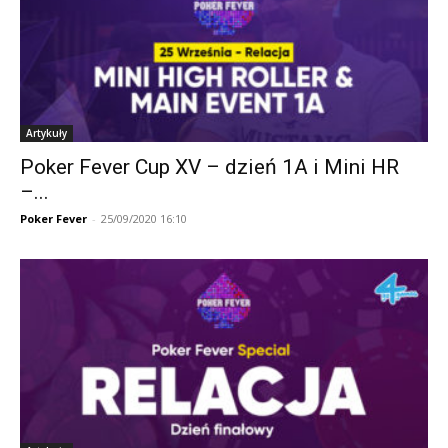
Artykuły
Poker Fever Cup XV – dzień 1A i Mini HR
–...
Poker Fever
-
25/09/2020 16:10