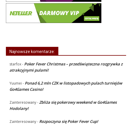
Najnowsze komentarze:
Poker Fever Christmas – przedświąteczna rozgrywka z
starfox
-
atrakcyjnymi pulami!
Ponad 6,2 mln CZK w listopadowych pulach turniejów
Yuumei
-
Go4Games Casino!
Zbliża się pokerowy weekend w Go4Games
Zainteresowany
-
Hodolany!
Rozpoczyna się Poker Fever Cup!
Zainteresowany
-