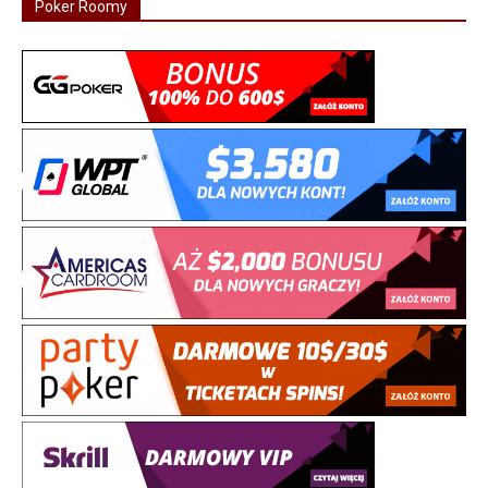
Poker Roomy