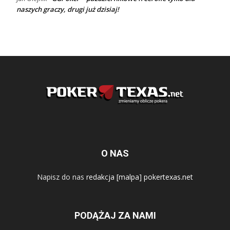
naszych graczy, drugi już dzisiaj!
O NAS
Napisz do nas
redakcja [malpa] pokertexas.net
PODĄŻAJ ZA NAMI