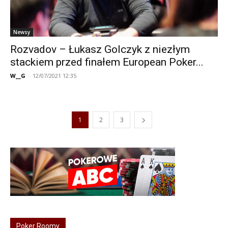
Newsy
Rozvadov – Łukasz Golczyk z niezłym
stackiem przed finałem European Poker...
W__G
-
12/07/2021 12:35
1
2
3
Poker Roomy