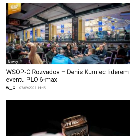
Newsy
WSOP-C Rozvadov – Denis Kumiec liderem
eventu PLO 6-max!
W__G
-
07/09/2021 14:45