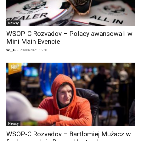
Newsy
WSOP-C Rozvadov – Polacy awansowali w
Mini Main Evencie
W__G
-
29/08/2021 15:30
Newsy
WSOP-C Rozvadov – Bartłomiej Mużacz w