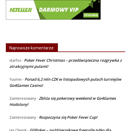
Najnowsze komentarze:
Poker Fever Christmas – przedświąteczna rozgrywka z
starfox
-
atrakcyjnymi pulami!
Ponad 6,2 mln CZK w listopadowych pulach turniejów
Yuumei
-
Go4Games Casino!
Zbliża się pokerowy weekend w Go4Games
Zainteresowany
-
Hodolany!
Rozpoczyna się Poker Fever Cup!
Zainteresowany
-
GGPoker – październikowe freerolle tylko dla
Jan Olejnik
-