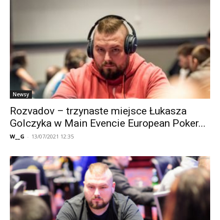
Newsy
Rozvadov – trzynaste miejsce Łukasza
Golczyka w Main Evencie European Poker...
W__G
-
13/07/2021 12:35