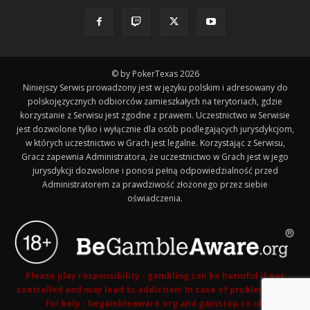
© by PokerTexas
2026
Niniejszy Serwis prowadzony jest w języku polskim i adresowany do
polskojęzycznych odbiorców zamieszkałych na terytoriach, gdzie
korzystanie z Serwisu jest zgodne z prawem. Uczestnictwo w Serwisie
jest dozwolone tylko i wyłącznie dla osób podlegających jurysdykcjom,
w których uczestnictwo w Grach jest legalne. Korzystając z Serwisu,
Gracz zapewnia Administratora, że uczestnictwo w Grach jest w jego
jurysdykcji dozwolone i ponosi pełną odpowiedzialność przed
Administratorem za prawdziwość złożonego przez siebie
oświadczenia.
Please play responsibility - gambling can be harmful if not
controlled and may lead to addiction! In case of problems look
for help - begambleaware.org and gamstop.co.uk