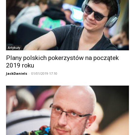
Artykuły
Plany polskich pokerzystów na początek
2019 roku
JackDaniels
-
01/01/2019 17:10