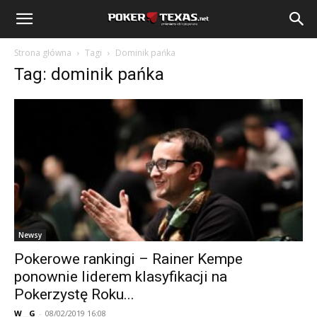
Strona główna
Tagi
Dominik pańka
Tag: dominik pańka
Newsy
Pokerowe rankingi – Rainer Kempe
ponownie liderem klasyfikacji na
Pokerzystę Roku...
W__G
-
08/02/2019 16:08