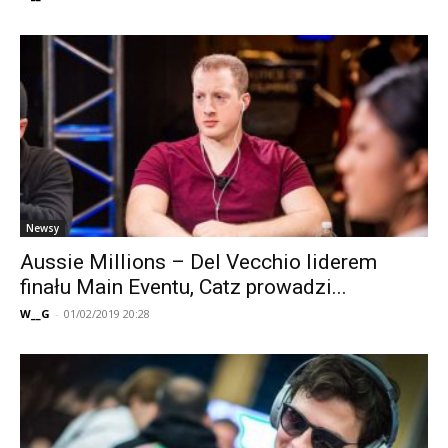
Newsy
Aussie Millions – Del Vecchio liderem
finału Main Eventu, Catz prowadzi...
W__G
-
01/02/2019 20:28