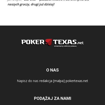
naszych graczy, drugi już dzisiaj!
O NAS
Napisz do nas
redakcja [malpa] pokertexas.net
PODĄŻAJ ZA NAMI