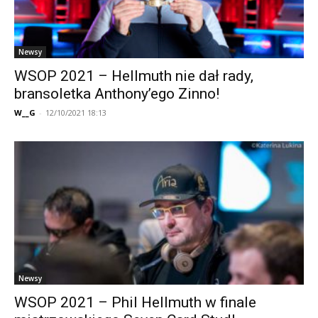
Newsy
WSOP 2021 – Hellmuth nie dał rady,
bransoletka Anthony’ego Zinno!
W__G
-
12/10/2021 18:13
Newsy
WSOP 2021 – Phil Hellmuth w finale