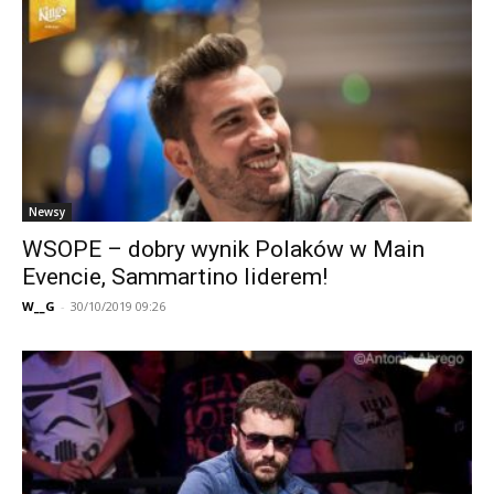
Newsy
WSOPE – dobry wynik Polaków w Main
Evencie, Sammartino liderem!
W__G
-
30/10/2019 09:26