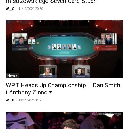
mistrzowskiego Seven Card Stud!
W__G
-
11/10/2021 20:50
Newsy
WPT Heads Up Championship – Dan Smith
i Anthony Zinno z...
W__G
-
19/06/2021 15:25