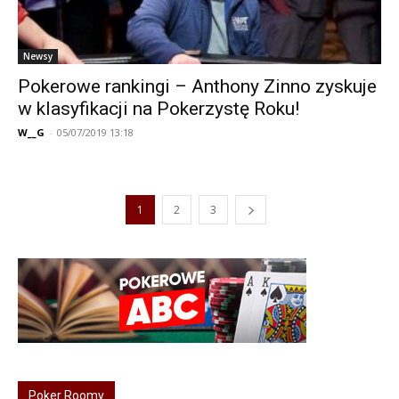
Newsy
Pokerowe rankingi – Anthony Zinno zyskuje
w klasyfikacji na Pokerzystę Roku!
W__G
-
05/07/2019 13:18
1
2
3
Poker Roomy