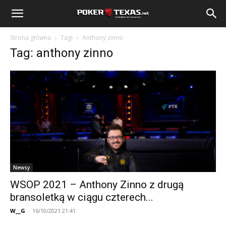
Strona główna
Tagi
Anthony zinno
Tag: anthony zinno
Newsy
WSOP 2021 – Anthony Zinno z drugą
bransoletką w ciągu czterech...
W__G
-
16/10/2021 21:41