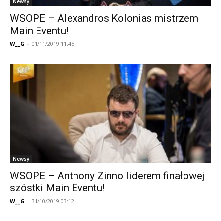
Newsy
WSOPE – Alexandros Kolonias mistrzem
Main Eventu!
W__G
-
01/11/2019 11:45
Newsy
WSOPE – Anthony Zinno liderem finałowej
szóstki Main Eventu!
W__G
-
31/10/2019 03:12