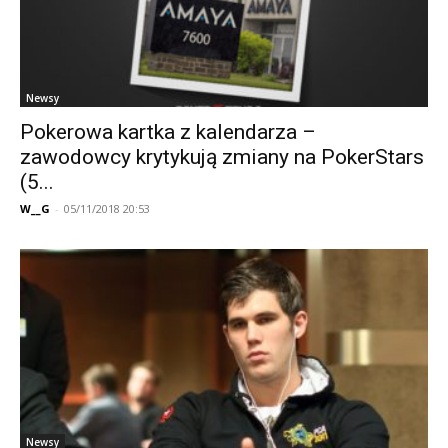
Newsy
Pokerowa kartka z kalendarza –
zawodowcy krytykują zmiany na PokerStars
(5...
W__G
-
05/11/2018 20:53
Newsy