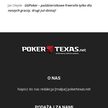
GGPoker – październikowe freerolle tylko dla
Jan Olejnik
-
naszych graczy, drugi już dzisiaj!
O NAS
Napisz do nas
redakcja [malpa] pokertexas.net
PODĄŻAJ ZA NAMI