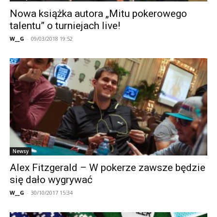
Nowa książka autora „Mitu pokerowego
talentu” o turniejach live!
W__G
-
09/03/2018 19:52
Newsy
Alex Fitzgerald – W pokerze zawsze będzie
się dało wygrywać
W__G
-
30/10/2017 15:34