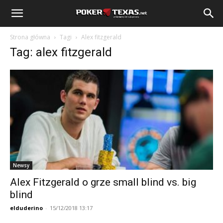
Strona główna
Tagi
Alex fitzgerald
Tag: alex fitzgerald
Newsy
Alex Fitzgerald o grze small blind vs. big
blind
elduderino
-
15/12/2018 13:17