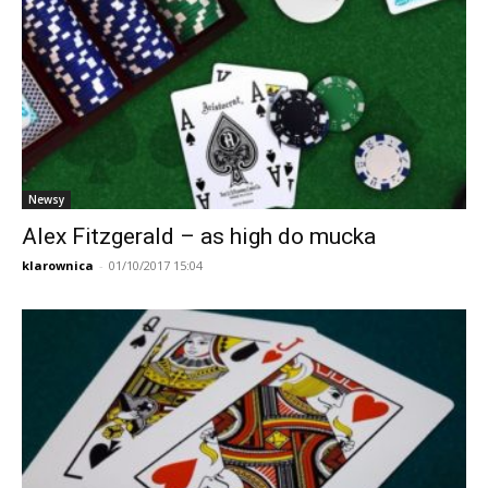
Newsy
Alex Fitzgerald – as high do mucka
klarownica
-
01/10/2017 15:04