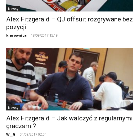
Newsy
Alex Fitzgerald – QJ offsuit rozgrywane bez
pozycji
klarownica
-
18/09/2017 15:19
Newsy
Alex Fitzgerald – Jak walczyć z regularnymi
graczami?
W__G
-
04/09/2017 02:04