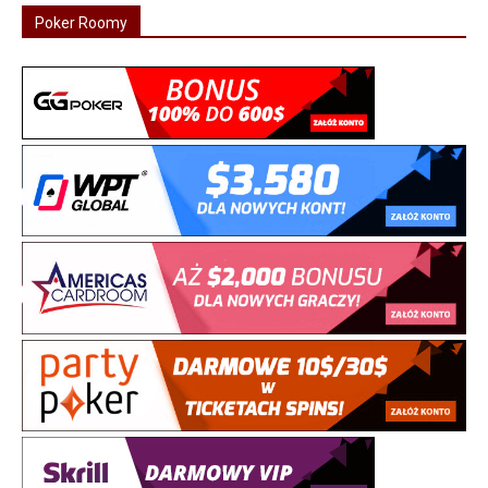
Poker Roomy