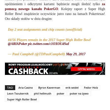
opóźnieniem i odkrytymi kartami będziecie mogli śledzić tylko
za
pomocą nowego kanału PokerGO
. Kolejny raport z Super High
Roller Bowl znajdziecie oczywiście jutro rano na łamach Pokertexas!
Oto składy stołów w dniu drugim:
Day 2 seat assignments and chip counts (unofficial)
44/56 Players remain in the 2017 Super High Roller Bowl
@ARIAPoker
pic.twitter.com/c1OXOUdSaI
— Paul Campbell (@TDPaulCampbell)
May 29, 2017
TAGI
Aria Casino
Byron Kaverman
erik seidel
Fedor Holz
Leon Tsoukernik
phil hellmuth
poker
poker na żywo
Super High Roller Bowl