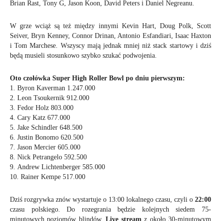
Brian Rast, Tony G, Jason Koon, David Peters i Daniel Negreanu.
W grze wciąż są też między innymi Kevin Hart, Doug Polk, Scott
Seiver, Bryn Kenney, Connor Drinan, Antonio Esfandiari, Isaac Haxton
i Tom Marchese. Wszyscy mają jednak mniej niż stack startowy i dziś
będą musieli stosunkowo szybko szukać podwojenia.
Oto czołówka Super High Roller Bowl po dniu pierwszym:
1. Byron Kaverman 1.247.000
2. Leon Tsoukernik 912.000
3. Fedor Holz 803.000
4. Cary Katz 677.000
5. Jake Schindler 648.500
6. Justin Bonomo 620.500
7. Jason Mercier 605.000
8. Nick Petrangelo 592.500
9. Andrew Lichtenberger 585.000
10. Rainer Kempe 517.000
Dziś rozgrywka znów wystartuje o 13:00 lokalnego czasu, czyli o
22:00
czasu polskiego. Do rozegrania będzie kolejnych siedem 75-
minutowych poziomów blindów.
Live stream
z około 30-minutowym