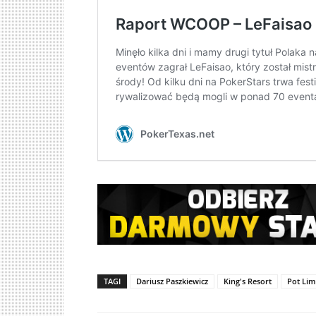
TAGI
Dariusz Paszkiewicz
King's Resort
Pot Li