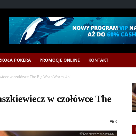
ZKOŁA POKERA
PROMOCJE ONLINE
KONTAKT
ewiecz w czołówce The Big Wrap Warm Up!
szkiewiecz w czołówce The
0