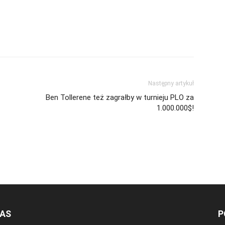
Następny artykuł
Ben Tollerene też zagrałby w turnieju PLO za
1.000.000$!
NAS
P