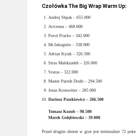
Czołówka The Big Wrap Warm Up:
Andrej Shpak – 655.000
Avicenna – 468.000
Pavol Pracko – 342.000
Mr.Inkognito – 338.000
Adrian Kyiak – 326.500
Sirus Malekzadeh – 326.000
Svaras – 322.000
Master Paresh Doshi – 294.500
Jonas Kronwitter – 285.000
Dariusz Paszkiewicz – 266.500
…
Tomasz Kozub – 98.500
Marek Gołębiewski – 39.000
Przed drugim dniem w grze jest minimalnie 72 poker