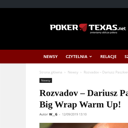
PokerTexas.net
NEWSY
CZYTELNIA
RELACJE
S
Strona główna
Newsy
Rozvadov – Dariusz Paszki
Newsy
Rozvadov – Dariusz Pa
Big Wrap Warm Up!
Autor
W__G
-
12/09/2019 13:10