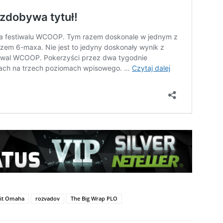
mit Omaha
rozvadov
The Big Wrap PLO