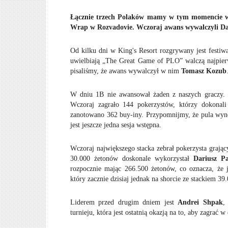
Łącznie trzech Polaków mamy w tym momencie w
Wrap w Rozvadovie. Wczoraj awans wywalczyli Dar
Od kilku dni w King's Resort rozgrywany jest festiwa
uwielbiają „The Great Game of PLO” walczą najpie
pisaliśmy, że awans wywalczył w nim
Tomasz Kozub
W dniu 1B nie awansował żaden z naszych graczy. P
Wczoraj zagrało 144 pokerzystów, którzy dokonali 
zanotowano 362 buy-iny. Przypomnijmy, że pula wy
jest jeszcze jedna sesja wstępna.
Wczoraj największego stacka zebrał pokerzysta grając
30.000 żetonów doskonale wykorzystał
Dariusz Pa
rozpocznie mając 266.500 żetonów, co oznacza, że j
który zacznie dzisiaj jednak na shorcie ze stackiem 39
Liderem przed drugim dniem jest
Andrei Shpak
,
turnieju, która jest ostatnią okazją na to, aby zagrać 