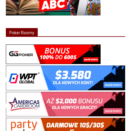
Poker Roomy