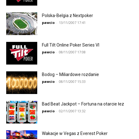
Polska-Belgia z Nextpoker
pawcio
-
13/11/2007 17:41
Full Tilt Online Poker Series VI
pawcio
-
08/11/2007 17:08
Bodog – Miliardowe rozdanie
pawcio
-
08/11/2007 15:33
Bad Beat Jackpot – Fortuna na otarcie łez
pawcio
-
02/11/2007 13:32
Wakacje w Vegas z Everest Poker