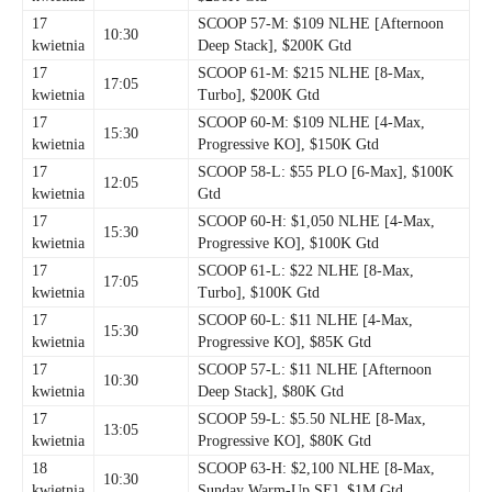
17
SCOOP 57-M: $109 NLHE [Afternoon
10:30
kwietnia
Deep Stack], $200K Gtd
17
SCOOP 61-M: $215 NLHE [8-Max,
17:05
kwietnia
Turbo], $200K Gtd
17
SCOOP 60-M: $109 NLHE [4-Max,
15:30
kwietnia
Progressive KO], $150K Gtd
17
SCOOP 58-L: $55 PLO [6-Max], $100K
12:05
kwietnia
Gtd
17
SCOOP 60-H: $1,050 NLHE [4-Max,
15:30
kwietnia
Progressive KO], $100K Gtd
17
SCOOP 61-L: $22 NLHE [8-Max,
17:05
kwietnia
Turbo], $100K Gtd
17
SCOOP 60-L: $11 NLHE [4-Max,
15:30
kwietnia
Progressive KO], $85K Gtd
17
SCOOP 57-L: $11 NLHE [Afternoon
10:30
kwietnia
Deep Stack], $80K Gtd
17
SCOOP 59-L: $5.50 NLHE [8-Max,
13:05
kwietnia
Progressive KO], $80K Gtd
18
SCOOP 63-H: $2,100 NLHE [8-Max,
10:30
kwietnia
Sunday Warm-Up SE], $1M Gtd