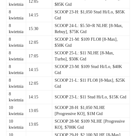
12:05
kwietnia
$85K Gtd
8
SCOOP 23-H: $1,050 Stud Hi/Lo, $85K
14:15
kwietnia
Gtd
8
SCOOP 24-L: $5.50+R NLHE [8-Max,
15:30
kwietnia
Rebuy], $75K Gtd
8
SCOOP 21-M: $109 FLO8 [8-Max],
12:05
kwietnia
$50K Gtd
8
SCOOP 25-L: $11 NLHE [8-Max,
17:05
kwietnia
Turbo], $50K Gtd
8
SCOOP 23-M: $109 Stud Hi/Lo, $40K
14:15
kwietnia
Gtd
8
SCOOP 21-L: $11 FLO8 [8-Max], $25K
12:05
kwietnia
Gtd
8
14:15
SCOOP 23-L: $11 Stud Hi/Lo, $15K Gtd
kwietnia
10
SCOOP 28-H: $1,050 NLHE
13:05
kwietnia
[Progressive KO], $1M Gtd
10
SCOOP 28-M: $109 NLHE [Progressive
13:05
kwietnia
KO], $700K Gtd
10
SCOOP 29-H: $2,100 NLHE [8-Max],