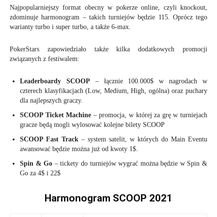
Najpopularniejszy format obecny w pokerze online, czyli knockout,
zdominuje harmonogram – takich turniejów będzie 115. Oprócz tego
warianty turbo i super turbo, a także 6-max.
PokerStars zapowiedziało także kilka dodatkowych promocji
związanych z festiwalem:
Leaderboardy SCOOP
– łącznie 100.000$ w nagrodach w
czterech klasyfikacjach (Low, Medium, High, ogólna) oraz puchary
dla najlepszych graczy.
SCOOP Ticket Machine
– promocja, w której za grę w turniejach
gracze będą mogli wylosować kolejne bilety SCOOP
SCOOP Fast Track
– system satelit, w których do Main Eventu
awansować będzie można już od kwoty 1$.
Spin & Go
– tickety do turniejów wygrać można będzie w Spin &
Go za 4$ i 22$
Harmonogram SCOOP 2021