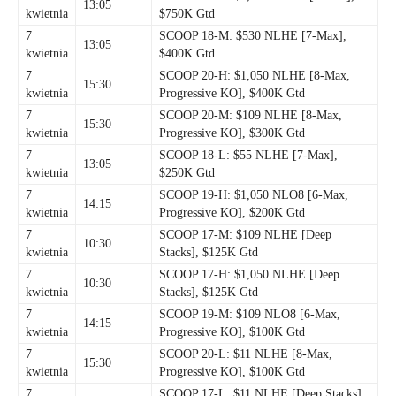
13:05
kwietnia
$750K Gtd
7
SCOOP 18-M: $530 NLHE [7-Max],
13:05
kwietnia
$400K Gtd
7
SCOOP 20-H: $1,050 NLHE [8-Max,
15:30
kwietnia
Progressive KO], $400K Gtd
7
SCOOP 20-M: $109 NLHE [8-Max,
15:30
kwietnia
Progressive KO], $300K Gtd
7
SCOOP 18-L: $55 NLHE [7-Max],
13:05
kwietnia
$250K Gtd
7
SCOOP 19-H: $1,050 NLO8 [6-Max,
14:15
kwietnia
Progressive KO], $200K Gtd
7
SCOOP 17-M: $109 NLHE [Deep
10:30
kwietnia
Stacks], $125K Gtd
7
SCOOP 17-H: $1,050 NLHE [Deep
10:30
kwietnia
Stacks], $125K Gtd
7
SCOOP 19-M: $109 NLO8 [6-Max,
14:15
kwietnia
Progressive KO], $100K Gtd
7
SCOOP 20-L: $11 NLHE [8-Max,
15:30
kwietnia
Progressive KO], $100K Gtd
7
SCOOP 17-L: $11 NLHE [Deep Stacks],