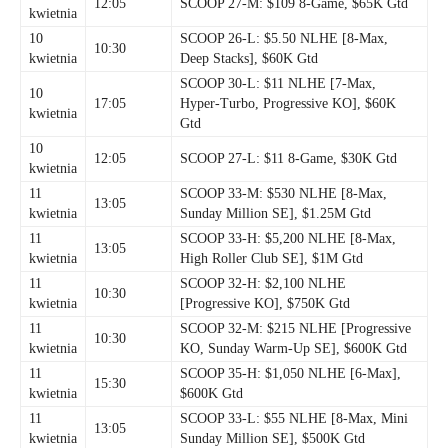
12:05
SCOOP 27-M: $109 8-Game, $65K Gtd
kwietnia
10
SCOOP 26-L: $5.50 NLHE [8-Max,
10:30
kwietnia
Deep Stacks], $60K Gtd
SCOOP 30-L: $11 NLHE [7-Max,
10
17:05
Hyper-Turbo, Progressive KO], $60K
kwietnia
Gtd
10
12:05
SCOOP 27-L: $11 8-Game, $30K Gtd
kwietnia
11
SCOOP 33-M: $530 NLHE [8-Max,
13:05
kwietnia
Sunday Million SE], $1.25M Gtd
11
SCOOP 33-H: $5,200 NLHE [8-Max,
13:05
kwietnia
High Roller Club SE], $1M Gtd
11
SCOOP 32-H: $2,100 NLHE
10:30
kwietnia
[Progressive KO], $750K Gtd
11
SCOOP 32-M: $215 NLHE [Progressive
10:30
kwietnia
KO, Sunday Warm-Up SE], $600K Gtd
11
SCOOP 35-H: $1,050 NLHE [6-Max],
15:30
kwietnia
$600K Gtd
11
SCOOP 33-L: $55 NLHE [8-Max, Mini
13:05
kwietnia
Sunday Million SE], $500K Gtd