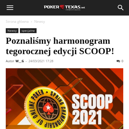
Strona główna
Newsy
Newsy
specjalne
Poznaliśmy harmonogram
tegorocznej edycji SCOOP!
Autor
W__G
-
24/03/2021 17:28
0