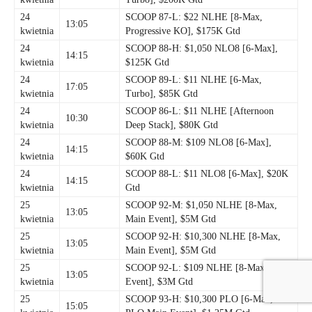
24
SCOOP 87-L: $22 NLHE [8-Max,
13:05
kwietnia
Progressive KO], $175K Gtd
24
SCOOP 88-H: $1,050 NLO8 [6-Max],
14:15
kwietnia
$125K Gtd
24
SCOOP 89-L: $11 NLHE [6-Max,
17:05
kwietnia
Turbo], $85K Gtd
24
SCOOP 86-L: $11 NLHE [Afternoon
10:30
kwietnia
Deep Stack], $80K Gtd
24
SCOOP 88-M: $109 NLO8 [6-Max],
14:15
kwietnia
$60K Gtd
24
SCOOP 88-L: $11 NLO8 [6-Max], $20K
14:15
kwietnia
Gtd
25
SCOOP 92-M: $1,050 NLHE [8-Max,
13:05
kwietnia
Main Event], $5M Gtd
25
SCOOP 92-H: $10,300 NLHE [8-Max,
13:05
kwietnia
Main Event], $5M Gtd
25
SCOOP 92-L: $109 NLHE [8-Max, Main
13:05
kwietnia
Event], $3M Gtd
25
SCOOP 93-H: $10,300 PLO [6-Max,
15:05