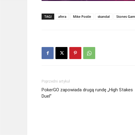
TAGI
afera
Mike Postle
skandal
Stones Gamb
Poprzedni artykuł
PokerGO zapowiada drugą rundę „High Stakes
Duel”