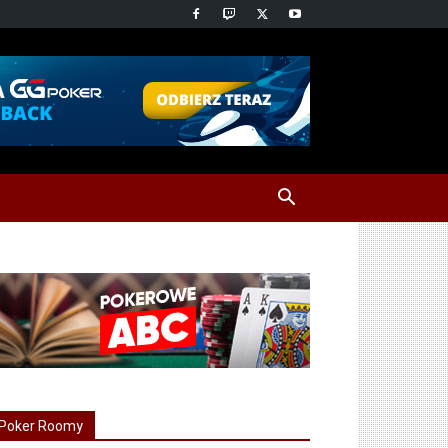
Poker Roomy