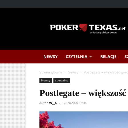
PokerTexas.net
NEWSY
CZYTELNIA
RELACJE
S
Strona główna
Newsy
Postlegate – większość gra
Newsy
specjalne
Postlegate – większość
Autor
W__G
-
12/09/2020 13:34