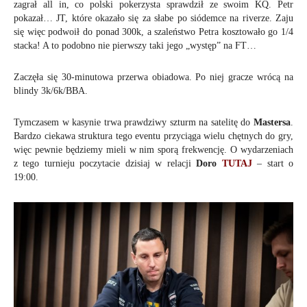
zagrał all in, co polski pokerzysta sprawdził ze swoim KQ. Petr
pokazał… JT, które okazało się za słabe po siódemce na riverze. Zaju
się więc podwoił do ponad 300k, a szaleństwo Petra kosztowało go 1/4
stacka! A to podobno nie pierwszy taki jego „występ” na FT…
Zaczęła się 30-minutowa przerwa obiadowa. Po niej gracze wrócą na
blindy 3k/6k/BBA.
Tymczasem w kasynie trwa prawdziwy szturm na satelitę do
Mastersa
.
Bardzo ciekawa struktura tego eventu przyciąga wielu chętnych do gry,
więc pewnie będziemy mieli w nim sporą frekwencję. O wydarzeniach
z tego turnieju poczytacie dzisiaj w relacji
Doro
TUTAJ
– start o
19:00.