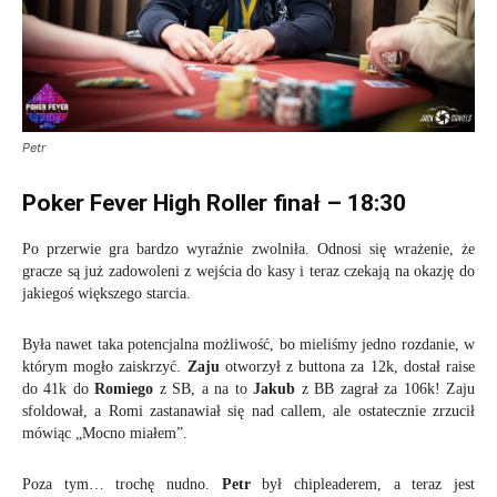
Petr
Poker Fever High Roller finał – 18:30
Po przerwie gra bardzo wyraźnie zwolniła. Odnosi się wrażenie, że
gracze są już zadowoleni z wejścia do kasy i teraz czekają na okazję do
jakiegoś większego starcia.
Była nawet taka potencjalna możliwość, bo mieliśmy jedno rozdanie, w
którym mogło zaiskrzyć.
Zaju
otworzył z buttona za 12k, dostał raise
do 41k do
Romiego
z SB, a na to
Jakub
z BB zagrał za 106k! Zaju
sfoldował, a Romi zastanawiał się nad callem, ale ostatecznie zrzucił
mówiąc „Mocno miałem”.
Poza tym… trochę nudno.
Petr
był chipleaderem, a teraz jest