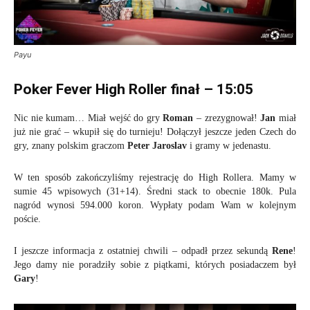
Payu
Poker Fever High Roller finał – 15:05
Nic nie kumam… Miał wejść do gry
Roman
– zrezygnował!
Jan
miał
już nie grać – wkupił się do turnieju! Dołączył jeszcze jeden Czech do
gry, znany polskim graczom
Peter Jaroslav
i gramy w jedenastu.
W ten sposób zakończyliśmy rejestrację do High Rollera. Mamy w
sumie 45 wpisowych (31+14). Średni stack to obecnie 180k. Pula
nagród wynosi 594.000 koron. Wypłaty podam Wam w kolejnym
poście.
I jeszcze informacja z ostatniej chwili – odpadł przez sekundą
Rene
!
Jego damy nie poradziły sobie z piątkami, których posiadaczem był
Gary
!