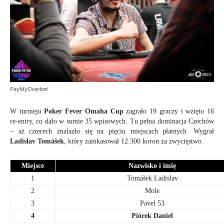
PayMyOverbet
W turnieju
Poker Fever Omaha Cup
zagrało 19 graczy i wzięto 16
re-entry, co dało w sumie 35 wpisowych. Tu pełna dominacja Czechów
– aż czterech znalazło się na pięciu miejscach płatnych. Wygrał
Ladislav Tomášek
, który zainkasował 12.300 koron za zwycięstwo.
Miejsce
Nazwisko i imię
1
Tomášek Ladislav
2
Mole
3
Pavel 53
4
Piórek Daniel