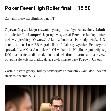
Poker Fever High Roller finał – 15:50
Za nami pierwsza eliminacja na FT!
Z pewnością z takiego rozwoju sytuacji może być zadowolony
Jakub
,
bo poleciał
Jan Lamper
! Jego oprawcą został
Petr
, a cała akcja miała
ciekawy przebieg. Otworzył Jakub z buttona, Petr odpowiedział 3-
betem, na co Jan z BB zagrał all in. Polak się wycofał, Petr szybko
sprawdził z AK, a Jan pokazał QJ w karach. Na flopie pojawiły się
KQJ, na turnie spadła piątka (na dodatek drugie karo), ale na riverze
pojawiła się kolejna piątka, dająca dwie starsze pary Petrowi. Jan out!
Zostało ośmiu graczy, blindy wskoczyły na poziom 2k/4k/BBA. Średni
stack to obecnie 225k.