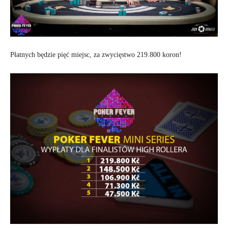
Płatnych będzie pięć miejsc, za zwycięstwo 219.800 koron!