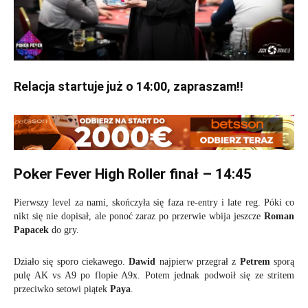
Relacja startuje już o 14:00, zapraszam!!
Poker Fever High Roller finał – 14:45
Pierwszy level za nami, skończyła się faza re-entry i late reg. Póki co
nikt się nie dopisał, ale ponoć zaraz po przerwie wbija jeszcze
Roman
Papacek
do gry.
Działo się sporo ciekawego.
Dawid
najpierw przegrał z
Petrem
sporą
pulę AK vs A9 po flopie A9x. Potem jednak podwoił się ze stritem
przeciwko setowi piątek
Paya
.