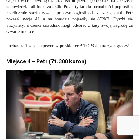
Odpadł
Petr
– otworzył za 20k,
Romi
przebił go do 69k, na co Czech
odpowiedział all inem za 230k. Polak tylko dla formalności poprosił o
przeliczenie stacka rywala, po czym ogłosił call z dziesiątkami. Petr
pokazał swoje AJ, a na boardzie pojawiły się 872K2. Dyszki się
utrzymały, a czeski zawodnik mógł odebrać z kasy swoją nagrodę za
czwarte miejsce.
Puchar trafi więc na pewno w polskie ręce! TOP3 dla naszych graczy!
Miejsce 4 – Petr (71.300 koron)