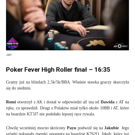
Jan
Poker Fever High Roller finał – 16:35
Gramy już na blindach 2,5k/5k/BBA. Właśnie stawka graczy skurczyła
się do siedmiu.
Romi
otworzył z AK i dostał w odpowiedzi all ina od
Dawida
z AT na
ręku, co sprawdził. Drugi z Polaków miał tylko około 10BB i AT, które
na boardzie KT3J7 nie podołało lepszej ręce rywala.
Chwilę wcześniej mocno skrócony
Payu
podwoił się na
Jakubie
. Jego
szóstki pokonały ósemki oponenta na boardzie K762Q. Jakub, który już