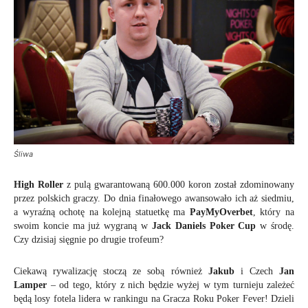
Śliwa
High Roller
z pulą gwarantowaną 600.000 koron został zdominowany
przez polskich graczy. Do dnia finałowego awansowało ich aż siedmiu,
a wyraźną ochotę na kolejną statuetkę ma
PayMyOverbet
, który na
swoim koncie ma już wygraną w
Jack Daniels Poker Cup
w środę.
Czy dzisiaj sięgnie po drugie trofeum?
Ciekawą rywalizację stoczą ze sobą również
Jakub
i Czech
Jan
Lamper
– od tego, który z nich będzie wyżej w tym turnieju zależeć
będą losy fotela lidera w rankingu na Gracza Roku Poker Fever! Dzieli