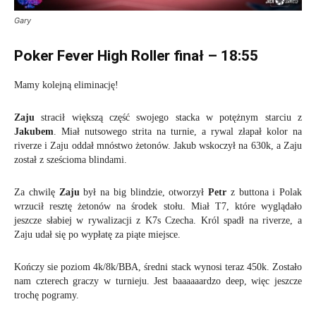
Gary
Poker Fever High Roller finał – 18:55
Mamy kolejną eliminację!
Zaju
stracił większą część swojego stacka w potężnym starciu z
Jakubem
. Miał nutsowego strita na turnie, a rywal złapał kolor na
riverze i Zaju oddał mnóstwo żetonów. Jakub wskoczył na 630k, a Zaju
został z sześcioma blindami.
Za chwilę
Zaju
był na big blindzie, otworzył
Petr
z buttona i Polak
wrzucił resztę żetonów na środek stołu. Miał T7, które wyglądało
jeszcze słabiej w rywalizacji z K7s Czecha. Król spadł na riverze, a
Zaju udał się po wypłatę za piąte miejsce.
Kończy sie poziom 4k/8k/BBA, średni stack wynosi teraz 450k. Zostało
nam czterech graczy w turnieju. Jest baaaaaardzo deep, więc jeszcze
trochę pogramy.