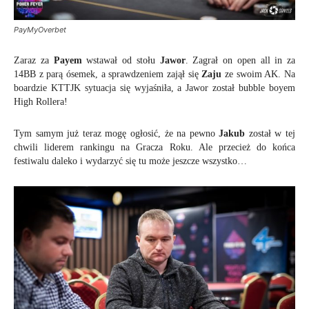
PayMyOverbet
Zaraz za
Payem
wstawał od stołu
Jawor
. Zagrał on open all in za
14BB z parą ósemek, a sprawdzeniem zajął się
Zaju
ze swoim AK. Na
boardzie KTTJK sytuacja się wyjaśniła, a Jawor został bubble boyem
High Rollera!
Tym samym już teraz mogę ogłosić, że na pewno
Jakub
został w tej
chwili liderem rankingu na Gracza Roku. Ale przecież do końca
festiwalu daleko i wydarzyć się tu może jeszcze wszystko…