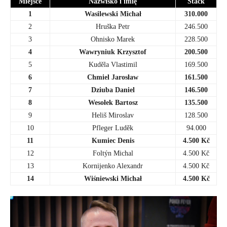
Miejsce
Nazwisko i imię
Stack
1
Wasilewski Michał
310.000
2
Hruška Petr
246.500
3
Ohnisko Marek
228.500
4
Wawryniuk Krzysztof
200.500
5
Kuděla Vlastimil
169.500
6
Chmiel Jarosław
161.500
7
Dziuba Daniel
146.500
8
Wesołek Bartosz
135.500
9
Heliš Miroslav
128.500
10
Pfleger Luděk
94.000
11
Kumiec Denis
4.500 Kč
12
Foltýn Michal
4.500 Kč
13
Kornijenko Alexandr
4.500 Kč
14
Wiśniewski Michał
4.500 Kč