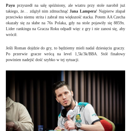
Payu
przyszedł na salę spóźniony, ale wiatru przy stole narobił już
takiego, że… zdążył nim zdmuchnąć
Jana Lampera
! Najpierw złapał
przeciwko niemu strita i zabrał mu większość stacka. Potem AA Czecha
okazały się za słabe na 76s Polaka, gdy na stole pojawiły się 8859x.
Lider rankingu na Gracza Roku odpadł więc z gry i nie zanosi się, aby
wrócił.
Jeśli Roman dojdzie do gry, to będziemy mieli nadal dziesięciu graczy.
Po przerwie gracze wrócą na level 1,5k/3k/BBA. Stół finałowy
powinien nadejść dość szybko w tej sytuacji.