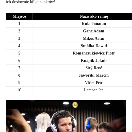
ich dosłownie kilka punktów!
Miejsce
Nazwisko i imię
1
Kula Jonatan
2
Ganc Adam
3
Mikos Artur
4
Smółka Dawid
5
Romanczukiewicz Piotr
6
Knapik Jakub
7
Sirý René
8
Jaworski Marcin
9
Vlček Petr
10
Lamper Jan