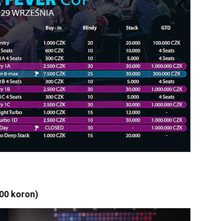
00 koron)