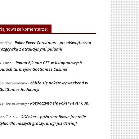
Najnowsze komentarze:
Poker Fever Christmas – przedświąteczna
starfox
-
rozgrywka z atrakcyjnymi pulami!
Ponad 6,2 mln CZK w listopadowych
Yuumei
-
pulach turniejów Go4Games Casino!
Zbliża się pokerowy weekend w
Zainteresowany
-
Go4Games Hodolany!
Rozpoczyna się Poker Fever Cup!
Zainteresowany
-
GGPoker – październikowe freerolle
Jan Olejnik
-
tylko dla naszych graczy, drugi już dzisiaj!