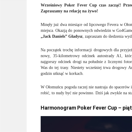
Wrześniowy Poker Fever Cup czas zacząć! Prz
Zapraszamy na relację na żywo!
Minęły już dwa miesiące od lipcowego Fevera w Ołomu
miejsca. Okazją do ponownych odwiedzin w Go4Games 
„Jack Daniels” Gładysz
, zapraszam do śledzenia wyd
Na początek trochę informacji drogowych dla przyje
nowy, 35-kilometrowy odcinek autostrady A1, któr
najgorszy odcinek drogi na południe z licznymi foto
Was do tej trasy. Niestety wcześniej trwa drogowy
godzin utknąć w korkach.
W Ołomuńcu pogoda raczej nie nastraja do spacerów i 
robić, to nudy być nie powinno. Dziś jak zwykle na s
Harmonogram Poker Fever Cup – piąt