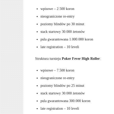
wpisowe – 2.500 koron
nieograniczone re-entry
poziomy blindów po 30 minut
stack startowy 30.000 żetonów
pula gwarantowana 1.000.000 koron
late registration – 10 leveli
Struktura turnieju
Poker Fever High Roller
:
wpisowe – 7.500 koron
nieograniczone re-entry
poziomy blindów po 25 minut
stack startowy 30.000 żetonów
pula gwarantowana 300.000 koron
late registration – 10 leveli