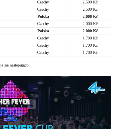
Czechy
2.500 Kč
Czechy
2.500 Kč
Polska
2.000 Kč
Czechy
2.000 Kč
Polska
2.000 Kč
Czechy
1.700 Kč
Czechy
1.700 Kč
Czechy
1.700 Kč
 się następująco: