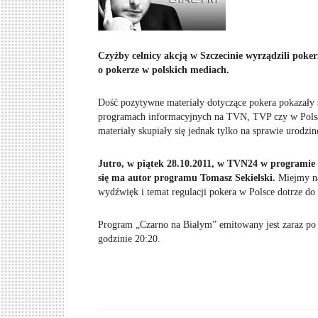
Czyżby celnicy akcją w Szczecinie wyrządzili poke
o pokerze w polskich mediach.
Dość pozytywne materiały dotyczące pokera pokazały 
programach informacyjnych na TVN, TVP czy w Polsaci
materiały skupiały się jednak tylko na sprawie urodz
Jutro, w piątek 28.10.2011, w TVN24 w programie
się ma autor programu Tomasz Sekielski.
Miejmy na
wydźwięk i temat regulacji pokera w Polsce dotrze 
Program „Czarno na Białym” emitowany jest zaraz po „
godzinie 20:20.