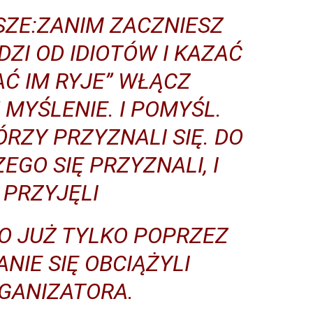
SZE:
ZANIM ZACZNIESZ
ZI OD IDIOTÓW I KAZAĆ
Ć IM RYJE” WŁĄCZ
MYŚLENIE. I POMYŚL.
RZY PRZYZNALI SIĘ. DO
EGO SIĘ PRZYZNALI, I
PRZYJĘLI
O JUŻ TYLKO POPRZEZ
NIE SIĘ OBCIĄŻYLI
GANIZATORA.