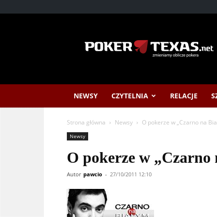
PokerTexas.net
NEWSY
CZYTELNIA
RELACJE
S
Strona główna
Newsy
O pokerze w „Czarno na Bi
Newsy
O pokerze w „Czarno 
Autor
pawcio
-
27/10/2011 12:10