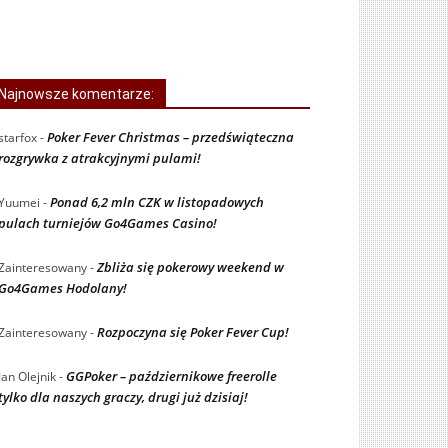
Najnowsze komentarze:
Poker Fever Christmas – przedświąteczna
starfox
-
rozgrywka z atrakcyjnymi pulami!
Ponad 6,2 mln CZK w listopadowych
Yuumei
-
pulach turniejów Go4Games Casino!
Zbliża się pokerowy weekend w
Zainteresowany
-
Go4Games Hodolany!
Rozpoczyna się Poker Fever Cup!
Zainteresowany
-
GGPoker – październikowe freerolle
Jan Olejnik
-
tylko dla naszych graczy, drugi już dzisiaj!