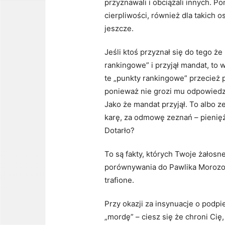
przyznawali i obciążali innych. 
cierpliwości, również dla takich 
jeszcze.
Jeśli ktoś przyznał się do tego że 
rankingowe” i przyjął mandat, to 
te „punkty rankingowe” przecież po
ponieważ nie grozi mu odpowiedzi
Jako że mandat przyjął. To albo z
karę, za odmowę zeznań – pieniężn
Dotarło?
To są fakty, których Twoje żałosn
porównywania do Pawlika Morozowa
trafione.
Przy okazji za insynuacje o podp
„mordę” – ciesz się że chroni Ci