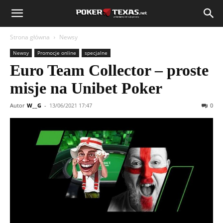
Strona główna
Newsy
Newsy
Promocje online
specjalne
Euro Team Collector – proste
misje na Unibet Poker
Autor
W__G
-
13/06/2021 17:47
0