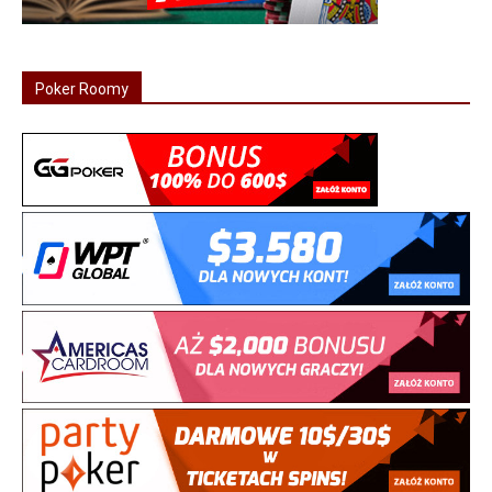
Poker Roomy