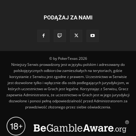
PODĄŻAJ ZA NAMI
© by PokerTexas
2026
Niniejszy Serwis prowadzony jest w języku polskim i adresowany do
polskojęzycznych odbiorców zamieszkałych na terytoriach, gdzie
korzystanie z Serwisu jest zgodne z prawem. Uczestnictwo w Serwisie
jest dozwolone tylko i wyłącznie dla osób podlegających jurysdykcjom, w
których uczestnictwo w Grach jest legalne. Korzystając z Serwisu, Gracz
zapewnia Administratora, że uczestnictwo w Grach jest w jego jurysdykcji
dozwolone i ponosi pełną odpowiedzialność przed Administratorem za
prawdziwość złożonego przez siebie oświadczenia.