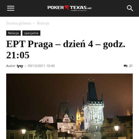
Strona główna
Relacje
Relacje
specjalne
EPT Praga – dzień 4 – godz.
21:05
Autor
lysy
-
09/12/2011 10:40
21