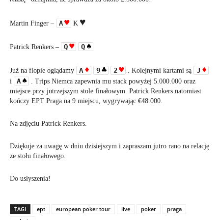
A
Martin Finger –
K
Q
Q
Patrick Renkers –
A
9
2
J
Już na flopie oglądamy
. Kolejnymi kartami są
A
i
. Trips Niemca zapewnia mu stack powyżej 5.000.000 oraz
miejsce przy jutrzejszym stole finałowym. Patrick Renkers natomiast
kończy EPT Praga na 9 miejscu, wygrywając €48.000.
Na zdjęciu Patrick Renkers.
Dziękuje za uwagę w dniu dzisiejszym i zapraszam jutro rano na relację
ze stołu finałowego.
Do usłyszenia!
TAGI
ept
european poker tour
live
poker
praga