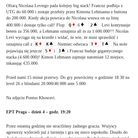
Ofiarą Nicolasa Leviego pada kolejny big stack! Francuz podbija z
UTG do 60.000 i zostaje przebity przez Kimona Lehmanna z buttona
do 200.000. Kiedy akcja powraca do Nicolasa wsuwa on za linię
Q
2
400.000 i dostaje tylko call! Flop:
6
. Levi kontynuuje
betem za 356.000, a Lehmann oznajmia all in za 1.600.000!!! Nicolas
Levi wyciąga się na krześle i widać, że wie, że musi sprawdzić i
K
K
T
T
oznajmia call z
. Niemiec odwraca
. Na stole
5
J
pojawiają się jeszcze
i
i Francuz buduje gigantycznego
stacka (4.600.000)! Kimon Lehmann zajmuje natomiast 12 miejsce,
inkasując €35.000.
Przed nami 15 minut przerwy. Do gry powrócimy o godzinie 18:30 na
level 26 z blindami 20.000/40.000 ante 5.000.
Na zdjęciu Pontus Khosravi.
EPT Praga – dzień 4 – godz. 19:20
Przez ostatnią godzinę nie straciliśmy żadnego gracza. Wszyscy
agresorzy wylecieli już z turnieju i gra się nieco uspokoiła. Doszło do