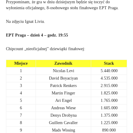
Przypominam, że gra w dniu dzisiejszym będzie się toczyć do
wyłonienia oficjalnego, 8-osobowego stołu finałowego EPT Praga.
Na zdjęciu Ignat Liviu.
EPT Praga – dzień 4 – godz. 19:55
Chipcount „nieoficjalnej” dziewiątki finałowej:
Miejsce
Zawodnik
Stack
1
Nicolas Levi
5.440.000
2
David Boyaciyan
4.535.000
3
Patrick Renkers
2.915.000
4
Martin Finger
1.825.000
5
Ari Engel
1.765.000
6
Andreas Wiese
1.605.000
7
Denys Drobyna
1.375.000
8
Guillem Cavaller
1.225.000
9
Mads Wissing
890.000