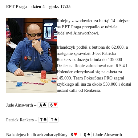
EPT Praga – dzień 4 – godz. 17:35
Kolejny zawodowiec za burtą! 14 miejsce
na EPT Praga przypadło w udziale
Jude`owi Ainsworthowi.
Irlandczyk podbił z buttona do 62.000, a
następnie sprawdził 3-bet Patricka
Renkersa z dużego blinda do 135.000.
Dealer na flopie zafundował nam 6 5 4 i
Holender zdecydował się na c-beta za
145.000. Team PokerStars PRO zagrał
szybkiego all ina za około 550.000 i dostał
instant calla od Renkersa.
A
6
Jude Ainsworth –
T
T
Patrick Renkers –
8
Q
Na kolejnych ulicach zobaczyliśmy
i
i Jude Ains
worth