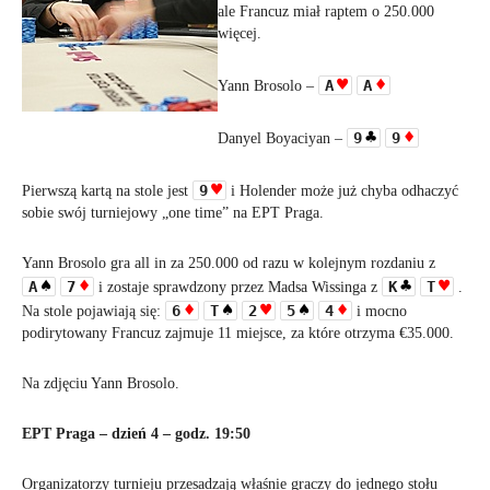
ale Francuz miał raptem o 250.000
więcej.
A
A
Yann Brosolo –
9
9
Danyel Boyaciyan –
9
Pierwszą kartą na stole jest
i Holend
er może już chyba odhaczyć
sobie swój turniejowy „one time” na EPT Praga.
Yann Brosolo gra all in za 250.000 od razu w kolejnym rozdaniu z
A
7
K
T
i zostaje sprawdzony przez Madsa Wissinga z
.
6
T
2
5
4
Na stole pojawiają się:
i mocno
podirytowany Francuz zajmuje 11 miejsce, za które otrzyma €35.000
.
Na zdjęciu Yann Brosolo.
EPT Praga – dzień 4 – godz. 19:50
Organizatorzy turnieju przesadzają właśnie graczy do jednego stołu