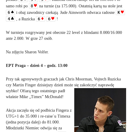
8
samo robi po
na turnie (za 175.000). Ostatnią kartą na stole jest
6
K
i obaj zawodnicy czekają. Jude Ainsworth odwraca radosne
4
6
6
, a Ruzicka
!
W turnieju rozgrywany jest obecnie 22 level z blindami 8.000/16.000
ante 2.000. W grze 27 osób.
Na zdjęciu Sharon Volfer.
EPT Praga – dzień 4 – godz. 13:00
Przy tak agresywnych graczach jak Chris Moorman, Vojtech Ruzicka
czy Martin Finger dzisiejszy dzień może się
zakończyć naprawdę
szybko! Ofiarą tego ostatniego padł
właśnie Mike „Timex” McDonald!
Akcja zaczęła się od podbicia Fingera z
UTG+1 do 35.000 i re-raise`u Timexa
(jedna pozycja dalej) do 81.000.
Młodziutki Niemiec odwija się za