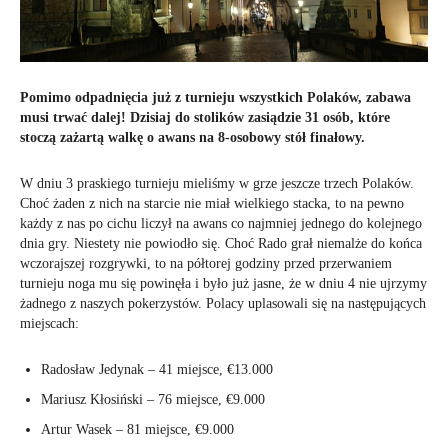
Pomimo odpadnięcia już z turnieju wszystkich Polaków, zabawa
musi trwać dalej! Dzisiaj do stolików zasiądzie 31 osób, które
stoczą zażartą walkę o awans na 8-osobowy stół finałowy.
W dniu 3 praskiego turnieju mieliśmy w grze jeszcze trzech Polaków.
Choć żaden z nich na starcie nie miał wielkiego stacka, to na pewno
każdy z nas po cichu liczył na awans co najmniej jednego do kolejnego
dnia gry. Niestety nie powiodło się. Choć Rado grał niemalże do końca
wczorajszej rozgrywki, to na półtorej godziny przed przerwaniem
turnieju noga mu się powinęła i było już jasne, że w dniu 4 nie ujrzymy
żadnego z naszych pokerzystów. Polacy uplasowali się na następujących
miejscach:
Radosław Jedynak – 41 miejsce, €13.000
Mariusz Kłosiński – 76 miejsce, €9.000
Artur Wasek – 81 miejsce, €9.000