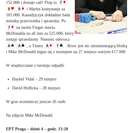
T
152.000 i dostaje call! Flop to
8
8
i Martin kontynuuje za
105.000. Kanadyjczyk dokładnie bada
mimikę przeciwnika i sprawdza. Po
7
na turnie Finger stawia
McDonalda na all inie za 525.000, który
zostaje sprawdzony. Niemiec odwraca
A
A
A
T
, a Timex
. River jest nic niezmieniającą blotką
i Mike McDonald żegna się z turniejem na 27 miejscu wartym €17.000.
W międzyczasie z turnieju odpadli:
Haykel Vidal – 29 miejsce
David Hrdlicka – 28 miejsce
W grze uczestniczy jeszcze 26 osób.
Na zdjęciu Mike McDonald.
EPT Praga – dzień 4 – godz. 13:20