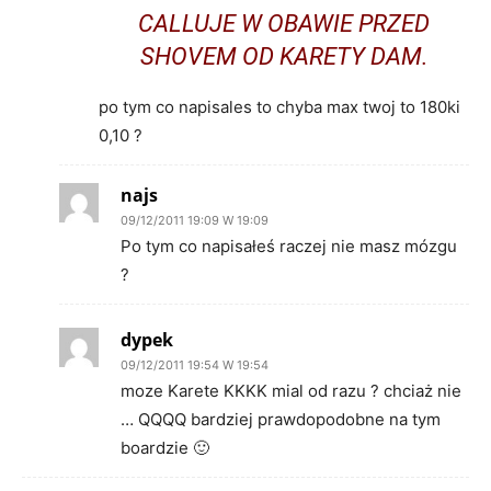
CALLUJE W OBAWIE PRZED
SHOVEM OD KARETY DAM.
po tym co napisales to chyba max twoj to 180ki
0,10 ?
najs
09/12/2011 19:09 W 19:09
Po tym co napisałeś raczej nie masz mózgu
?
dypek
09/12/2011 19:54 W 19:54
moze Karete KKKK mial od razu ? chciaż nie
… QQQQ bardziej prawdopodobne na tym
boardzie 🙂