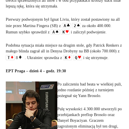
dwóch sprawdzonych all inów i w obu przypadkach krótszy stack miał
lepszą rękę, która się utrzymała.
Pierwszy podwojonym był Ignat Liviu, który został postawiony na all
A
2
inie przez Martina Fingera (SB) z
za około 400.000.
A
K
Rumun szybko sprawdził z
i zaliczył podwojenie.
Podobna sytuacja miała miejsce na drugim stole, gdy Patrick Renkers z
małego blinda zagrał all in Denysa Drobyny na BB (około 700.000) z
T
K
Q
8
. Ukrainiec sprawdza z
i się utrzymuje.
EPT Praga – dzień 4 – godz. 19:30
Po zaliczeniu bad beata w wielkiej puli,
jedno rozdanie później z turniejem
pożegnał się Yann Brosolo.
Pulę wysokości 4.300.000 utworzyli po
przebijankach preflop Brosolo oraz
Danyel Boyaciyan. Graczem
zagrożonym eliminacją był ten drugi,