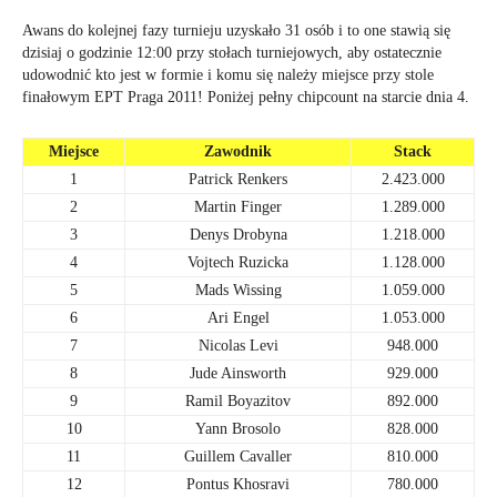
Awans do kolejnej fazy turnieju uzyska
ło 31 osób i to one stawią się
dzisiaj o godzinie 12:00 przy stołach turniejowych, aby ostatecznie
udowodnić kto jest w formie i komu się należy miejsce przy stole
finałowym EPT Praga 2011!
Poniżej pełny chipcount na starcie dnia 4.
Miejsce
Zawodnik
Stack
1
Patrick Renkers
2.423.000
2
Martin Finger
1.289.000
3
Denys Drobyna
1.218.000
4
Vojtech Ruzicka
1.128.000
5
Mads Wissing
1.059.000
6
Ari Engel
1.053.000
7
Nicolas Levi
948.000
8
Jude Ainsworth
929.000
9
Ramil Boyazitov
892.000
10
Yann Brosolo
828.000
11
Guillem Cavaller
810.000
12
Pontus Khosravi
780.000