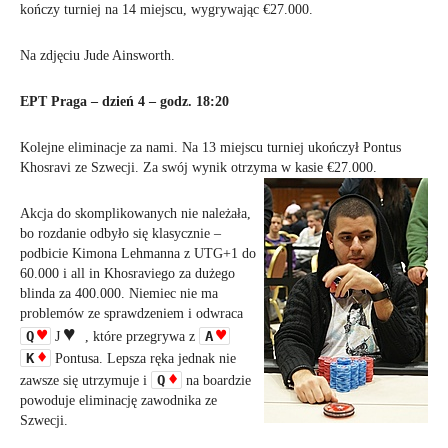
kończy turniej na 14 miejscu, wygrywając €27.000.
Na zdjęciu Jude Ainsworth.
EPT Praga – dzień 4 – godz. 18:20
Kolejne eliminacje za nami. Na 13 miejscu turniej ukończył Pontus
Khosravi ze Szwecji. Za swój wynik otrzyma w
kasie €27.000.
Akcja do skomplikowanych nie należała,
bo rozdanie odbyło się klasycznie –
podbicie Kimona Lehmanna z UTG+1 do
60.000 i all in Khosraviego za dużego
blinda za 400.000. Niemiec nie ma
problemów ze sprawdzeniem i odwraca
Q
A
J
, które przegrywa z
K
Pontusa. Lepsza ręka jednak nie
Q
zawsze się utrzymuje i
na boardzie
powoduje eliminację zawodnika ze
Szwecji
.