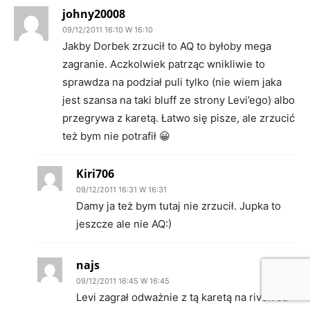
johny20008
09/12/2011 16:10 W 16:10
Jakby Dorbek zrzucił to AQ to byłoby mega
zagranie. Aczkolwiek patrząc wnikliwie to
sprawdza na podział puli tylko (nie wiem jaka
jest szansa na taki bluff ze strony Levi’ego) albo
przegrywa z karetą. Łatwo się pisze, ale zrzucić
też bym nie potrafił 😀
Kiri706
09/12/2011 16:31 W 16:31
Damy ja też bym tutaj nie zrzucił. Jupka to
jeszcze ale nie AQ:)
najs
09/12/2011 16:45 W 16:45
Levi zagrał odważnie z tą karetą na river. Ja