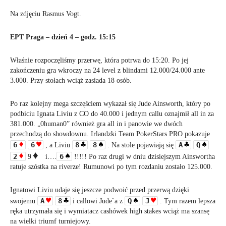
Na zdjęciu Rasmus Vogt.
EPT Praga – dzień 4 – godz. 15:15
Właśnie rozpoczęliśmy przerwę, która potrwa do 15:20. Po jej
zakończeniu gra wkroczy na 24 level z blindami 12.000/24.000 ante
3.000. Przy stołach wciąż zasiada 18 osób.
Po raz kolejny mega szczęściem wykazał się Jude Ainsworth, który po
podbiciu Ignata Liviu z CO do 40.000 i jednym callu oznajmił all in za
381.000. „0human0” również gra all in i panowie we dwóch
przechodzą do showdownu. Irlandzki Team PokerStars PRO pokazuje
6
6
8
8
A
Q
, a Liviu
. Na stole pojawiają się
2
6
9
i….
!!!!! Po raz drugi w dniu dzisiejszym Ainswortha
ratuje szóstka na riverze! Rumunowi po tym
rozdaniu zostało 125.000.
Ignatowi Liviu udaje się jeszcze podwoić przed przerwą dzięki
A
8
Q
J
swojemu
i callowi Jude`a z
. Tym razem lepsza
ręka utrzymała się i wymiatacz cashówek high stakes wciąż ma szansę
na wielki triumf turniejowy.