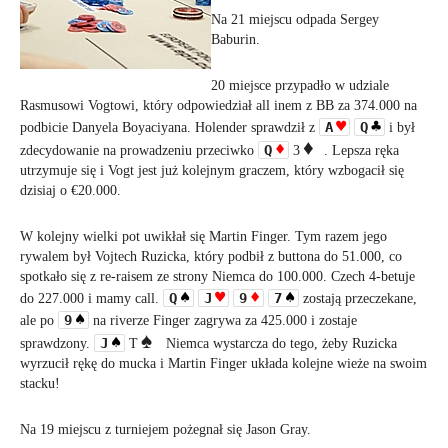
Na 21 miejscu odpada Sergey
Baburin.
20 miejsce przypadło w udziale
Rasmusowi Vogtowi, który odpowiedział all inem z BB za 374.000 na
A
Q
podbicie Danyela Boyaciyana. Holender sprawdził z
i był
Q
zdecydowanie na prowadzeniu przeciwko
3
. Lepsza ręka
utrzymuje się i Vogt jest już kolejnym graczem, który wzbogacił się
dzisiaj o €20.000.
W kolejny wielki pot uwikłał się Martin Finger. Tym razem jego
rywalem był Vojtech Ruzicka, który podbił z buttona do 51.000, co
spotkało się z re-raisem ze strony Niemca do 100.000. Czech 4-betuje
Q
J
9
7
do 227.000 i mamy call.
zostają przeczeka
ne,
9
ale po
na riverze Finger zagrywa za 425.000 i zostaje
J
sprawdzony.
T
Niemca wystarcza do tego, żeby Ruzicka
wyrzucił rękę do mucka i Martin Finger układa kolejne wieże na swoim
stacku!
Na 19 miejscu z turniejem pożegnał się Jason Gray.