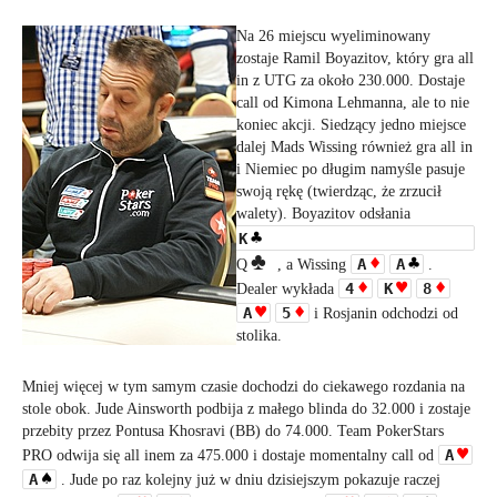
Na 26 miejscu wyeliminowany
zostaje Ramil Boyazitov, który gra all
in z UTG za około 230.000. Dostaje
call od Kimona Lehmanna, ale to nie
koniec akcji. Siedzący jedno miejsce
dalej Mads Wissing również gra all in
i Niemiec po długim namyśle pasuje
swoją rękę (twierdząc, że zrzucił
walety). Boyazitov odsłania
K
A
A
Q
, a Wissing
.
4
K
8
Dealer wykłada
A
5
i Rosjanin odchodzi od
stolika.
Mniej więcej w tym samym czasie dochodzi do ciekawego rozdania na
stole obok. Jude Ainsworth podbija z małego blinda do 32.000 i zostaje
przebity przez Pontusa Khosravi (BB) do 74.000. Team PokerStars
A
PRO odwija się all inem za 475.000 i dostaje momentalny call od
A
. Jude po raz kolejny już w dniu dzisiejszym pokazuje raczej