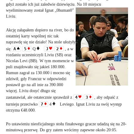
gdyż zostało ich już zaledwie dziewięciu. Na
10 miejscu
wyeliminowany został Ignat „0human0”
Liviu.
Akcję załapałem dopiero na river, bo do
ostatniej karty wspólnej nic tak
naprawdę się nie działo! Na stole ułożyły
A
5
J
2
się
Q
, a w
rozdaniu uczestniczyli Liviu (SB) oraz
Nicolas Levi (BB). W tym momencie w
puli znajdowało się jakieś 180.000.
Rumun zagrał za 130.000 i mocno się
zdziwił, gdy Francuz w odpowiedzi
post
awił go na all inie
za 390.000
więcej. Liviu dosyć długo się
4
3
zastanawiał, ale ostatecznie sprawdził z
, aby odpaść z
7
turnieju przeciwko
4
Leviego.
Ignat Liviu za swój występ
otrzyma €48.000.
Po ustawieniu nieoficjalnego stołu finałowego gracze udadzą się na 20-
minutową przerwę. Do gry zatem wrócimy zapewne około 20:05.