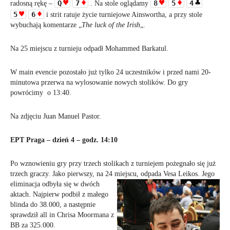
Q
7
8
5
4
radosną rękę –
. Na stole oglądamy
5
6
i strit ratuje życie turniejowe Ainswortha, a przy stole
wybuchają komentarze „
The luck o
f the Irish
„.
Na 25 miejscu z turnieju odpadł Mohammed Barkatul.
W main evencie pozostało już tylko 24 uczestnikó
w i przed nami 20-
minutowa przerwa na wylosowanie nowych stolików. Do gry
powrócimy o 13:40.
Na zdjęciu Juan Manuel Pastor.
EPT Praga – dzień 4 – godz. 14:10
Po wznowieniu gry przy trzech stolikach z turniejem pożegnało się już
trzech graczy. Jako pierwszy, na 24 miejscu,
odpada Vesa Leikos. Jego
eliminacja odbyła się w dwóch
aktach. Najpierw podbił z małego
blinda do 38.000, a następnie
sprawdził all in Chrisa Moormana z
BB za 325.000.