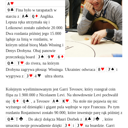
A
9
Fina było w tarapatach w
A
Q
starciu z
Anglika.
Lepsza ręka utrzymała się i
Leikosowi zostało zaledwie 20.000.
Dwa rozdania później jego 15.000
ląduje za linią w rozdaniu, w
którym udział biorą Mads Wissing i
Denys Drobyna. Obaj panowie
J
9
6
przeczekują board
Q
T
do rivera, na którym
8
7
Drobyna zagrywa płosząc Wissinga. Ukrainiec odwraca
i
J
wygrywa z
4
ultra shorta.
Kolejnym wyeliminowanym jest Garri Tevosov, który rozegrał coin
flipa za 1.900.000 z Nicolasem Levi. Na showdownie Levi pochwalił
Q
Q
A
K
się
, a Tevosov
. Na stole nie pojawia się nic
wyższego od dziesiątki i gigant pula wędruje w ręce Francuza. Po tym
rozdaniu Rosjaninowi zostało 90.000, które inwestuje parę rąk później z
Q
A
T
. Do akcji dołącza Mauri Dorbek z
J
, które
J
J
umacnia swoje prowadzenie dzięki
i
na boardzie. Garri