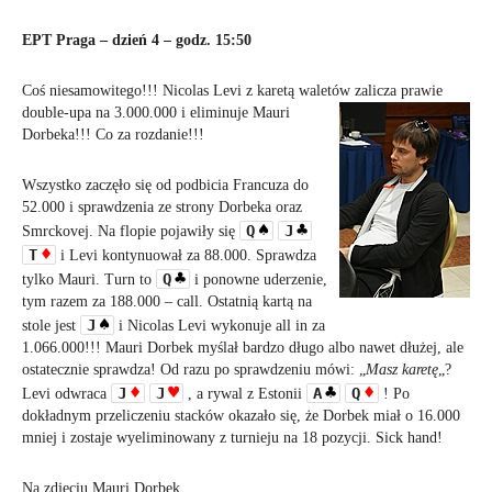
EPT Praga – dzień 4 – godz. 15:50
Coś niesamowitego!!! Nicolas Levi z karetą waletów zalicza prawie
double-upa na 3.000.000 i eliminuje Mauri
Dorbeka!!! Co za rozdanie!!!
Wszystko zaczęło się od podbicia Francuza do
52.000 i s
prawdzenia ze strony Dorbeka oraz
Q
J
Smrckovej. Na flopie pojawiły się
T
i Levi kontynuował za 88.000. Sprawdza
Q
tylko Mauri. Turn to
i
ponowne uderzenie,
tym razem za 188.000 – call. Ostatnią kartą na
J
stole jest
i Nicolas Levi wykonuje all in za
1.066.000!!! Mauri Dorbek myślał bardzo długo albo nawet dłużej, ale
ostatecznie sprawdza! Od razu po sprawdzeniu mówi: „
Masz karetę
„?
J
J
A
Q
Levi odwraca
, a rywal z Estonii
! Po
dokładnym przeliczeniu stacków okazało się, że Dorbek miał o 16.000
mniej i zostaje wyeliminowany z turnieju na 18 pozycji. Sick hand!
Na zdjęciu Mauri Dorbek.