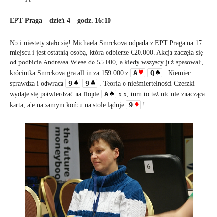
EPT Praga – dzień 4 – godz. 16:10
No i niestety stało się! Michaela Smrckova odpada z EPT Praga na 17
miejscu i jest ostatnią osobą, która odbierze €20.000. Akcja zaczęła się
od podbicia Andreasa Wiese do 55.000, a kiedy wszyscy już spasowali,
A
Q
króciutka Smrckova gra all in za 159.000 z
. Niemiec
9
9
sprawdza i odwraca
. Teoria o nieśmiertelności Czeszki
A
wydaje się potwierdzać na flopie
x x, turn to też nic nie znacząca
9
karta, ale na samym końcu na stole ląduje
!