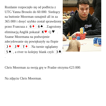
Rozdanie rozpoczęło się od podbicia z
UTG Yanna Brosolo do 60.000. Siedzący
na buttonie Moorman oznajmił all in za
365.000 i dosyć szybko został sprawdzony
6
6
przez Francuza z
. Zagrożony
K
eliminacją Anglik pokazał
Q
.
Szanse Moormana na podwojenie
zdecydowanie się powiększyły na flopie
J
J
T
. Na turnie oglądamy
5
3
, a river to kolejny blank czyli
.
Chris Moorman za swoją grę w Pradze otrzyma €23.000.
Na zdjęciu Chris Moorman.