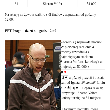
31
Sharon Volfer
54.000
Na relację na żywo z walki o stół finałowy zapraszam od godziny
12:00.
EPT Praga – dzień 4 – godz. 12:40
Zaczęło się naprawdę mocno!
W pierwszej ręce dnia 4
tracimy zawodnika z
najmniejszym stackiem,
Sharona Volfera. Izraelczyk all
inuje się za 52.000 z
K
8
z późnej pozycji i dostaje
call od Ignata „
0human0
” Liviu
K
Q
z
. Lepsza ręka się
utrzymuje i Sharon Volfer
kończy turniej na 31 miejscu.
O fatalnym początku może