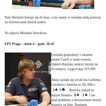
Pani Michaela kieruje się do kasy, a my mamy w turnieju małą przerwę
na uformowanie dwóch stołów.
Na zdjęciu Michaela Smrckova.
EPT Praga – dzień 4 – godz. 16:45
Gwiazda gospodarzy i zarazem
ostatni Czech w main evencie,
Vojtech Ruzicka, kończy turniej na
16 miejscu, wygrywając €23.000.
Akcja zaczęła się od all ina Guillema
Cavallera z buttona za 261.000 z
J
6
. Ruzicka znalazł na
A
7
dużym blindzie
i nie
miał problemu z dorzuceniem swoich
żetonów za linię. Rozdanie