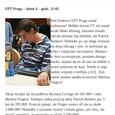
EPT Praga – dzień 4 – godz. 21:05
Stół finałowy EPT Praga został
wyłoniony! Bubble boyem FT nie został
wcale Mads Wissing, któremu zostało
niecałe dziesięć big blindów, ale Patrick
Renkers! Holender po raz drugi wykazał
się dużą odwagą i tym, że interesuje go
tylko i wyłącznie zwycięstwo. Renkers
w dniu wczorajszym, pomimo dużego
stacka, znalazł się na all inie na bubble`u
przed wejściem do kasy. Wtedy to jego
walety wygrały coinflipa z A Q. Tym
razem moneta spadła na korzyść Martina
Fingera!
Akcja zaczęła się od podbicia Nicolasa Leviego do 105.000 i calla
Martina Fingera. Siedzący jedną pozycję dalej Patrick Renkers gra 3-
bet
do 285.000. Francuz pasuje, ale Finger wsuwa all ina za około
3.000.000! Holender z wyrazem twarzy i tonem głosu „
nie chcę, ale
muszę
” oznajmia, że sprawdza za około 2.500.000!