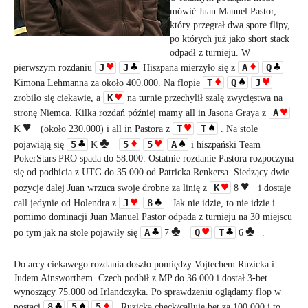
mówić Juan Manuel Pastor,
który przegrał dwa spore flipy,
po których już jako short stack
odpadł z turnieju. W
J
J
A
Q
pierwszym rozdaniu
Hiszpana mierzyło się z
T
Q
J
Kimona Lehmanna za około 400.000. Na flopie
K
zrobiło się ciekawie, a
na turnie przechylił szalę zwycięstwa na
A
stronę Niemca. Kilka rozdań później mamy all in Jasona Graya z
T
T
K
(około 230.000) i all in Pastora z
. Na stole
5
5
5
A
pojawiają się
K
i hiszpański Team
PokerStars PRO spada do 58.000. Ostatnie rozdanie Pastora rozpoczyna
się od podbicia z UTG do 35.000 od Patricka Renkersa. Siedzący dwie
K
pozycje dalej Juan wrzuca swoje drobne za linię z
8
i dostaje
J
8
call jedynie od Holendra z
. Jak nie idzie, to nie idzie i
pomimo dominacji Juan Manuel Pastor odpada z turnieju na 30 miejscu
A
Q
T
po tym jak na stole pojawiły się
7
6
.
Do arcy ciekawego rozdania doszło pomiędzy Vojtechem Ruzicka i
Judem Ainsworthem. Czech podbił z MP do 36.000 i dostał 3-bet
wynoszący 75.000 od Irlandczyka. Po sprawdzeniu oglądamy flop w
8
5
5
postaci
. Ruzicka check/calluje bet za
100.000 i to