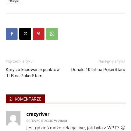
relacja
Poprzedni artykuł
Następny artykuł
Kary za kupowanie punktów
Donald 10 lat na PokerStars
TLB na PokerStars
21 KOMENTARZE
crazyriver
09/12/2011 20:40 W 20:40
jest gdzieś może relacja live, jak była z WPT? 🙂