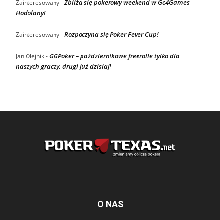
Zbliża się pokerowy weekend w Go4Games
Zainteresowany
-
Hodolany!
Rozpoczyna się Poker Fever Cup!
Zainteresowany
-
GGPoker – październikowe freerolle tylko dla
Jan Olejnik
-
naszych graczy, drugi już dzisiaj!
O NAS