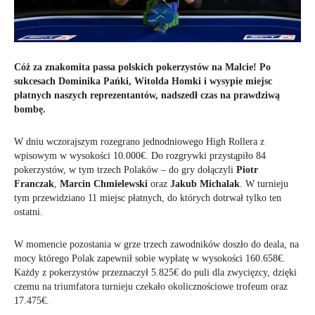
Cóż za znakomita passa polskich pokerzystów na Malcie! Po
sukcesach Dominika Pańki, Witolda Homki i wysypie miejsc
płatnych naszych reprezentantów, nadszedł czas na prawdziwą
bombę.
W dniu wczorajszym rozegrano jednodniowego High Rollera z
wpisowym w wysokości 10.000€. Do rozgrywki przystąpiło 84
pokerzystów, w tym trzech Polaków – do gry dołączyli
Piotr
Franczak
,
Marcin Chmielewski
oraz
Jakub Michalak
. W turnieju
tym przewidziano 11 miejsc płatnych, do których dotrwał tylko ten
ostatni.
W momencie pozostania w grze trzech zawodników doszło do deala, na
mocy którego Polak zapewnił sobie wypłatę w wysokości 160.658€.
Każdy z pokerzystów przeznaczył 5.825€ do puli dla zwycięzcy, dzięki
czemu na triumfatora turnieju czekało okolicznościowe trofeum oraz
17.475€.