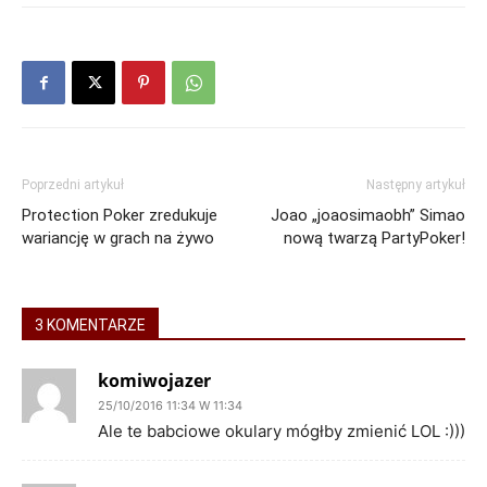
Poprzedni artykuł
Następny artykuł
Protection Poker zredukuje
Joao „joaosimaobh” Simao
wariancję w grach na żywo
nową twarzą PartyPoker!
3 KOMENTARZE
komiwojazer
25/10/2016 11:34 W 11:34
Ale te babciowe okulary mógłby zmienić LOL :)))