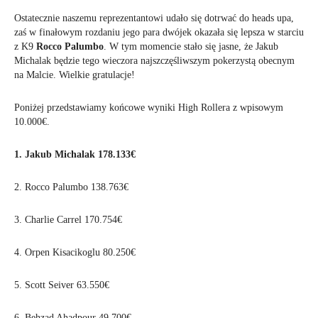
Ostatecznie naszemu reprezentantowi udało się dotrwać do heads upa,
zaś w finałowym rozdaniu jego para dwójek okazała się lepsza w starciu
z K9
Rocco Palumbo
. W tym momencie stało się jasne, że Jakub
Michalak będzie tego wieczora najszczęśliwszym pokerzystą obecnym
na Malcie. Wielkie gratulacje!
Poniżej przedstawiamy końcowe wyniki High Rollera z wpisowym
10.000€.
1. Jakub Michalak 178.133€
2. Rocco Palumbo 138.763€
3. Charlie Carrel 170.754€
4. Orpen Kisacikoglu 80.250€
5. Scott Seiver
63.550€
6. Behzad Ahadpour 49.700€